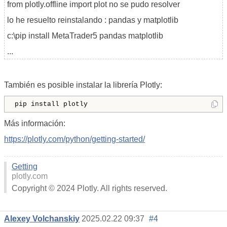
from
plotly.offline
import
plot
no se pudo resolver
lo he resuelto reinstalando : pandas y
matplotlib
c:\pip install MetaTrader5 pandas matplotlib
...
También es posible instalar la librería Plotly:
pip install plotly
Más información:
https://plotly.com/python/getting-started/
Getting
plotly.com
Copyright © 2024 Plotly. All rights reserved.
Alexey Volchanskiy
2025.02.22 09:37
#4