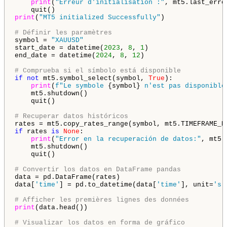
print
(
"Erreur d'initialisation :"
, mt5.last_error
print
(
"MT5 initialized Successfully"
)

# Définir les paramètres
symbol = 
"XAUUSD"
start_date = datetime(
2023
, 
8
, 
1
)

end_date = datetime(
2024
, 
8
, 
12
)

# Comprueba si el símbolo está disponible
if
not
 mt5.symbol_select(symbol, 
True
):

print
(
f"Le symbole 
{symbol}
 n'est pas disponible
    mt5.shutdown()

    quit()

# Recuperar datos históricos
if
 rates 
is
None
:

print
(
"Error en la recuperación de datos:"
, mt5.
    mt5.shutdown()

    quit()

# Convertir los datos en DataFrame pandas
data = pd.DataFrame(rates)

data[
'time'
] = pd.to_datetime(data[
'time'
], unit=
's'
# Afficher les premières lignes des données
print
(data.head())

# Visualizar los datos en forma de gráfico