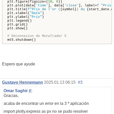
plt.figure(figsize=(
10
, 
6
))

plt.plot(data[
'time'
], data[
'close'
], label=
f "Prix 
plt.title(
f"Prix de l'or (
{symbol}
) du 
{start_date.d
plt.xlabel(
"Date"
)

plt.ylabel(
"Prix"
)

plt.legend()

plt.grid()

plt.show()

# Déconnexion de MetaTrader 5
mt5.shutdown()
Espero que ayude
Gustavo Hennemann
2025.01.13 06:15
#3
Omar Saghir
#
:
Gracias,
acaba de encontrar un error en la 3 ª aplicación
import
plotly.express
as
px
no se pudo resolver