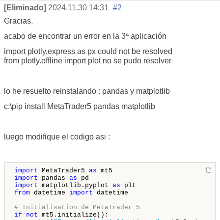
[Eliminado]
2024.11.30 14:31
#2
Gracias,
acabo de encontrar un error en la 3ª aplicación
import
plotly.express
as
px
could not be resolved
from
plotly.offline
import
plot
no se pudo resolver
lo he resuelto reinstalando : pandas y
matplotlib
c:\pip install MetaTrader5 pandas matplotlib
luego modifique el codigo asi :
import
 MetaTrader5 
as
import
 pandas 
as
import
 matplotlib.pyplot 
as
from
 datetime 
import
 datetime

# Initialisation de MetaTrader 5
if
not
 mt5.initialize():
