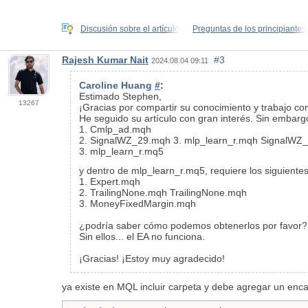
Discusión sobre el artículo
Preguntas de los principiantes
Rajesh Kumar Nait
#3
2024.08.04 09:11
Caroline Huang
#
:
Estimado Stephen,
13267
¡Gracias por compartir su conocimiento y trabajo co
He seguido su artículo con gran interés. Sin embarg
1. Cmlp_ad.mqh
2. SignalWZ_29.mqh 3. mlp_learn_r.mqh SignalWZ
3. mlp_learn_r.mq5
y dentro de
mlp_learn_r.mq5, requiere los siguientes
1.
Expert.mqh
2. TrailingNone.mqh TrailingNone.mqh
3. MoneyFixedMargin.mqh
¿podría saber cómo podemos obtenerlos por favor?
Sin ellos... el EA no funciona.
¡Gracias! ¡Estoy muy agradecido!
ya existe en MQL incluir carpeta y debe agregar un en