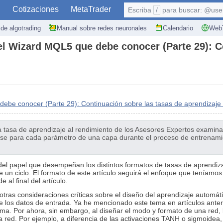
S
Cotizaciones
MetaTrader
Escriba
/
para buscar: @user,
de algotrading
Manual sobre redes neuronales
Calendario
WebT
del Wizard MQL5 que debe conocer (Parte 29): C
debe conocer (Parte 29): Continuación sobre las tasas de aprendizaj
la tasa de aprendizaje al rendimiento de los Asesores Expertos examin
se para cada parámetro de una capa durante el proceso de entrenamien
del papel que desempeñan los distintos formatos de tasas de aprendiz
e un ciclo. El formato de este artículo seguirá el enfoque que teníamos
 al final del artículo.
otras consideraciones críticas sobre el diseño del aprendizaje automá
de los datos de entrada. Ya he mencionado este tema en artículos ante
ma. Por ahora, sin embargo, al diseñar el modo y formato de una red, l
a red. Por ejemplo, a diferencia de las activaciones TANH o sigmoidea,