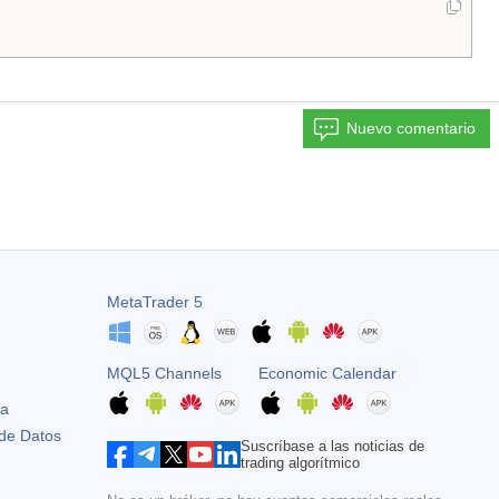
Nuevo comentario
MetaTrader 5
MQL5 Channels
Economic Calendar
ta
 de Datos
Suscríbase a las noticias de
trading algorítmico