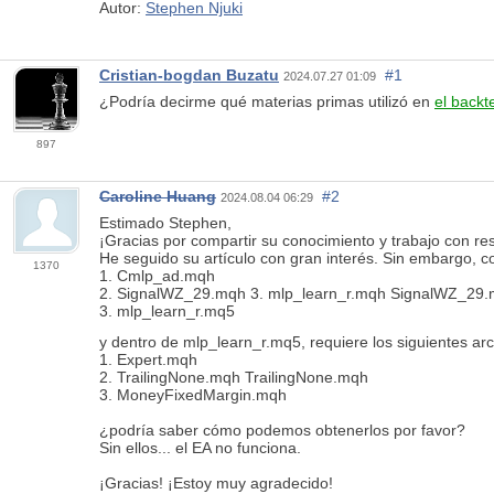
Autor:
Stephen Njuki
Cristian-bogdan Buzatu
#1
2024.07.27 01:09
¿Podría decirme qué materias primas utilizó en
el backt
897
Caroline Huang
#2
2024.08.04 06:29
Estimado Stephen,
¡Gracias por compartir su conocimiento y trabajo con re
He seguido su artículo con gran interés. Sin embargo, c
1370
1. Cmlp_ad.mqh
2. SignalWZ_29.mqh 3. mlp_learn_r.mqh SignalWZ_29
3. mlp_learn_r.mq5
y dentro de
mlp_learn_r.mq5, requiere los siguientes arc
1.
Expert.mqh
2. TrailingNone.mqh TrailingNone.mqh
3. MoneyFixedMargin.mqh
¿podría saber cómo podemos obtenerlos por favor?
Sin ellos... el EA no funciona.
¡Gracias! ¡Estoy muy agradecido!