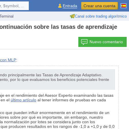
 $symbol, ...
Entrada
Crear una cuenta
erminal
Canal sobre trading algorítmico
ontinuación sobre las tasas de aprendizaje
Nuevo comentario
e con MLP
:
ando principalmente las Tasas de Aprendizaje Adaptativo.
to, por lo que evaluamos los beneficios potenciales frente
aje en el rendimiento del Asesor Experto examinando las tasas
 en el
último artículo
al tener informes de pruebas en cada
tico que pueden influir enormemente en el rendimiento de un
riores sobre por qué es importante, sin embargo, nuestro
a normalización por lotes se considera junto con los
 que producen resultados en los rangos de -1,0 a +1,0 y de 0,0