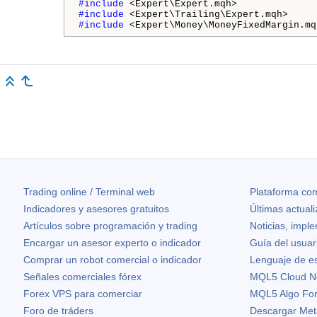
#include 
#include 
#include 
<Expert\Money\MoneyFixedMargin.mq
Trading online / Terminal web
Plataforma com
Indicadores y asesores gratuitos
Últimas actual
Artículos sobre programación y trading
Noticias, impl
Encargar un asesor experto o indicador
Guía del usuar
Comprar un robot comercial o indicador
Lenguaje de e
Señales comerciales fórex
MQL5 Cloud N
Forex VPS para comerciar
MQL5 Algo Fo
Foro de tráders
Descargar Met