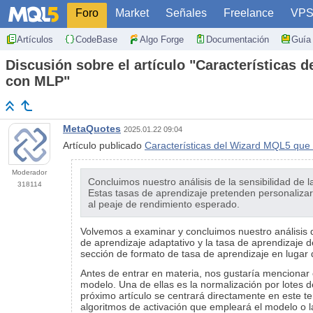
Foro
Market
Señales
Freelance
VP
Artículos
CodeBase
Algo Forge
Documentación
Guía 
Discusión sobre el artículo "Características 
con MLP"
MetaQuotes
2025.01.22 09:04
Artículo publicado
Características del Wizard MQL5 que 
Moderador
Concluimos nuestro análisis de la sensibilidad de 
318114
Estas tasas de aprendizaje pretenden personalizar
al peaje de rendimiento esperado.
Volvemos a examinar y concluimos nuestro análisis 
de aprendizaje adaptativo y la tasa de aprendizaje d
sección de formato de tasa de aprendizaje en lugar de
Antes de entrar en materia, nos gustaría mencionar 
modelo. Una de ellas es la normalización por lotes 
próximo artículo se centrará directamente en este te
algoritmos de activación que empleará el modelo o l