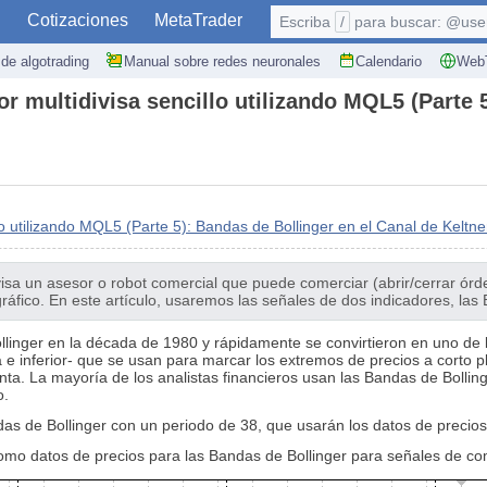
S
Cotizaciones
MetaTrader
Escriba
/
para buscar: @user,
de algotrading
Manual sobre redes neuronales
Calendario
WebT
r multidivisa sencillo utilizando MQL5 (Parte 5
o utilizando MQL5 (Parte 5): Bandas de Bollinger en el Canal de Keltne
sa un asesor o robot comercial que puede comerciar (abrir/cerrar órdene
gráfico. En este artículo, usaremos las señales de dos indicadores, las
linger en la década de 1980 y rápidamente se convirtieron en uno de 
a e inferior- que se usan para marcar los extremos de precios a corto 
nta. La mayoría de los analistas financieros usan las Bandas de Bollin
o.
ndas de Bollinger con un periodo de 38, que usarán los datos de precios
 como datos de precios para las Bandas de Bollinger para señales de co