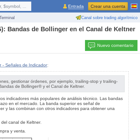
 $symbol, ...
Entrada
Crear una cuenta
erminal
Canal sobre trading algorítmico
): Bandas de Bollinger en el Canal de Keltner
Nuevo comentario
r - Señales de Indicador
:
s, gestionar órdenes, por ejemplo, trailing-stop y trailing-
 Bandas de Bollinger® y el Canal de Keltner.
los indicadores más populares de análisis técnico. Las bandas
plazo en el mercado. La banda superior es señal de
ger y las combinan con otros indicadores para obtener una
 del canal de Keltner.
mpra y venta.