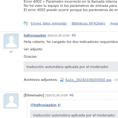
Error 4002 = Parámetro incorrecto en la llamada interna d
No he visto tu equipo ni los parámetros de entrada para 
El error 4002 puede ocurrir porque los parámetros de en
Errores, fallos, preguntas
Bibliotecas: MT4Orders
Ayuda
hdhyxiaobin
#5
2024.01.09 13:54
Hola roberto, he cargado los dos indicadores requeridos 
ver adjunto
20
Gracias
traducción automática aplicada por el moderador
Archivos adjuntos:
6a1p_20240109203550.jpg
67
[Eliminado]
#6
2024.01.09 14:09
@hdhyxiaobin
#
:
traducción automática aplicada por el moderador