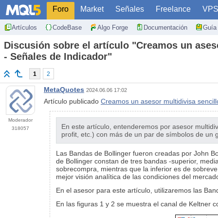
Foro
Market
Señales
Freelance
VP
Artículos
CodeBase
Algo Forge
Documentación
Guía 
Discusión sobre el artículo "Creamos un aseso
- Señales de Indicador"
1
2
MetaQuotes
2024.06.06 17:02
Artículo publicado
Creamos un asesor multidivisa sencill
Moderador
En este artículo, entenderemos por asesor multidivi
318057
profit, etc.) con más de un par de símbolos de un 
Las Bandas de Bollinger fueron creadas por John Bol
de Bollinger constan de tres bandas -superior, medi
sobrecompra, mientras que la inferior es de sobreve
mejor visión analítica de las condiciones del mercad
En el asesor para este artículo, utilizaremos las Ba
En las figuras 1 y 2 se muestra el canal de Keltner