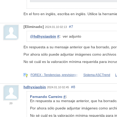
En el foro en inglés, escriba en inglés. Utilice la herra
[Eliminado]
#7
2024.01.10 02:13
@hdhyxiaobin
#
:
ver adjunto
En respuesta a su mensaje anterior que ha borrado, por
Por ahora sólo puede adjuntar imágenes como archivos s
No sé cuál es la valoración mínima requerida para incru
FOREX - Tendencias, previsiones
Sistema ASCTrend
L
hdhyxiaobin
#8
2024.01.10 02:45
Fernando Carreiro
#
:
En respuesta a su mensaje anterior, que ha borrado
20
Por ahora sólo puede adjuntar imágenes como archiv
No sé cuál es la valoración mínima requerida para i