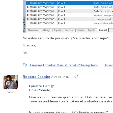
No estoy seguro de por qué? ¿Me puedes aconsejar?
Gracias,
lyn.
Asesores Expertos: ManualTradeOnStrategyTester
Univer
Roberto Jacobs
#2
2024.01.02 16:10
Lynette Heit
#
:
Hola Roberto,
66640
Gracias por crear un gran artículo. Disfruté de su lec
Tuve un problema con la EA en el probador de estrat
No estoy seguro de por qué? ¿Puede aconsejar?