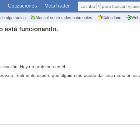
S
Cotizaciones
MetaTrader
Escriba
/
para buscar: @user,
de algotrading
Manual sobre redes neuronales
Calendario
WebT
o está funcionando.
ificación. Hay un problema en él.
davía novato, realmente espero que alguien me puede dar una mano e