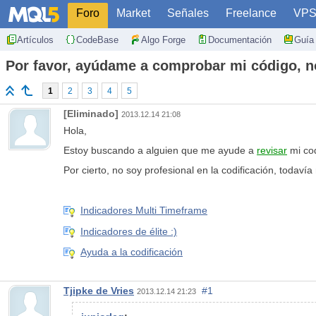
Foro
Market
Señales
Freelance
VP
Artículos
CodeBase
Algo Forge
Documentación
Guía 
Por favor, ayúdame a comprobar mi código, n
1
2
3
4
5
[Eliminado]
2013.12.14 21:08
Hola,
Estoy buscando a alguien que me ayude a
revisar
mi cod
Por cierto, no soy profesional en la codificación, to
Indicadores Multi Timeframe
Indicadores de élite :)
Ayuda a la codificación
Tjipke de Vries
#1
2013.12.14 21:23