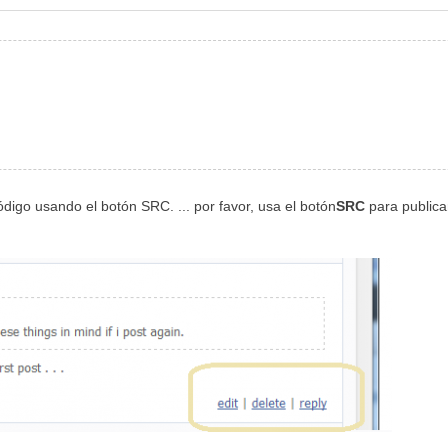
código usando el botón SRC. ...
por favor, usa el
botón
SRC
para publica