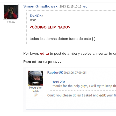
Simon Gniadkowski
#6
2013.12.15 10:15
DxdCn
:
Así:
17019
<CÓDIGO ELIMINADO>
todos los demás deben fuera de este { }
Por favor,
edita
tu post de arriba y vuelve a insertar tu 
Para editar tu post. . .