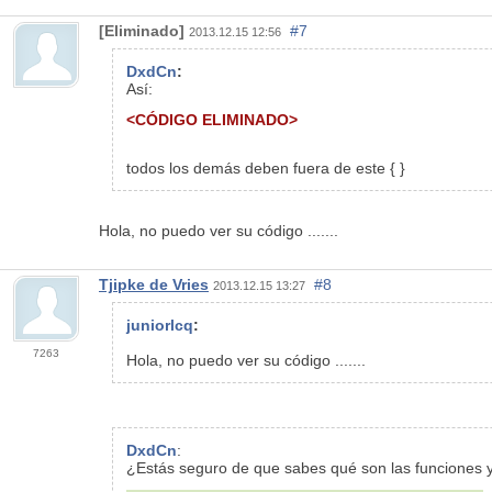
[Eliminado]
#7
2013.12.15 12:56
DxdCn
:
Así:
<CÓDIGO ELIMINADO>
todos los demás deben fuera de este { }
Hola, no puedo ver su código .......
Tjipke de Vries
#8
2013.12.15 13:27
juniorlcq
:
7263
Hola, no puedo ver su código .......
DxdCn
:
¿Estás seguro de que sabes qué son las funciones 