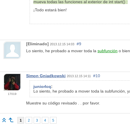
mueva todas las funciones al exterior de int start() :
¡Todo estará bien!
[Eliminado]
#9
2013.12.15 14:03
Lo siento, he probado a mover toda la
subfunción
o bien
Simon Gniadkowski
#10
2013.12.15 14:11
juniorlcq
:
Lo siento, he probado a mover toda la subfunción, ya
17019
Muestre su código revisado . . por favor.
1
2
3
4
5