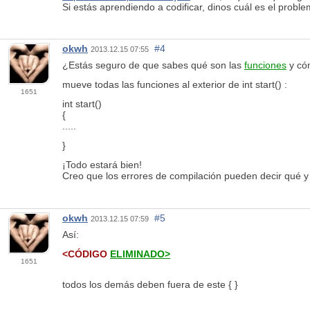
Si estás aprendiendo a codificar, dinos cuál es el probl
okwh
#4
2013.12.15 07:55
¿Estás seguro de que sabes qué son las
funciones
y có
mueve todas las funciones al exterior de int start() :
1651
int
start()
{
.....
}
¡Todo estará bien!
Creo que los errores de compilación pueden decir qué y 
okwh
#5
2013.12.15 07:59
Así:
<CÓDIGO
ELIMINADO>
1651
todos los demás deben fuera de este { }