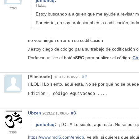
juniorlcq
:
Hola,
7263
Estoy buscando a alguien que me ayude a revisar mi
Por cierto, no soy profesional en la codificación
no veo ningún error en su codificación
¿estoy ciego de código para su trabajo de codificación 
Por
favor, utilice el
botón
SRC
para publicar el código:
Cóm
[Eliminado]
#2
2013.12.15 05:25
¡¡LOL !! Lo siento, aquí está. No sé por qué no se pue
Edición : código equivocado ....
Ubzen
#3
2013.12.15 06:45
juniorlcq
:
¡¡LOL !! Lo siento, aquí está. No sé po
5306
https://www.mql5.com/en/job.
Ve allí, si quieres que algui