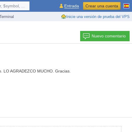
 $symbol, ...
Entrada
Crear una cuenta
erminal
Inicie una versión de prueba del VPS
Nuevo comentario
n esto. LO AGRADEZCO MUCHO. Gracias.