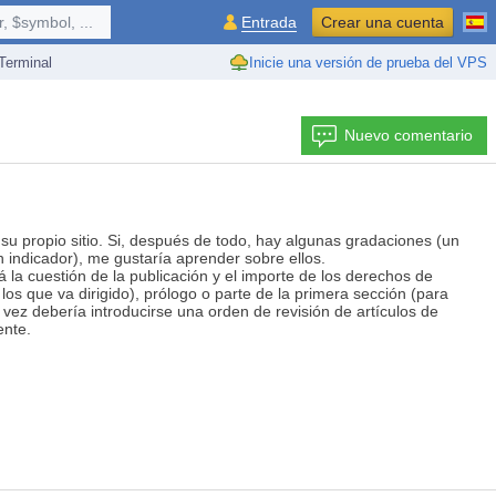
 $symbol, ...
Entrada
Crear una cuenta
erminal
Inicie una versión de prueba del VPS
Nuevo comentario
e su propio sitio. Si, después de todo, hay algunas gradaciones (un
n indicador), me gustaría aprender sobre ellos.
á la cuestión de la publicación y el importe de los derechos de
 los que va dirigido), prólogo o parte de la primera sección (para
l vez debería introducirse una orden de revisión de artículos de
ente.