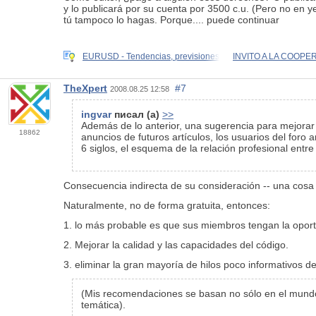
y lo publicará por su cuenta por 3500 c.u. (Pero no en 
tú tampoco lo hagas. Porque.... puede continuar
EURUSD - Tendencias, previsiones
INVITO A LA COOPE
TheXpert
#7
2008.08.25 12:58
ingvar
писал (а)
>>
Además de lo anterior, una sugerencia para mejorar e
18862
anuncios de futuros artículos, los usuarios del foro 
6 siglos, el esquema de la relación profesional entr
Consecuencia indirecta de su consideración -- una cosa
Naturalmente, no de forma gratuita, entonces:
1. lo más probable es que sus miembros tengan la oportu
2. Mejorar la calidad y las capacidades del código.
3. eliminar la gran mayoría de hilos poco informativos d
(Mis recomendaciones se basan no sólo en el mundo, s
temática).