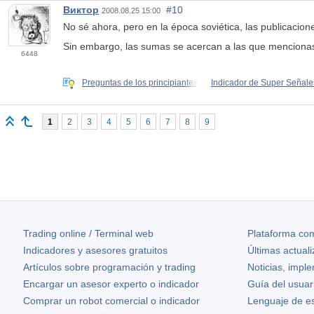
Виктор
#10
2008.08.25 15:00
No sé ahora, pero en la época soviética, las publicacion
Sin embargo, las sumas se acercan a las que menciona
6448
Preguntas de los principiantes
Indicador de Super Señale
1
2
3
4
5
6
7
8
9
Trading online / Terminal web
Plataforma com
Indicadores y asesores gratuitos
Últimas actual
Artículos sobre programación y trading
Noticias, impl
Encargar un asesor experto o indicador
Guía del usuar
Comprar un robot comercial o indicador
Lenguaje de e