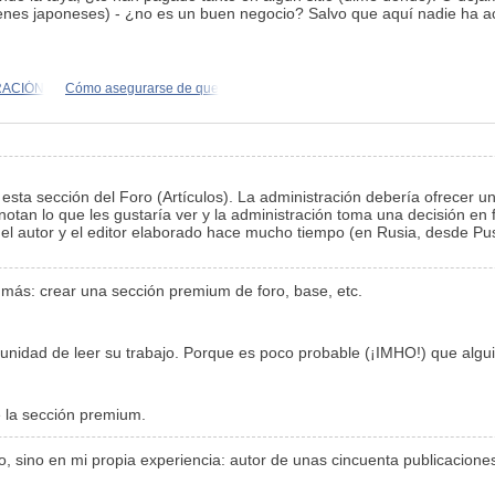
yenes japoneses) - ¿no es un buen negocio? Salvo que aquí nadie ha ac
RACIÓN
Cómo asegurarse de que
sta sección del Foro (Artículos). La administración debería ofrecer un
anotan lo que les gustaría ver y la administración toma una decisión en 
e el autor y el editor elaborado hace mucho tiempo (en Rusia, desde Pus
 más: crear una sección premium de foro, base, etc.
nidad de leer su trabajo. Porque es poco probable (¡IMHO!) que alguien
e la sección premium.
ino en mi propia experiencia: autor de unas cincuenta publicaciones (e