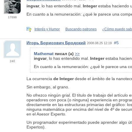
ingvar
, lo has entendido mal.
Integer
estaba haciendo u
En cuanto a la remuneración: ¿qué le parece una compe
17698
Interés y Humor
Buscando patrones
¿Cómo puedo sabe
Игорь Борисович Бродский
#5
2008.08.25 12:19
Mathemat
писал (а)
>>
ingvar
, lo has entendido mal.
Integer
estaba hacien
240
En cuanto a la remuneración: ¿qué le parece una c
La ocurrencia
de Integer
desde el ámbito de la nanotecn
Sin embargo, al grano.
No ofrezco ningún grial. El título de trabajo del artícu
operadores con poca (o ninguna) experiencia en progra
directamente en las estructuras primarias del gráfico: l
ninguna matemática por encima del nivel de 4º de secund
en el Asesor Experto.
Un programador experimentado puede aprender algo útil 
Expertos).