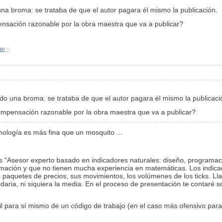
na broma: se trataba de que el autor pagara él mismo la publicación.
nsación razonable por la obra maestra que va a publicar?
r si
do una broma: se trataba de que el autor pagara él mismo la publicaci
ompensación razonable por la obra maestra que va a publicar?
ología es más fina que un mosquito ...
lo es "Asesor experto basado en indicadores naturales: diseño, programa
mación y que no tienen mucha experiencia en matemáticas. Los indica
os paquetes de precios, sus movimientos, los volúmenes de los ticks. Lla
aria, ni siquiera la media. En el proceso de presentación te contaré 
para sí mismo de un código de trabajo (en el caso más ofensivo para 