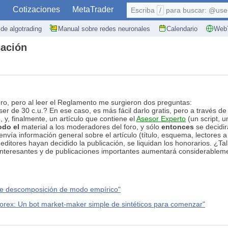
S
Cotizaciones
MetaTrader
Escriba
/
para buscar: @user,
de algotrading
Manual sobre redes neuronales
Calendario
WebT
cación
oro, pero al leer el Reglamento me surgieron dos preguntas:
ser de 30 c.u.? En ese caso, es más fácil darlo gratis, pero a través d
o, y, finalmente, un artículo que contiene el
Asesor Experto
(un script, u
odo el
material a los moderadores del foro, y sólo
entonces
se decidir
 envía información general sobre el artículo (título, esquema, lectores a
 editores hayan decidido la publicación, se liquidan los honorarios. ¿Ta
interesantes y de publicaciones importantes aumentará considerablem
o de descomposición de modo empírico"
 Forex: Un bot market-maker simple de sintéticos para comenzar"