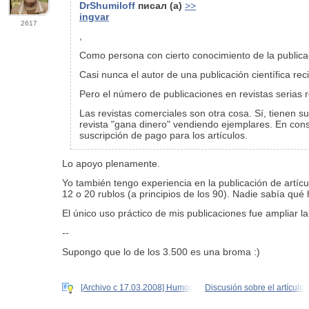
DrShumiloff
писал (а)
>>
ingvar
2617
,
Como persona
con cierto conocimiento de la publicac
Casi nunca el autor de una publicación científica re
Pero el número de publicaciones en revistas serias r
Las revistas comerciales son otra cosa. Sí, tienen 
revista "gana dinero" vendiendo ejemplares. En con
suscripción de pago para los artículos.
Lo apoyo plenamente.
Yo también tengo experiencia en la publicación de artícu
12 o 20 rublos (a principios de los 90). Nadie sabía qué
El único uso práctico de mis publicaciones fue ampliar la
--
Supongo que lo de los 3.500 es una broma :)
[Archivo c 17.03.2008] Humor
Discusión sobre el artículo