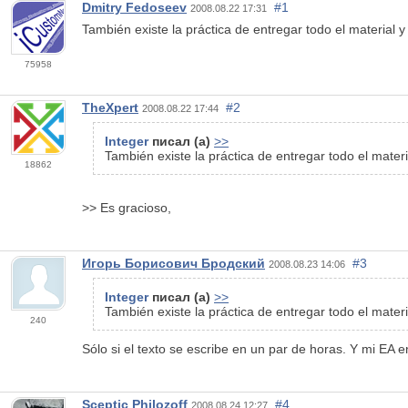
Dmitry Fedoseev
#1
2008.08.22 17:31
También existe la práctica de entregar todo el material y
75958
TheXpert
#2
2008.08.22 17:44
Integer
писал (а)
>>
También existe la práctica de entregar todo el materi
18862
>> Es gracioso,
Игорь Борисович Бродский
#3
2008.08.23 14:06
Integer
писал (а)
>>
También existe la práctica de entregar todo el materi
240
Sólo si el texto se escribe en un par de horas. Y mi EA 
Sceptic Philozoff
#4
2008.08.24 12:27