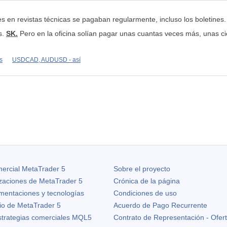
es en revistas técnicas se pagaban regularmente, incluso los boletines.
s.
SK.
Pero en la oficina solían pagar unas cuantas veces más, unas ci
s
USDCAD, AUDUSD - así
ercial MetaTrader 5
Sobre el proyecto
izaciones de
MetaTrader 5
Crónica de la página
ementaciones y tecnologías
Condiciones de uso
io de MetaTrader 5
Acuerdo de Pago Recurrente
strategias comerciales MQL5
Contrato de Representación - Ofer