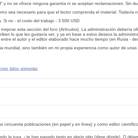
al" y no se ofrece ninguna garantía ni se aceptan reclamaciones. Sin d
omo sea necesario para que el lector comprenda el material. Todavía n
a. Si no - el costo del trabajo - 3.500 USD.
ejorar esta sección del foro (Artículos). La administración debería of
criben lo que les gustaría ver, y ya en base a estos deseos la administr
 entre el autor y el editor elaborado hace mucho tiempo (en Rusia - des
 mundial, sino también en mi propia experiencia como autor de unas cin
rores, fallos, preguntas
 cincuenta publicaciones (en papel y en línea) y como editor científic
o la tuya, ¿te han pagado tanto en algún sitio (dime dónde). O déjame 