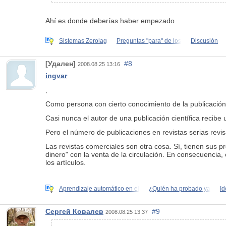
Ahí es donde deberías haber empezado
Sistemas Zerolag
Preguntas "para" de los
Discusión
[Удален]
#8
2008.08.25 13:16
ingvar
,
Como persona
con cierto conocimiento de la publicación 
Casi nunca el autor de una publicación científica recibe
Pero el número de publicaciones en revistas serias revi
Las revistas comerciales son otra cosa. Sí, tienen sus 
dinero" con la venta de la circulación. En consecuenci
los artículos.
Aprendizaje automático en el
¿Quién ha probado ya
Id
Сергей Ковалев
#9
2008.08.25 13:37