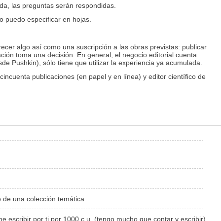
uda, las preguntas serán respondidas.
o puedo especificar en hojas.
recer algo así como una suscripción a las obras previstas: publicar
ación toma una decisión. En general, el negocio editorial cuenta
de Pushkin), sólo tiene que utilizar la experiencia ya acumulada.
cuenta publicaciones (en papel y en línea) y editor científico de
o de una colección temática
escribir por ti por 1000 c.u. (tengo mucho que contar y escribir)