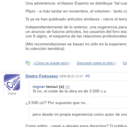
Una advertencia: el Asesor Experto se distribuye "tal cu
Plazo - a más tardar en noviembre, el volumen - tanto c
Si ya se han publicado artículos similares - cierre el tem
Independientemente de lo anterior, una sugerencia para m
un anuncio de futuros artículos, los usuarios del foro es
con 6 siglos, el esquema de las relaciones profesionales
(Mis recomendaciones se basan no sólo en la experiencia
la colección temática).
¿Cómo se puede vender
Discusión sobre el artículo
Er
Dmitry Fedoseev
#6
2008.08.25 12:47
ingvar
писал (а)
>>
Si no, el coste de la obra es de 3.500 c.u.
75958
¿3.500 uU? Por supuesto que no....
pero desde mi propia experiencia como autor de unas
Como editor, ¿pagó a alguien esos derechos? O publicand