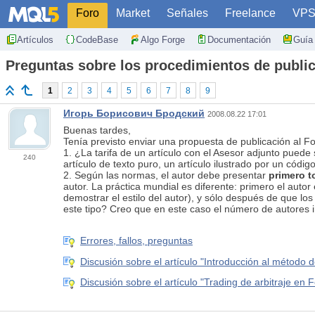
Foro
Market
Señales
Freelance
VP
Artículos
CodeBase
Algo Forge
Documentación
Guía 
Preguntas sobre los procedimientos de publi
1
2
3
4
5
6
7
8
9
Игорь Борисович Бродский
2008.08.22 17:01
Buenas tardes,
Tenía previsto enviar una propuesta de publicación al F
1. ¿La tarifa de un artículo con el Asesor adjunto puede 
240
artículo de texto puro, un artículo ilustrado por un códig
2. Según las normas, el autor debe presentar
primero
t
autor. La práctica mundial es diferente: primero el autor
demostrar el estilo del autor), y sólo después de que los
este tipo? Creo que en este caso el número de autores 
Errores, fallos, preguntas
Discusión sobre el artículo "Introducción al métod
Discusión sobre el artículo "Trading de arbitraje en