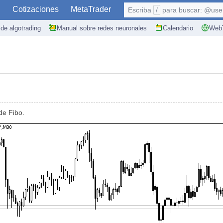
S
Cotizaciones
MetaTrader
Escriba
/
para buscar: @user,
de algotrading
Manual sobre redes neuronales
Calendario
WebT
de Fibo.