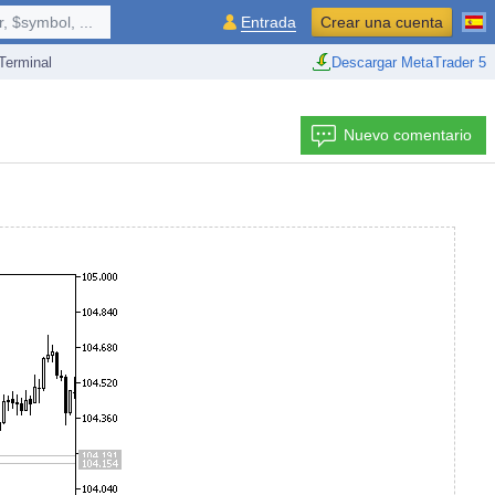
 $symbol, ...
Entrada
Crear una cuenta
erminal
Descargar MetaTrader 5
Nuevo comentario