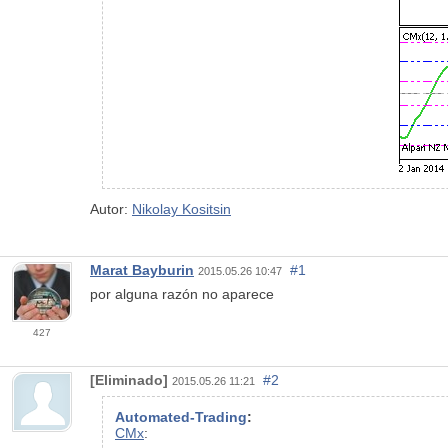
Autor:
Nikolay Kositsin
Marat Bayburin
#1
2015.05.26 10:47
por alguna razón no aparece
427
[Eliminado]
#2
2015.05.26 11:21
Automated-Trading
:
CMx
: