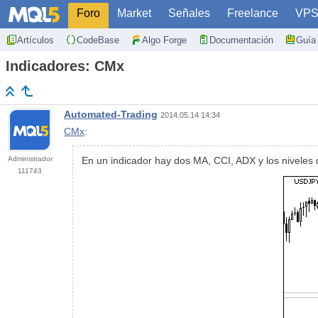
Foro
Market
Señales
Freelance
VP
Artículos
CodeBase
Algo Forge
Documentación
Guía 
Indicadores: CMx
Automated-Trading
2014.05.14 14:34
CMx
:
Administrador
En un indicador hay dos MA, CCI, ADX y los niveles 
111743