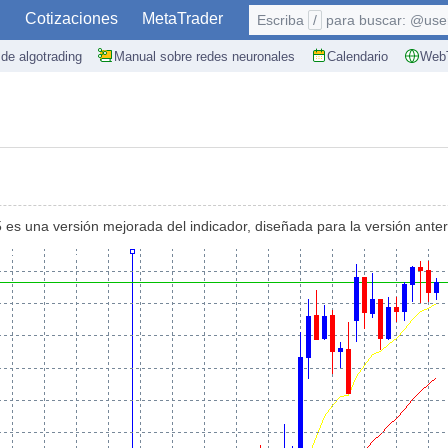
S
Cotizaciones
MetaTrader
Escriba
/
para buscar: @user,
de algotrading
Manual sobre redes neuronales
Calendario
WebT
 es una versión mejorada del indicador, diseñada para la versión anter