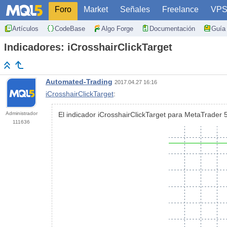
Foro
Market
Señales
Freelance
VP
Artículos
CodeBase
Algo Forge
Documentación
Guía 
Indicadores: iCrosshairClickTarget
Automated-Trading
2017.04.27 16:16
iCrosshairClickTarget
:
Administrador
El indicador iCrosshairClickTarget para MetaTrader 5
111636