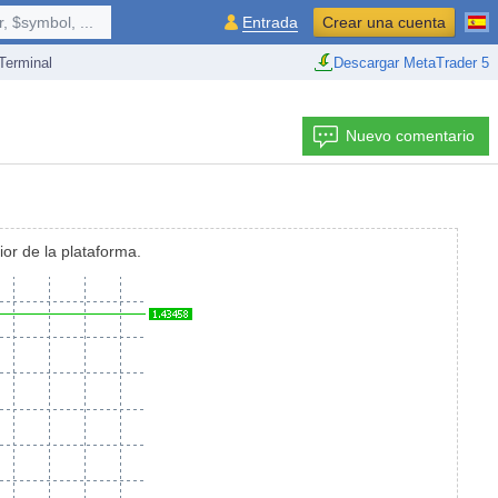
 $symbol, ...
Entrada
Crear una cuenta
erminal
Descargar MetaTrader 5
Nuevo comentario
ior de la plataforma.