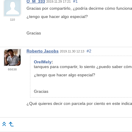
O_M_333
#1
2019.11.29 17:21
Gracias por compartirlo, ¿podría decirme cómo funciona
¿tengo que hacer algo especial?
110
Gracias
Roberto Jacobs
#2
2019.11.30 12:13
OrelMely
:
tanques para compartir, lo siento ¿puedo saber cómo
66638
¿tengo que hacer algo especial?
Gracias
¿Qué quieres decir con parcela por ciento en este indic