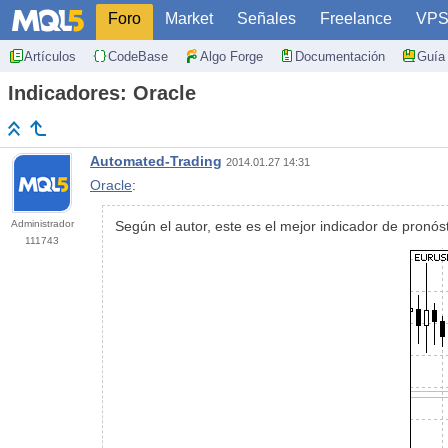
Foro
Market
Señales
Freelance
VP
Artículos
CodeBase
Algo Forge
Documentación
Guía 
Indicadores: Oracle
Automated-Trading
2014.01.27 14:31
Oracle
:
Administrador
Según el autor, este es el mejor indicador de pronós
111743