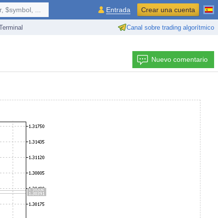
 $symbol, ...
Entrada
Crear una cuenta
erminal
Canal sobre trading algorítmico
Nuevo comentario