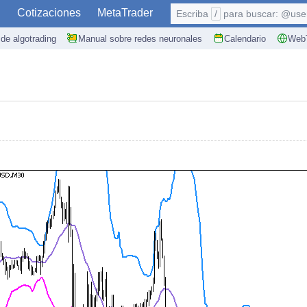
S
Cotizaciones
MetaTrader
Escriba
/
para buscar: @user,
de algotrading
Manual sobre redes neuronales
Calendario
WebT