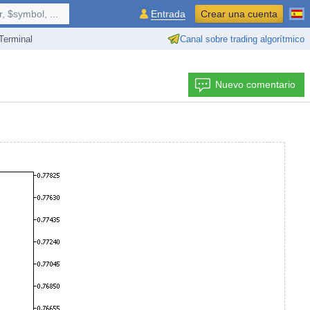
 $symbol, ...
Entrada
Crear una cuenta
erminal
Canal sobre trading algorítmico
Nuevo comentario