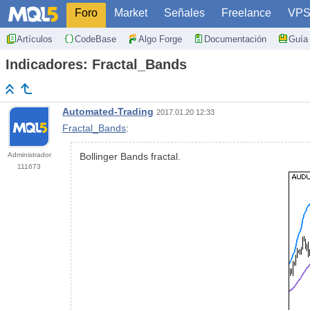
Foro
Market
Señales
Freelance
VP
Artículos
CodeBase
Algo Forge
Documentación
Guía 
Indicadores: Fractal_Bands
Automated-Trading
2017.01.20 12:33
Fractal_Bands
:
Administrador
Bollinger Bands fractal.
111673