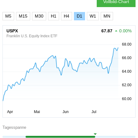
Vollbild-Chart
M5
M15
M30
H1
H4
D1
W1
MN
USPX
67.87
0.00%
Franklin U.S. Equity Index ETF
Tagesspanne