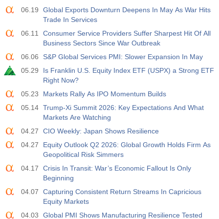
06.19
Global Exports Downturn Deepens In May As War Hits
Trade In Services
06.11
Consumer Service Providers Suffer Sharpest Hit Of All
Business Sectors Since War Outbreak
06.06
S&P Global Services PMI: Slower Expansion In May
05.29
Is Franklin U.S. Equity Index ETF (USPX) a Strong ETF
Right Now?
05.23
Markets Rally As IPO Momentum Builds
05.14
Trump-Xi Summit 2026: Key Expectations And What
Markets Are Watching
04.27
CIO Weekly: Japan Shows Resilience
04.27
Equity Outlook Q2 2026: Global Growth Holds Firm As
Geopolitical Risk Simmers
04.17
Crisis In Transit: War’s Economic Fallout Is Only
Beginning
04.07
Capturing Consistent Return Streams In Capricious
Equity Markets
04.03
Global PMI Shows Manufacturing Resilience Tested