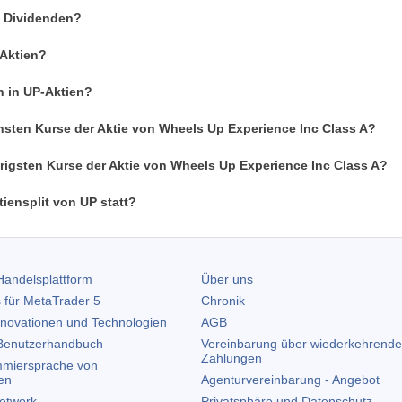
P Dividenden?
-Aktien?
n in UP-Aktien?
hsten Kurse der Aktie von Wheels Up Experience Inc Class A?
rigsten Kurse der Aktie von Wheels Up Experience Inc Class A?
iensplit von UP statt?
andelsplattform
Über uns
 für
MetaTrader 5
Chronik
nnovationen und Technologien
AGB
enutzerhandbuch
Vereinbarung über wiederkehrende
Zahlungen
miersprache von
en
Agenturvereinbarung - Angebot
etwork
Privatsphäre und Datenschutz