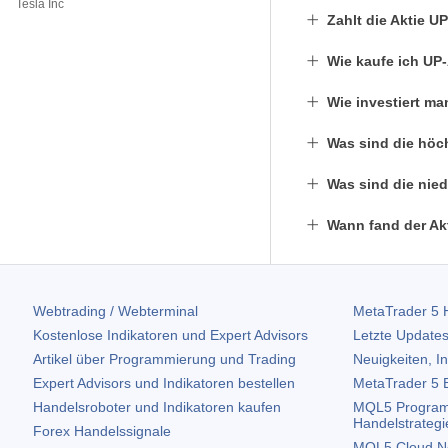
Tesla Inc
Zahlt die Aktie U
Wie kaufe ich UP
Wie investiert ma
Was sind die höc
Was sind die nied
Wann fand der Akt
Webtrading / Webterminal
MetaTrader 5
H
Kostenlose Indikatoren und Expert Advisors
Letzte Updates
Artikel über Programmierung und Trading
Neuigkeiten, I
Expert Advisors und Indikatoren bestellen
MetaTrader 5
B
Handelsroboter und Indikatoren kaufen
MQL5 Program
Handelstrategi
Forex Handelssignale
MQL5 Cloud N