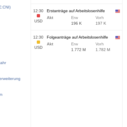
E:CNI)
12:30
Erstanträge auf Arbeitslosenhilfe
Akt
Erw
Vorh
USD
196 K
197 K
12:30
Folgeanträge auf Arbeitslosenhilfe
Akt
Erw
Vorh
USD
1.772 M
1.782 M
jahr
erweiterung
om