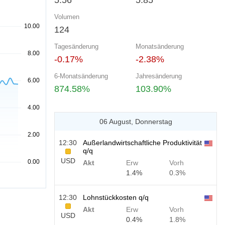
5.56
5.85
Volumen
124
Tagesänderung
Monatsänderung
-0.17%
-2.38%
6-Monatsänderung
Jahresänderung
874.58%
103.90%
06 August, Donnerstag
12:30
Außerlandwirtschaftliche Produktivität
q/q
USD
Akt
Erw
Vorh
1.4%
0.3%
12:30
Lohnstückkosten q/q
Akt
Erw
Vorh
USD
0.4%
1.8%