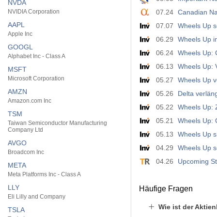
NVDA
NVIDIA Corporation
07.24
Canadian Na
AAPL
07.07
Wheels Up sc
Apple Inc
06.29
Wheels Up i
GOOGL
06.24
Wheels Up: 
Alphabet Inc - Class A
06.13
Wheels Up: V
MSFT
Microsoft Corporation
05.27
Wheels Up vo
AMZN
05.26
Delta verlän
Amazon.com Inc
05.22
Wheels Up: Z
TSM
05.21
Wheels Up: 
Taiwan Semiconductor Manufacturing
Company Ltd
05.13
Wheels Up si
AVGO
04.29
Wheels Up sc
Broadcom Inc
04.26
Upcoming Sto
META
Meta Platforms Inc - Class A
LLY
Häufige Fragen
Eli Lilly and Company
Wie ist der Aktie
TSLA