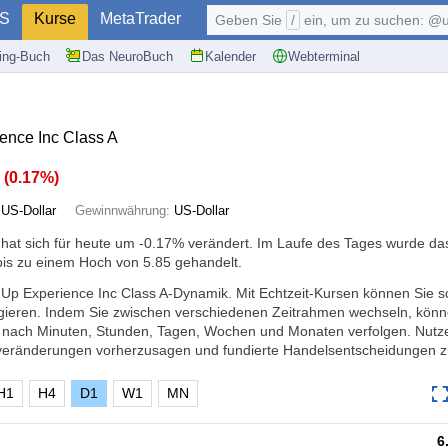
S
Kurse
MetaTrader
Geben Sie
/
ein, um zu suchen: @user, $symb
ding-Buch
Das NeuroBuch
Kalender
Webterminal
ence Inc Class A
1
(
0.17%
)
:
US-Dollar
Gewinnwährung:
US-Dollar
hat sich für heute um
-0.17%
verändert. Im Laufe des Tages wurde da
bis zu einem Hoch von 5.85 gehandelt.
 Up Experience Inc Class A-Dynamik. Mit Echtzeit-Kursen können Sie sc
ieren. Indem Sie zwischen verschiedenen Zeitrahmen wechseln, könn
 nach Minuten, Stunden, Tagen, Wochen und Monaten verfolgen. Nutze
veränderungen vorherzusagen und fundierte Handelsentscheidungen zu
H1
H4
D1
W1
MN
6