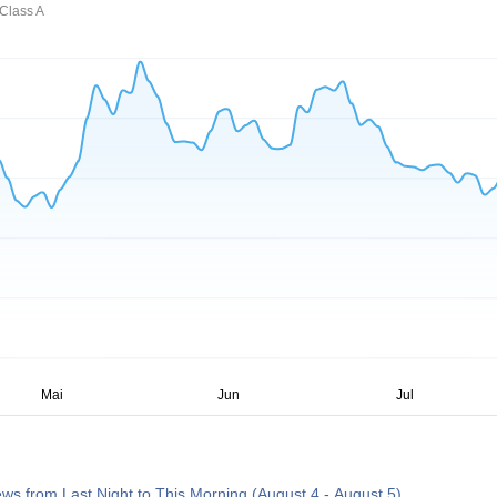
Class A
ws from Last Night to This Morning (August 4 - August 5)