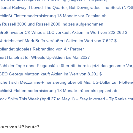
tional Railway: I Loved The Quarter, But Downgraded The Stock (NYS
hließt Flottenmodernisierung 18 Monate vor Zeitplan ab
n Russell 3000 und Russell 2000 Indizes aufgenommen
Großinvestor CK Wheels LLC verkauft Aktien im Wert von 222.268 $
ertriebschef Mark Briffa veräußert Aktien im Wert von 7.627 $
llendet globales Rebranding von Air Partner
gert Haltefrist für Wheels Up-Aktien bis Mai 2027
ahl der Tage ohne Flugausfälle übertrifft bereits jetzt das gesamte Vor
CEO George Mattson kauft Aktien im Wert von 8.201 $
chert sich Mezzanine-Finanzierung über 68 Mio. US-Dollar zur Flotten
hließt Flottenmodernisierung 18 Monate früher als geplant ab
ck Splits This Week (April 27 to May 1) – Stay Invested - TipRanks.c
nkurs von UP heute?