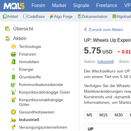
Forum
Market
Signale
Freelance
VP
Artikel
CodeBase
Algo Forge
Dokumentation
Algotra
Übersicht
Zurück zum Aktien
Aktien
UP: Wheels Up Experi
Technologie
5.75
USD
0.0
Finanzen
Immobilien
Sektor:
Industriell
Basis
Energie
Der Wechselkurs von UP 
von einem Tief von 5.56 
Grundstoffe
Kommunikationsdienste
Verfolgen Sie die Wheels
Marktveränderungen reag
Konjunkturabhängige Güter
Kurstrends und -dynamik
Konjunkturunabhängige
Informationen, um Markt
Güter
Gesundheitswesen
M5
M15
M30
Industriell
Versorgungsunternehmen
UP