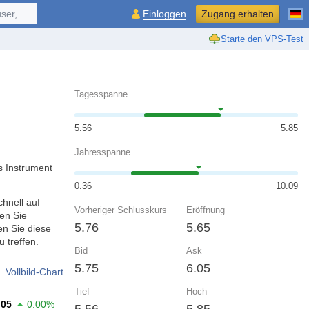
ol, ...
Einloggen
Zugang erhalten
Starte den VPS-Test
Tagesspanne
5.56
5.85
Jahresspanne
s Instrument
0.36
10.09
hnell auf
Vorheriger Schlusskurs
Eröffnung
en Sie
5.76
5.65
n Sie diese
 treffen.
Bid
Ask
5.75
6.05
Vollbild-Chart
Tief
Hoch
.05
0.00%