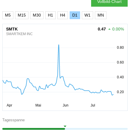
Vollbild-Chart
M5
M15
M30
H1
H4
D1
W1
MN
SMTK
0.47
0.00%
SMARTKEM INC
Tagesspanne