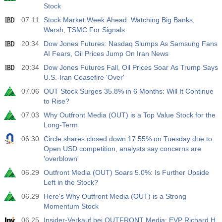
588
Stock
07.11
Stock Market Week Ahead: Watching Big Banks,
19:00
Fed, Verbraucherkredite
Warsh, TSMC For Signals
Akt
Erw
Vorh
USD
20:34
Dow Jones Futures: Nasdaq Slumps As Samsung Fans
$​11.44 B
$​-0.18 B
AI Fears, Oil Prices Jump On Iran News
20:34
Dow Jones Futures Fall, Oil Prices Soar As Trump Says
19:30
CFTC Gold, nichtkommerzielle Nettopositionen
U.S.-Iran Ceasefire 'Over'
Akt
Erw
Vorh
USD
07.06
OUT Stock Surges 35.8% in 6 Months: Will It Continue
182.1 K
to Rise?
07.03
Why Outfront Media (OUT) is a Top Value Stock for the
19:30
CFTC Rohöl, nichtkommerzielle Nettopositionen
Long-Term
Akt
Erw
Vorh
USD
06.30
Circle shares closed down 17.55% on Tuesday due to
120.1 K
Open USD competition, analysts say concerns are
'overblown'
19:30
CFTC Gold, nichtkommerzielle Nettopositionen
06.29
Outfront Media (OUT) Soars 5.0%: Is Further Upside
Akt
Erw
Vorh
USD
Left in the Stock?
-17.2 K
06.29
Here's Why Outfront Media (OUT) is a Strong
Momentum Stock
19:30
CFTC Nasdaq 100, Nichtkommerzielle Nettopositionen
06.25
Insider-Verkauf bei OUTFRONT Media: EVP Richard H.
Akt
Erw
Vorh