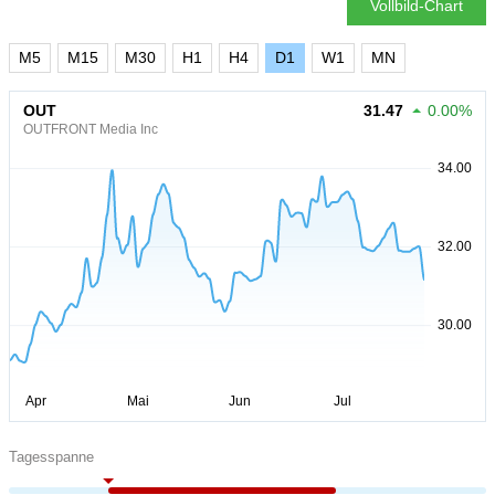
Vollbild-Chart
M5
M15
M30
H1
H4
D1
W1
MN
OUT
31.47
0.00%
OUTFRONT Media Inc
Tagesspanne