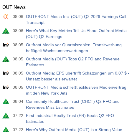
OUT News
12:30
Durchschnittlicher Wochenverdienst y/y
08.06
OUTFRONT Media Inc. (OUT) Q2 2026 Earnings Call
Akt
Erw
Vorh
USD
Transcript
3.5%
3.5%
08.06
Here's What Key Metrics Tell Us About Outfront Media
(OUT) Q2 Earnings
12:30
Beschäftigung außerhalb der Landwirtschaft
Akt
Erw
Vorh
08.05
Outfront Media vor Quartalszahlen: Transitwerbung
USD
40 K
49 K
beflügelt Wachstumserwartungen
08.05
Outfront Media (OUT) Tops Q2 FFO and Revenue
12:30
U6 Arbeitslosenrate
Estimates
Akt
Erw
Vorh
08.05
Outfront Media: EPS übertrifft Schätzungen um 0,07 $ -
USD
7.9%
7.9%
Umsatz besser als erwartet
08.05
OUTFRONT Media schließt exklusiven Medienvertrag
17:00
Baker Hughes Ölplattformzählung
mit den New York Jets
Akt
Erw
Vorh
08.04
Community Healthcare Trust (CHCT) Q2 FFO and
USD
451
Revenues Miss Estimates
07.22
First Industrial Realty Trust (FR) Beats Q2 FFO
17:00
Baker Hughes US, Gesamtzahl der Ölförderanlagen
Estimates
Akt
Erw
Vorh
07.22
Here's Why Outfront Media (OUT) is a Strong Value
USD