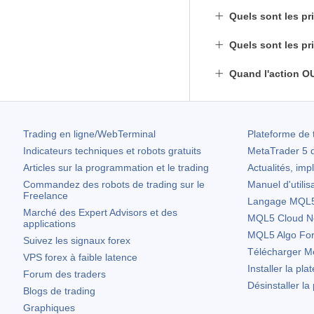
Quels sont les pr
Quels sont les pr
Quand l'action OU
Trading en ligne/WebTerminal
Plateforme de 
Indicateurs techniques et robots gratuits
MetaTrader 5
d
Articles sur la programmation et le trading
Actualités, imp
Commandez des robots de trading sur le
Manuel d'utilis
Freelance
Langage MQL5 
Marché des Expert Advisors et des
MQL5 Cloud N
applications
MQL5 Algo Fo
Suivez les signaux forex
Télécharger
Me
VPS forex à faible latence
Installer la pla
Forum des traders
Désinstaller la
Blogs de trading
Graphiques