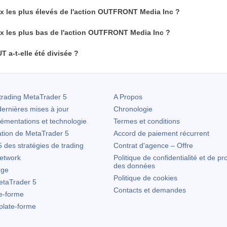
ix les plus élevés de l'action OUTFRONT Media Inc ?
ix les plus bas de l'action OUTFRONT Media Inc ?
T a-t-elle été divisée ?
trading
MetaTrader 5
A Propos
ernières mises à jour
Chronologie
lémentations et technologie
Termes et conditions
ation de
MetaTrader 5
Accord de paiement récurrent
des stratégies de trading
Contrat d'agence – Offre
etwork
Politique de confidentialité et de pr
des données
rge
Politique de cookies
taTrader 5
Contacts et demandes
te-forme
 plate-forme