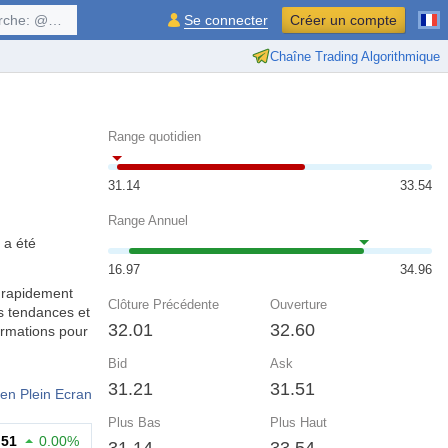
$symbol, ...
Se connecter
Créer un compte
Chaîne Trading Algorithmique
Range quotidien
31.14
33.54
Range Annuel
 a été
16.97
34.96
 rapidement
Clôture Précédente
Ouverture
s tendances et
32.01
32.60
ormations pour
Bid
Ask
31.21
31.51
en Plein Ecran
Plus Bas
Plus Haut
.51
0.00%