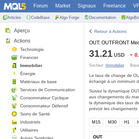
Forum
Market
Signaux
Freelance
V
Articles
CodeBase
Algo Forge
Documentation
AlgoBo
Aperçu
Retour à Actions
Actions
OUT: OUTFRONT Medi
Technologie
31.21
USD
0
Financier
Immobilier
Secteur:
Immobilier
Bas
Énergie
Le taux de change de O
échangé à un minimum d
Matériaux de base
Services de Communication
Suivez la dynamique OUT
aux changements du march
Consommateur Cyclique
la dynamique des taux de
Consommateur Défensif
prévoir les changements 
Soins de Santé
Industriels
M15
M30
H1
Utilitaires
OUT
Autres Symboles