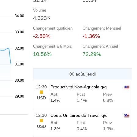
31.14
33.54
Volume
4.323
K
Changement quotidien
Changement Mensuel
-2.50%
-1.36%
Changement à 6 Mois
Changement Annuel
10.56%
72.29%
06 août, jeudi
12:30
Productivité Non-Agricole q/q
Act
Fcst
Prev
USD
1.4%
1.4%
0.8%
12:30
Coûts Unitaires du Travail q/q
Act
Fcst
Prev
USD
1.3%
0.4%
1.3%