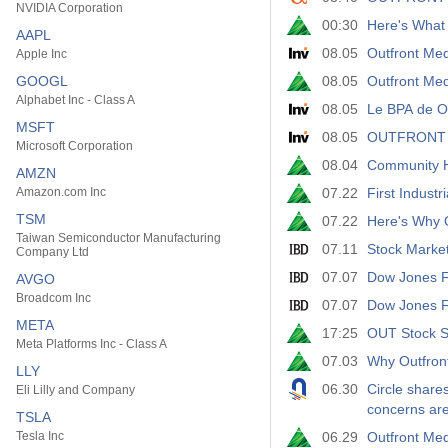
NVIDIA Corporation
00:30
Here's What 
AAPL
08.05
Outfront Medi
Apple Inc
GOOGL
08.05
Outfront Me
Alphabet Inc - Class A
08.05
MSFT
08.05
OUTFRONT Me
Microsoft Corporation
08.04
Community H
AMZN
Amazon.com Inc
07.22
First Indust
TSM
07.22
Here's Why O
Taiwan Semiconductor Manufacturing
07.11
Stock Marke
Company Ltd
07.07
Dow Jones F
AVGO
Broadcom Inc
07.07
Dow Jones Fu
META
17:25
OUT Stock Su
Meta Platforms Inc - Class A
07.03
Why Outfront
LLY
06.30
Circle shar
Eli Lilly and Company
concerns are
TSLA
Tesla Inc
06.29
Outfront Med