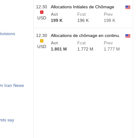
12:30
Allocations Initiales de Chômage
Act
Fcst
Prev
USD
199 K
196 K
198 K
CA a surpassé les prévisions
12:30
Allocations de chômage en continu.
Act
Fcst
Prev
USD
1.801 M
1.772 M
1.777 M
On Iran News
sts say