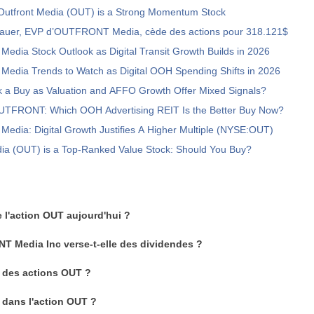
Outfront Media (OUT) is a Strong Momentum Stock
Sauer, EVP d’OUTFRONT Media, cède des actions pour 318.121$
dia Stock Outlook as Digital Transit Growth Builds in 2026
dia Trends to Watch as Digital OOH Spending Shifts in 2026
k a Buy as Valuation and AFFO Growth Offer Mixed Signals?
UTFRONT: Which OOH Advertising REIT Is the Better Buy Now?
dia: Digital Growth Justifies A Higher Multiple (NYSE:OUT)
dia (OUT) is a Top-Ranked Value Stock: Should You Buy?
e l'action OUT aujourd'hui ?
T Media Inc verse-t-elle des dividendes ?
 des actions OUT ?
 dans l'action OUT ?