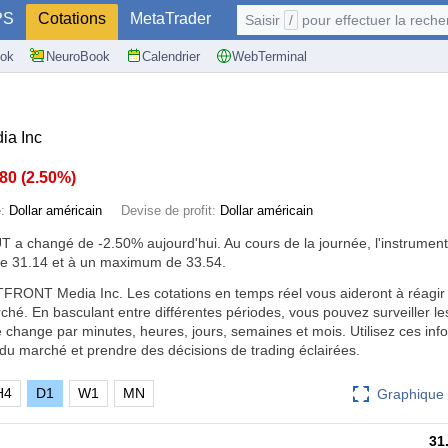
PS
Cotations
MetaTrader
Saisir
/
pour effectuer la recherche: @user, 
ok
NeuroBook
Calendrier
WebTerminal
a Inc
.80
(
2.50%
)
e:
Dollar américain
Devise de profit:
Dollar américain
UT a changé de
-2.50%
aujourd'hui. Au cours de la journée, l'instrument
e 31.14 et à un maximum de 33.54.
FRONT Media Inc. Les cotations en temps réel vous aideront à réagir
é. En basculant entre différentes périodes, vous pouvez surveiller le
 change par minutes, heures, jours, semaines et mois. Utilisez ces inf
du marché et prendre des décisions de trading éclairées.
H4
D1
W1
MN
Graphique 
31