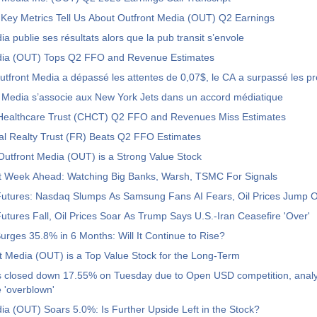
Key Metrics Tell Us About Outfront Media (OUT) Q2 Earnings
a publie ses résultats alors que la pub transit s’envole
dia (OUT) Tops Q2 FFO and Revenue Estimates
Le BPA de Outfront Media a dépassé les attentes de 0,07$, le 
dia s’associe aux New York Jets dans un accord médiatique
ealthcare Trust (CHCT) Q2 FFO and Revenues Miss Estimates
rial Realty Trust (FR) Beats Q2 FFO Estimates
utfront Media (OUT) is a Strong Value Stock
t Week Ahead: Watching Big Banks, Warsh, TSMC For Signals
utures: Nasdaq Slumps As Samsung Fans AI Fears, Oil Prices Jump 
tures Fall, Oil Prices Soar As Trump Says U.S.-Iran Ceasefire 'Over'
rges 35.8% in 6 Months: Will It Continue to Rise?
 Media (OUT) is a Top Value Stock for the Long-Term
es closed down 17.55% on Tuesday due to Open USD competition, analy
 'overblown'
ia (OUT) Soars 5.0%: Is Further Upside Left in the Stock?