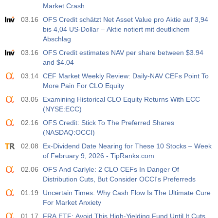
Market Crash
03.16
OFS Credit schätzt Net Asset Value pro Aktie auf 3,94
bis 4,04 US-Dollar – Aktie notiert mit deutlichem
Abschlag
03.16
OFS Credit estimates NAV per share between $3.94
and $4.04
03.14
CEF Market Weekly Review: Daily-NAV CEFs Point To
More Pain For CLO Equity
03.05
Examining Historical CLO Equity Returns With ECC
(NYSE:ECC)
02.16
OFS Credit: Stick To The Preferred Shares
(NASDAQ:OCCI)
02.08
Ex-Dividend Date Nearing for These 10 Stocks – Week
of February 9, 2026 - TipRanks.com
02.06
OFS And Carlyle: 2 CLO CEFs In Danger Of
Distribution Cuts, But Consider OCCI's Preferreds
01.19
Uncertain Times: Why Cash Flow Is The Ultimate Cure
For Market Anxiety
01.17
FRA ETF: Avoid This High-Yielding Fund Until It Cuts