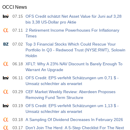
OCCI News
07.15
OFS Credit schätzt Net Asset Value für Juni auf 3,28
bis 3,38 US-Dollar pro Aktie
07.11
2 Retirement Income Powerhouses For Inflationary
Times
07.02
Top 3 Financial Stocks Which Could Rescue Your
Portfolio In Q3 - Redwood Trust (NYSE:RWT), Solowin
Holdin
06.18
XFLT: Why A 23% NAV Discount Is Barely Enough To
Warrant An Upgrade
06.11
OFS Credit: EPS verfehlt Schätzungen um 0,71 $ -
Umsatz schlechter als erwartet
03.29
CEF Market Weekly Review: Aberdeen Proposes
Removing Fund Term Structure
03.19
OFS Credit: EPS verfehlt Schätzungen um 1,13 $ -
Umsatz schlechter als erwartet
03.18
A Sampling Of Dividend Decreases In February 2026
03.17
Don't Join The Herd: A 5-Step Checklist For The Next