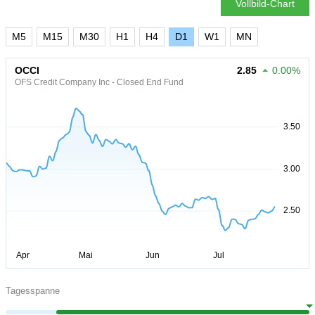
Vollbild-Chart
M5
M15
M30
H1
H4
D1
W1
MN
OCCI
2.85
0.00%
OFS Credit Company Inc - Closed End Fund
Tagesspanne