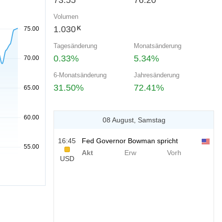
73.55
76.20
Volumen
1.030
K
Tagesänderung
Monatsänderung
0.33%
5.34%
6-Monatsänderung
Jahresänderung
31.50%
72.41%
08 August, Samstag
16:45
Fed Governor Bowman spricht
Akt
Erw
Vorh
USD