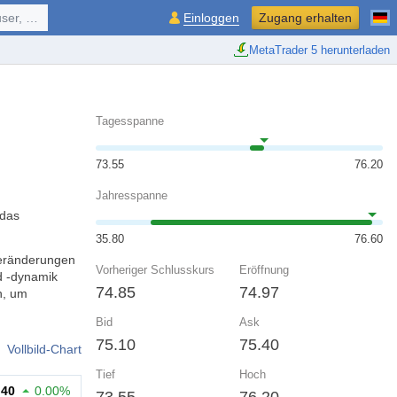
ol, ...
Einloggen
Zugang erhalten
MetaTrader 5 herunterladen
Tagesspanne
73.55
76.20
Jahresspanne
 das
35.80
76.60
veränderungen
Vorheriger Schlusskurs
Eröffnung
d -dynamik
74.85
74.97
n, um
Bid
Ask
75.10
75.40
Vollbild-Chart
Tief
Hoch
.40
0.00%