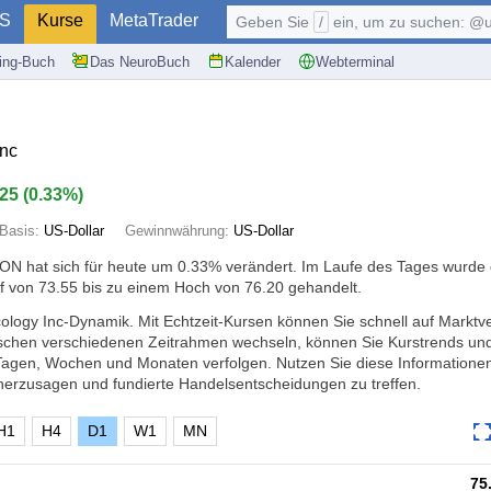
S
Kurse
MetaTrader
Geben Sie
/
ein, um zu suchen: @user, $symb
ding-Buch
Das NeuroBuch
Kalender
Webterminal
nc
.25
(
0.33%
)
Basis:
US-Dollar
Gewinnwährung:
US-Dollar
ON hat sich für heute um
0.33%
verändert. Im Laufe des Tages wurde
f von 73.55 bis zu einem Hoch von 76.20 gehandelt.
ology Inc-Dynamik. Mit Echtzeit-Kursen können Sie schnell auf Markt
ischen verschiedenen Zeitrahmen wechseln, können Sie Kurstrends un
Tagen, Wochen und Monaten verfolgen. Nutzen Sie diese Informatione
erzusagen und fundierte Handelsentscheidungen zu treffen.
H1
H4
D1
W1
MN
75