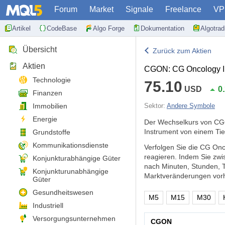
Forum
Market
Signale
Freelance
VP
Artikel
CodeBase
Algo Forge
Dokumentation
Algotra
Übersicht
Zurück zum Aktien
Aktien
CGON: CG Oncology I
Technologie
75.10
USD
0
Finanzen
Immobilien
Sektor:
Andere Symbole
Energie
Der Wechselkurs von CG
Instrument von einem Tie
Grundstoffe
Kommunikationsdienste
Verfolgen Sie die CG Onc
reagieren. Indem Sie zw
Konjunkturabhängige Güter
nach Minuten, Stunden, 
Konjunkturunabhängige
Marktveränderungen vorh
Güter
Gesundheitswesen
M5
M15
M30
Industriell
Versorgungsunternehmen
CGON