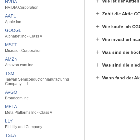
Wie ist der Akti
NVDA
NVIDIA Corporation
Zahlt die Aktie 
AAPL
Apple Inc
Wie kaufe ich CG
GOOGL
Alphabet Inc - Class A
Wie investiert m
MSFT
Microsoft Corporation
Was sind die höc
AMZN
Was sind die nie
Amazon.com Inc
TSM
Wann fand der Ak
Taiwan Semiconductor Manufacturing
Company Ltd
AVGO
Broadcom Inc
META
Meta Platforms Inc - Class A
LLY
Eli Lilly and Company
TSLA