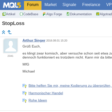
Forum
Market
Signale
Freelance
VP
Artikel
CodeBase
Algo Forge
Dokumentation
Algotra
StopLoss
Arthur Singer
2016.08.01 15:20
Grüß Euch,
es klingt zwar komisch, aber versuche schon seit etwa z
2341
dennoch funktioniert es trotzdem nicht. Kann mir da bitt
MfG
Michael
Bitte helfen Sie mir, meine Kodierung zu überprüfen, s
Harmonischer Handel
Rohe Ideen