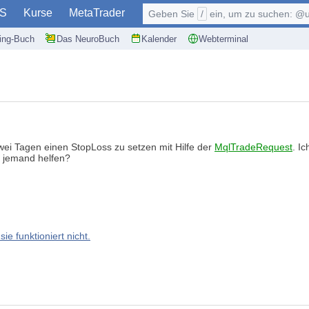
S
Kurse
MetaTrader
Geben Sie
/
ein, um zu suchen: @user, $symb
ding-Buch
Das NeuroBuch
Kalender
Webterminal
wei Tagen einen StopLoss zu setzen mit Hilfe der
MqlTradeRequest
. I
e jemand helfen?
ie funktioniert nicht.