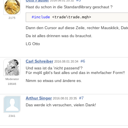
2016.08.01 20:32
Hast du schon in die Standardlibrary geschaut ?
#include 
<trade\trade.mqh>
2175
Dann den Cursor auf diese Zeile, rechter Mausklick, Dat
Da ist alles drinnen was du brauchst.
LG Otto
Carl Schreiber
#6
2016.08.01 20:34
Und was ist da 'nicht passend'?
Für mql4 gibt's fast alles und das in mehrfacher Form!!
Moderator
Nimm so etwas und ändere es.
18646
Arthur Singer
#7
2016.08.01 20:35
Das werde ich versuchen, vielen Dank!
2341