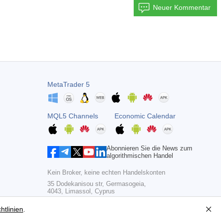
Neuer Kommentar
MetaTrader 5
MQL5 Channels
Economic Calendar
Abonnieren Sie die News zum
algorithmischen Handel
Kein Broker, keine echten Handelskonten
35 Dodekanisou str, Germasogeia,
4043, Limassol, Cyprus
Copyright 2000-2026,
MetaQuotes Ltd
htlinien
.