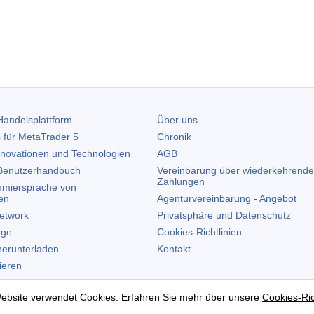
andelsplattform
Über uns
 für
MetaTrader 5
Chronik
nnovationen und Technologien
AGB
enutzerhandbuch
Vereinbarung über wiederkehrende
Zahlungen
miersprache von
en
Agenturvereinbarung - Angebot
etwork
Privatsphäre und Datenschutz
rge
Cookies-Richtlinien
erunterladen
Kontakt
lieren
allieren
ebsite verwendet Cookies. Erfahren Sie mehr über unsere
Cookies-Ric