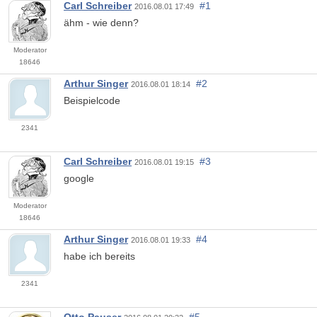
Carl Schreiber
#1
2016.08.01 17:49
ähm - wie denn?
Moderator
18646
Arthur Singer
#2
2016.08.01 18:14
Beispielcode
2341
Carl Schreiber
#3
2016.08.01 19:15
google
Moderator
18646
Arthur Singer
#4
2016.08.01 19:33
habe ich bereits
2341
Otto Pauser
#5