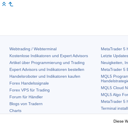
Webtrading / Webterminal
MetaTrader 5
H
Kostenlose Indikatoren und Expert Advisors
Letzte Updates
Artikel über Programmierung und Trading
Neuigkeiten, I
Expert Advisors und Indikatoren bestellen
MetaTrader 5
B
Handelsroboter und Indikatoren kaufen
MQL5 Program
Handelstrategi
Forex Handelssignale
MQL5 Cloud N
Forex VPS für Trading
MQL5 Algo Fo
Forum für Händler
MetaTrader 5
h
Blogs von Tradern
Terminal instal
Charts
Terminal deinst
Kostenlose Widgets
Diese W