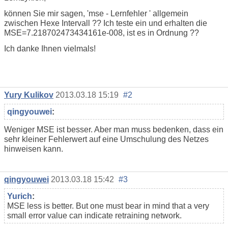
können Sie mir sagen, 'mse - Lernfehler ' allgemein
zwischen Hexe Intervall ?? Ich teste ein und erhalten die
MSE=7.218702473434161e-008, ist es in Ordnung ??
Ich danke Ihnen vielmals!
Yury Kulikov
2013.03.18 15:19
#2
qingyouwei
:
Weniger MSE ist besser. Aber man muss bedenken, dass ein
sehr kleiner Fehlerwert auf eine Umschulung des Netzes
hinweisen kann.
qingyouwei
2013.03.18 15:42
#3
Yurich
:
MSE less is better. But one must bear in mind that a very
small error value can indicate retraining network.