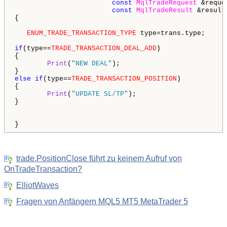
const
MqlTradeRequest
 &reques
const
MqlTradeResult
 &result)
{

ENUM_TRADE_TRANSACTION_TYPE
 type=trans.type;

if
(type==
TRADE_TRANSACTION_DEAL_ADD
)

{

Print
(
"NEW DEAL"
);  

else
if
(type==
TRADE_TRANSACTION_POSITION
)

{

Print
(
"UPDATE SL/TP"
);

}

}
trade.PositionClose führt zu keinem Aufruf von
OnTradeTransaction?
ElliotWaves
Fragen von Anfängern MQL5 MT5 MetaTrader 5