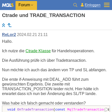
Einloggen
Forum
Ctrade und TRADE_TRANSACTION
ReLor2
2024.02.21 21:11
Hallo.
Ich nutze die
Ctrade Klasse
für Handelsoperationen.
Die Ausführung prüfe ich über Tradetransaction.
Nun möchte ich auch das ändern von TP und SL abfangen.
Die erste if-Anweisung mit DEAL_ADD führt zum
gewünschten Ergebnis. Die zweite mit
TRANSACTION_POSITION leider nicht. Hier hätte ich
erwartet dass ich nun bei Änderung des SL/TP lande.
Was habe ich falsch gemacht oder verstanden?
void
OnTradeTransaction
(
const
MqlTradeTransaction
 &t