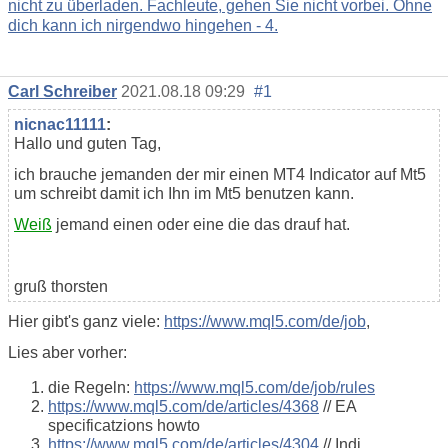
nicht zu überladen. Fachleute, gehen Sie nicht vorbei. Ohne
dich kann ich nirgendwo hingehen - 4.
Carl Schreiber
2021.08.18 09:29
#1
nicnac11111
:
Hallo und guten Tag,
ich brauche jemanden der mir einen MT4 Indicator auf Mt5
um schreibt damit ich Ihn im Mt5 benutzen kann.
Weiß
jemand einen oder eine die das drauf hat.
gruß thorsten
Hier gibt's ganz viele:
https://www.mql5.com/de/job
,
Lies aber vorher:
die Regeln:
https://www.mql5.com/de/job/rules
https://www.mql5.com/de/articles/4368
// EA
specificatzions howto
https://www.mql5.com/de/articles/4304
// Indi