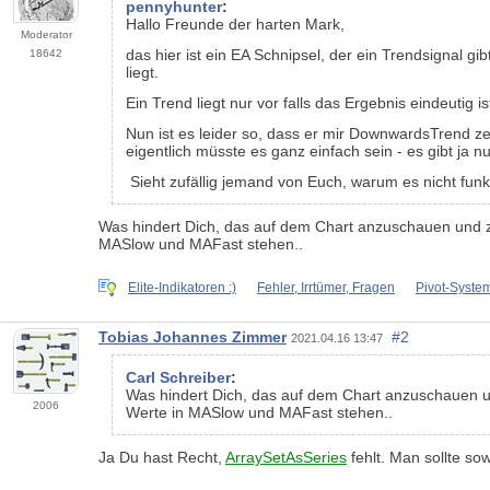
pennyhunter
:
Hallo Freunde der harten Mark,
Moderator
das hier ist ein EA Schnipsel, der ein Trendsignal gib
18642
liegt.
Ein Trend liegt nur vor falls das Ergebnis eindeutig 
Nun ist es leider so, dass er mir DownwardsTrend z
eigentlich müsste es ganz einfach sein - es gibt ja n
Sieht zufällig jemand von Euch, warum es nicht funkt
Was hindert Dich, das auf dem Chart anzuschauen und zu
MASlow und MAFast stehen..
Elite-Indikatoren :)
Fehler, Irrtümer, Fragen
Pivot-Syste
Tobias Johannes Zimmer
#2
2021.04.16 13:47
Carl Schreiber
:
Was hindert Dich, das auf dem Chart anzuschauen un
2006
Werte in MASlow und MAFast stehen..
Ja Du hast Recht,
ArraySetAsSeries
fehlt. Man sollte s