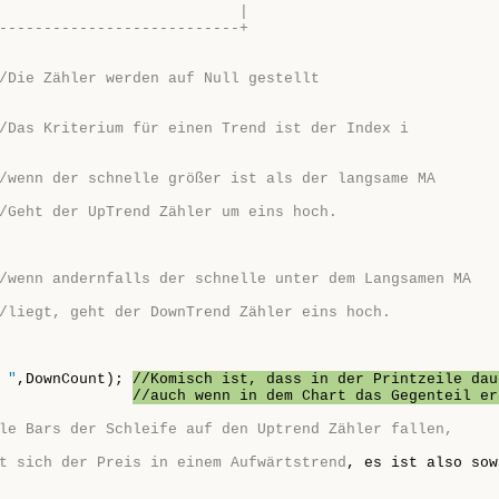
                           |
---------------------------+
/Die Zähler werden auf Null gestellt
/Das Kriterium für einen Trend ist der Index i
/wenn der schnelle größer ist als der langsame MA
/Geht der UpTrend Zähler um eins hoch.
/wenn andernfalls der schnelle unter dem Langsamen MA
/liegt, geht der DownTrend Zähler eins hoch.
 "
,DownCount); 
//Komisch ist, dass in der Printzeile dau
               
//auch wenn in dem Chart das Gegenteil er
le Bars der Schleife auf den Uptrend Zähler fallen,
t sich der Preis in einem Aufwärtstrend
, es ist also sow