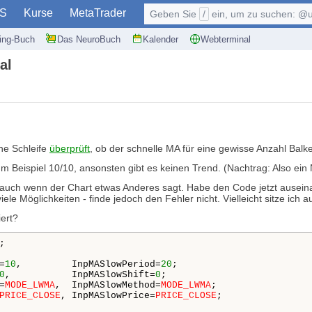
S
Kurse
MetaTrader
Geben Sie
/
ein, um zu suchen: @user, $symb
ding-Buch
Das NeuroBuch
Kalender
Webterminal
al
ine Schleife
überprüft
, ob der schnelle MA für eine gewisse Anzahl Bal
 zum Beispiel 10/10, ansonsten gibt es keinen Trend. (Nachtrag: Also ein
, auch wenn der Chart etwas Anderes sagt. Habe den Code jetzt ausein
iele Möglichkeiten - finde jedoch den Fehler nicht. Vielleicht sitze ich
iert?
;

=
10
,         InpMASlowPeriod=
20
0
,           InpMASlowShift=
0
=
MODE_LWMA
,  InpMASlowMethod=
MODE_LWMA
PRICE_CLOSE
, InpMASlowPrice=
PRICE_CLOSE
;
