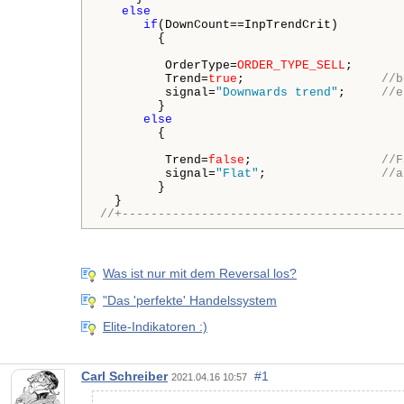
else
if
(DownCount==InpTrendCrit)

        {

         OrderType=
ORDER_TYPE_SELL
;

         Trend=
true
;                   
//b
         signal=
"Downwards trend"
;     
//e
        }

else
        {

         Trend=
false
;                  
//F
         signal=
"Flat"
;                
//a
        }

//+---------------------------------------
Was ist nur mit dem Reversal los?
"Das 'perfekte' Handelssystem
Elite-Indikatoren :)
Carl Schreiber
#1
2021.04.16 10:57