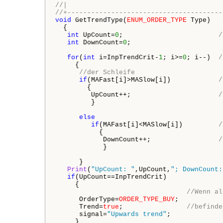
//|                                       
//+---------------------------------------
void
 GetTrendType(
ENUM_ORDER_TYPE
 Type)

  {

int
 UpCount=
0
;                        
/
int
 DownCount=
0
;

for
(
int
 i=InpTrendCrit-
1
; i>=
0
; i--)  
/
     {

//der Schleife
if
(MAFast[i]>MASlow[i])            
/
        {

         UpCount++;                      
/
         }

else
if
(MAFast[i]<MASlow[i])         
/
           {            

            DownCount++;                 
/
            }

      }

Print
(
"UpCount: "
,UpCount,
"; DownCount:
if
(UpCount==InpTrendCrit)              
     {

//Wenn al
      OrderType=
ORDER_TYPE_BUY
;

      Trend=
true
;                
//befinde
      signal=
"Upwards trend"
;

     }
