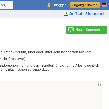
ol, ...
Einloggen
Zugang erhalten
MetaTrader 5 herunterladen
Neuer Kommentar
ken(Trendkriterium) über oder unter dem langsamen MA liegt.
 Nicht-Crossover)
andergenommen und den Trendteil für sich ohne Alles, eigentlich
 auch einfach schon zu lange davor.