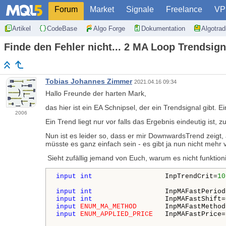
Forum
Market
Signale
Freelance
VP
Artikel
CodeBase
Algo Forge
Dokumentation
Algotra
Finde den Fehler nicht... 2 MA Loop Trendsign
Tobias Johannes Zimmer
2021.04.16 09:34
Hallo Freunde der harten Mark,
das hier ist ein EA Schnipsel, der ein Trendsignal gibt. E
2006
Ein Trend liegt nur vor falls das Ergebnis eindeutig ist,
Nun ist es leider so, dass er mir DownwardsTrend zeigt
müsste es ganz einfach sein - es gibt ja nun nicht mehr v
Sieht zufällig jemand von Euch, warum es nicht funktion
input
int
                  InpTrendCrit=
10
input
int
                  InpMAFastPeriod
input
int
                  InpMAFastShift=
input
ENUM_MA_METHOD
       InpMAFastMethod
input
ENUM_APPLIED_PRICE
   InpMAFastPrice=