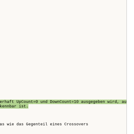
erhaft UpCount=0 und DownCount=10 ausgegeben wird, auch
kennbar ist.
as wie das Gegenteil eines Crossovers
