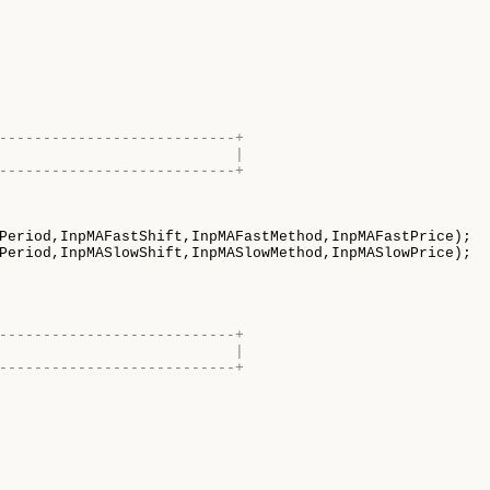
---------------------------+
                           |
---------------------------+
Period,InpMAFastShift,InpMAFastMethod,InpMAFastPrice);

Period,InpMASlowShift,InpMASlowMethod,InpMASlowPrice);

---------------------------+
                           |
---------------------------+