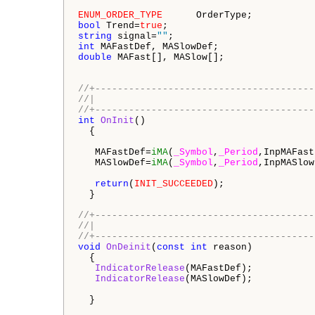
ENUM_ORDER_TYPE
bool
 Trend=
true
string
 signal=
""
int
double
 MAFast[], MASlow[];

//+---------------------------------------
//|                                       
//+---------------------------------------
int
OnInit
()

  {

   MAFastDef=
iMA
(
_Symbol
,
_Period
,InpMAFast
   MASlowDef=
iMA
(
_Symbol
,
_Period
,InpMASlow
return
(
INIT_SUCCEEDED
);

  }

//+---------------------------------------
//|                                       
//+---------------------------------------
void
OnDeinit
(
const
int
 reason)

  {

IndicatorRelease
(MAFastDef);

IndicatorRelease
(MASlowDef);

  }
