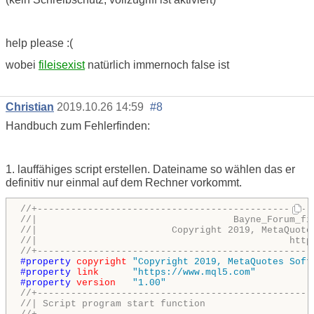
help please :(
wobei
fileisexist
natürlich immernoch false ist
Christian
2019.10.26 14:59
#8
Handbuch zum Fehlerfinden:
1. lauffähiges script erstellen. Dateiname so wählen das er
definitiv nur einmal auf dem Rechner vorkommt.
//+-------------------------------------------------
//|                                   Bayne_Forum_fi
//|                        Copyright 2019, MetaQuote
//|                                             http
//+-------------------------------------------------
#property 
copyright
"Copyright 2019, MetaQuotes Soft
#property 
link
"https://www.mql5.com"
#property 
version
"1.00"
//+-------------------------------------------------
//| Script program start function                   