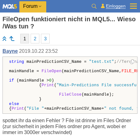
Einloggen
Forum
FileOpen funktioniert nicht in MQL5... Wieso
/Was tun ?
1
2
3
Bayne
2019.10.22 23:52
string
 mainPredictionCSV_Name = 
"test.txt"
;
//Termina
mainHandle = 
FileOpen
(mainPredictionCSV_Name,
FILE_RE
if
 (mainHandle >
0
)

            {
Print
(
"Main-Predictions File successful
FileClose
(mainHandle);

else
{
Print
(
"File "
+mainPredictionCSV_Name+
" not found, t
spottet ihr da einen Fehler ? File ist drinne im Files Ordner
(zur sicherheit in jedem Files ordner pro Agent, wobei er
immer im 3000er verschwindet)