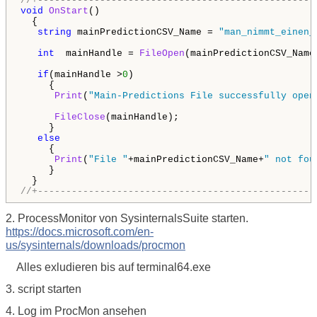
//+-------------------------------------------------
void
OnStart
()

  {

string
 mainPredictionCSV_Name = 
"man_nimmt_einen_
int
  mainHandle = 
FileOpen
(mainPredictionCSV_Name
if
(mainHandle >
0
)

     {

Print
(
"Main-Predictions File successfully open
FileClose
(mainHandle);

     }

else
     {

Print
(
"File "
+mainPredictionCSV_Name+
" not fou
     }

//+-------------------------------------------------
2. ProcessMonitor von SysinternalsSuite starten.
https://docs.microsoft.com/en-
us/sysinternals/downloads/procmon
Alles exludieren bis auf terminal64.exe
3. script starten
4. Log im ProcMon ansehen