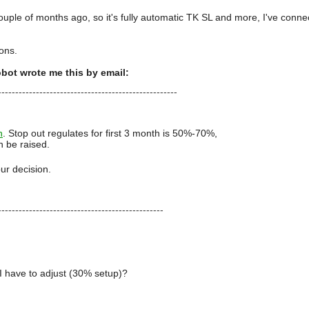
ple of months ago, so it's fully automatic TK SL and more, I've connec
ons.
obot wrote me this by email:
----------------------------------------------------
n
. Stop out regulates for first 3 month is 50%-70%,
n be raised.
our decision.
------------------------------------------------
 have to adjust (30% setup)?