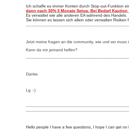
Ich schaffe es immer Konten durch Stop-out-Funktion ein
dann nach 30% 3 Monate Setup. Bei Bedarf Kaution
Es verwaltet wie alle anderen EA während des Handels.
Sie können es lassen sich allein oder verwalten Risiken 
-----------------------------------------------------------------------
Jetzt meine fragen an die community, wie und wo muss ic
Kann da mir jemand helfen?
-----------------------------------------------------------------------
Danke.
Lg :-)
-----------------------------------------------------------------------
-----------------------------------------------------------------------
Hello people I have a few questions, I hope I can get on 