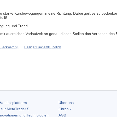
e starke Kursbewegungen in eine Richtung. Dabei geilt es zu bedenken, d
ellt!
egung und Trend.
 mit ausreichen Vorlaufzeit an genau diesen Stellen das Verhalten des
 Backward vs.
Heiliger Bimbam!! Endlich
andelsplattform
Über uns
 für
MetaTrader 5
Chronik
nnovationen und Technologien
AGB