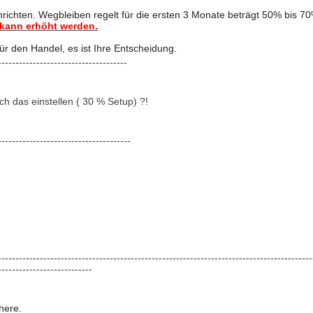
richten. Wegbleiben regelt für die ersten 3 Monate beträgt 50% bis 70
 kann erhöht werden.
für den Handel, es ist Ihre Entscheidung.
-------------------------------------
h das einstellen ( 30 % Setup) ?!
--------------------------------------
------------------------------------------------------------------------------------------
---------------------------
here.