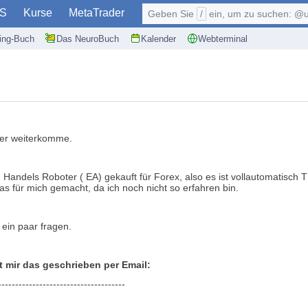
S
Kurse
MetaTrader
Geben Sie
/
ein, um zu suchen: @user, $symb
ding-Buch
Das NeuroBuch
Kalender
Webterminal
hier weiterkomme.
n Handels Roboter ( EA) gekauft für Forex, also es ist vollautomatisc
as für mich gemacht, da ich noch nicht so erfahren bin.
ein paar fragen.
t mir das geschrieben per Email:
-------------------------------------