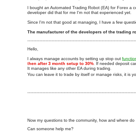
I bought an Automated Trading Robot (EA) for Forex a cou
developer did that for me
I'm not that experienced yet.
Since I'm not that good at managing, I have a few questi
The manufacturer of the developers of the trading r
-----------------------------------------------------------------------
Hello,
I always manage accounts by setting up stop out
functio
t
hen after 3 month setup to 30%
. If needed deposit ca
It manages like any other EA during trading.
You can leave it to trade by itself or manage risks, it is y
-----------------------------------------------------------------------
Now my questions to the community, how and where do I
Can someone help me?