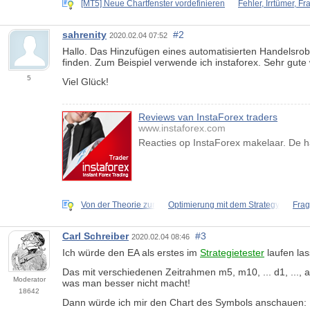
[MT5] Neue Chartfenster vordefinieren
Fehler, Irrtümer, F
sahrenity
#2
2020.02.04 07:52
Hallo. Das Hinzufügen eines automatisierten Handelsrobo
finden. Zum Beispiel verwende ich instaforex. Sehr gut
5
Viel Glück!
Reviews van InstaForex traders
www.instaforex.com
Reacties op InstaForex makelaar. De h
Von der Theorie zur
Optimierung mit dem Strategy
Frag
Carl Schreiber
#3
2020.02.04 08:46
Ich würde den EA als erstes im
Strategietester
laufen las
Das mit verschiedenen Zeitrahmen m5, m10, ... d1, ...,
Moderator
was man besser nicht macht!
18642
Dann würde ich mir den Chart des Symbols anschauen: