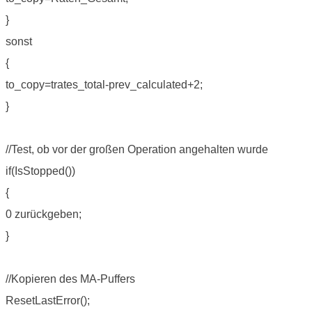
}
sonst
{
to_copy=trates_total-prev_calculated+2;
}
//Test, ob vor der großen Operation angehalten wurde
if(IsStopped())
{
0 zurückgeben;
}
//Kopieren des MA-Puffers
ResetLastError();