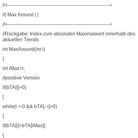
//+------------------------------------------------------------------+
//| Max Around | |
//+------------------------------------------------------------------+
//Rückgabe: Index zum absoluten Maximalwert innerhalb des
aktuellen Trends
int MaxAround(int i)
{
int iMax=i;
//positive Version
if(bTA[i]>0)
{
while(i > 0 && bTA[--i]>0)
{
if(bTA[i]>bTA[iMax])
{