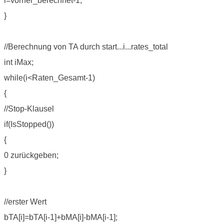
i=vorher_berechnet-1;
}
//Berechnung von TA durch start...i...rates_total
int iMax;
while(i<Raten_Gesamt-1)
{
//Stop-Klausel
if(IsStopped())
{
0 zurückgeben;
}
//erster Wert
bTA[i]=bTA[i-1]+bMA[i]-bMA[i-1];