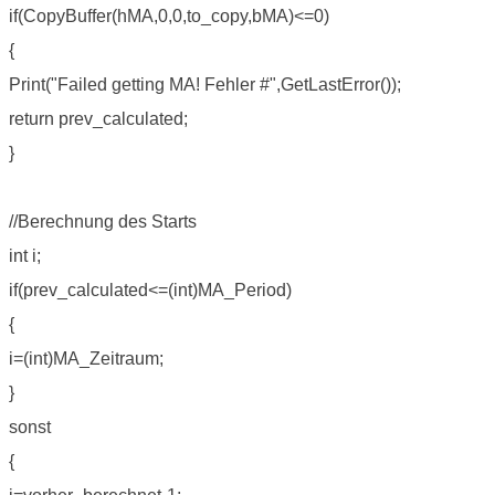
if(CopyBuffer(hMA,0,0,to_copy,bMA)<=0)
{
Print("Failed getting MA! Fehler #",GetLastError());
return prev_calculated;
}
//Berechnung des Starts
int i;
if(prev_calculated<=(int)MA_Period)
{
i=(int)MA_Zeitraum;
}
sonst
{