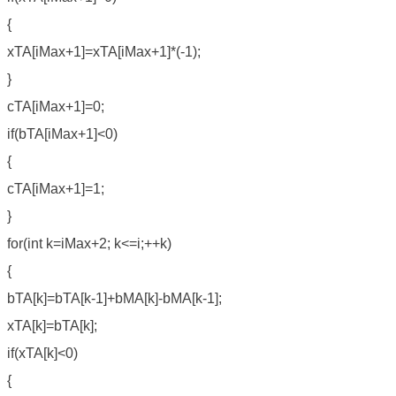
{
xTA[iMax+1]=xTA[iMax+1]*(-1);
}
cTA[iMax+1]=0;
if(bTA[iMax+1]<0)
{
cTA[iMax+1]=1;
}
for(int k=iMax+2; k<=i;++k)
{
bTA[k]=bTA[k-1]+bMA[k]-bMA[k-1];
xTA[k]=bTA[k];
if(xTA[k]<0)
{