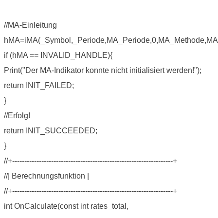
//MA-Einleitung
hMA=iMA(_Symbol,_Periode,MA_Periode,0,MA_Methode,MA_
if (hMA == INVALID_HANDLE){
Print("Der MA-Indikator konnte nicht initialisiert werden!");
return INIT_FAILED;
}
//Erfolg!
return INIT_SUCCEEDED;
}
//+------------------------------------------------------------------+
//| Berechnungsfunktion |
//+------------------------------------------------------------------+
int OnCalculate(const int rates_total,