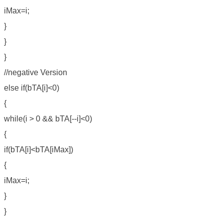
iMax=i;
}
}
}
//negative Version
else if(bTA[i]<0)
{
while(i > 0 && bTA[--i]<0)
{
if(bTA[i]<bTA[iMax])
{
iMax=i;
}
}