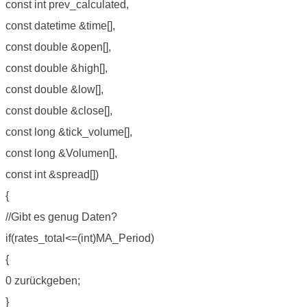
const int prev_calculated,
const datetime &time[],
const double &open[],
const double &high[],
const double &low[],
const double &close[],
const long &tick_volume[],
const long &Volumen[],
const int &spread[])
{
//Gibt es genug Daten?
if(rates_total<=(int)MA_Period)
{
0 zurückgeben;
}