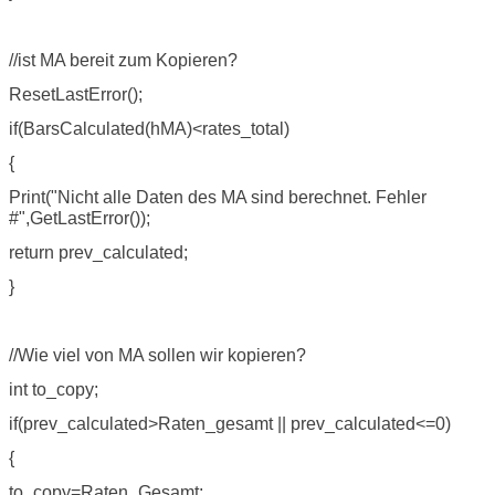
//ist MA bereit zum Kopieren?
ResetLastError();
if(BarsCalculated(hMA)<rates_total)
{
Print("Nicht alle Daten des MA sind berechnet. Fehler
#",GetLastError());
return prev_calculated;
}
//Wie viel von MA sollen wir kopieren?
int to_copy;
if(prev_calculated>Raten_gesamt || prev_calculated<=0)
{
to_copy=Raten_Gesamt;