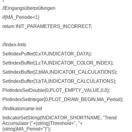
//Eingangsüberprüfungen
if(MA_Periode<1)
return INIT_PARAMETERS_INCORRECT;
//Index-Inits
SetIndexPuffer(0,xTA,INDICATOR_DATA);
SetIndexBuffer(1,cTA,INDICATOR_COLOR_INDEX);
SetIndexBuffer(2,bMA,INDICATOR_CALCULATIONS);
SetIndexBuffer(3,bTA,INDICATOR_CALCULATIONS);
PlotIndexSetDouble(0,PLOT_EMPTY_VALUE,0.0);
PlotIndexSetInteger(0,PLOT_DRAW_BEGIN,MA_Period);
//Indikatorname init
IndicatorSetString(INDICATOR_SHORTNAME, "Trend
Accumulator ("+(string)Threshold+", "+
(string)MA_Period+")");