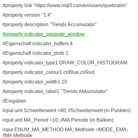
#property link "https://www.mql5.com/en/users/quebralim"
#property version "1.4"
#property description "Trends Accumulator"
#property indicator_separate_window
#Eigenschaft indicator_buffers 4
#Eigenschaft indicator_plots 1
#property indicator_type1 DRAW_COLOR_HISTOGRAM
#property indicator_colour1 clrBlue,clrRed
#property indicator_width1 10
#property indicator_label1 "Trends Akkumulator"
//Eingaben
input uint Schwellenwert =40; //Schwellenwert (in Punkten)
input uint MA_Period =10; //MA Periode (in Balken)
input ENUM_MA_METHOD MA_Methode =MODE_EMA;
//MA Methode