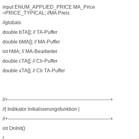
input ENUM_APPLIED_PRICE MA_Price
=PRICE_TYPICAL; //MA Preis
//globals
double bTA[]; // TA-Puffer
double bMA[]; // MA-Puffer
int hMA; // MA-Bearbeiter
double cTA[]; // Clr-Puffer
double xTA[]; // Clr TA-Puffer
//+------------------------------------------------------------------+
//| Indikator Initialisierungsfunktion |
//+------------------------------------------------------------------+
int OnInit()
{