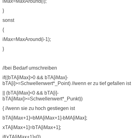
iMax=MaxAround(i);
}
sonst
{
iMax=MaxAround(i-1);
}
//bei Bedarf umschreiben
if((bTA[iMax]>0 && bTA[iMax]-
bTA[i]>=Schwellenwert*_Point) //wenn er zu tief gefallen ist
|| (bTA[iMax]<0 && bTA[i]-
bTA[iMax]>=Schwellenwert*_Punkt))
{ //wenn sie zu hoch gestiegen ist
bTA[iMax+1]=bMA[iMax+1]-bMA[iMax];
xTA[iMax+1]=bTA[iMax+1];
if(xTA[iMax+1]<0)