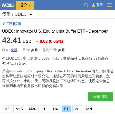
报价
登录
货币 / UDEC
回到股票
UDEC: Innovator U.S. Equity Ultra Buffer ETF - December
42.41
USD
0.02
(
0.05%
)
版块:
金融
基础:
美元
盈利货币:
美元
今日UDEC汇率已更改
-0.05%
。当日，交易品种以低点42.39和高点
42.47进行交易。
关注Innovator U.S. Equity Ultra Buffer ETF - December动态。实时报
价将帮助您快速应对市场变化。通过在不同的时间周期之间切换，您
可以按分钟、小时、天、周和月监控汇率趋势和动态。使用这些信息
来预测市场变化并做出明智的交易决策。
全屏图表
M5
M15
M30
H1
H4
D1
W1
MN