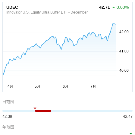
UDEC
42.71
0.00%
Innovator U.S. Equity Ultra Buffer ETF - December
日范围
42.39
42.47
年范围