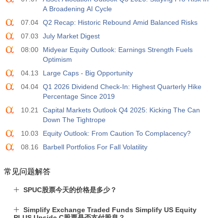
A Broadening AI Cycle
07.04
Q2 Recap: Historic Rebound Amid Balanced Risks
07.03
July Market Digest
08:00
Midyear Equity Outlook: Earnings Strength Fuels
Optimism
04.13
Large Caps - Big Opportunity
04.04
Q1 2026 Dividend Check-In: Highest Quarterly Hike
Percentage Since 2019
10.21
Capital Markets Outlook Q4 2025: Kicking The Can
Down The Tightrope
10.03
Equity Outlook: From Caution To Complacency?
08.16
Barbell Portfolios For Fall Volatility
常见问题解答
SPUC股票今天的价格是多少？
Simplify Exchange Traded Funds Simplify US Equity
PLUS Upside C股票是否支付股息？