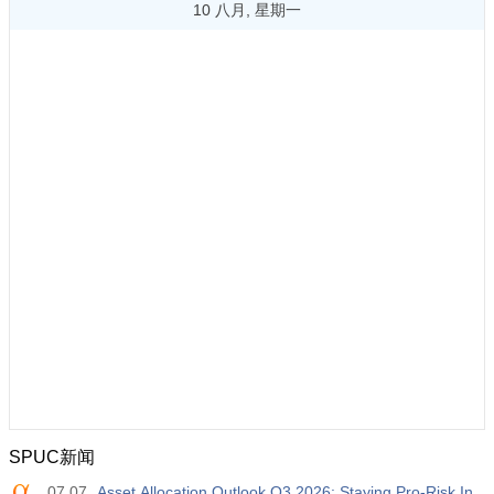
10 八月, 星期一
SPUC新闻
07.07
Asset Allocation Outlook Q3 2026: Staying Pro-Risk In