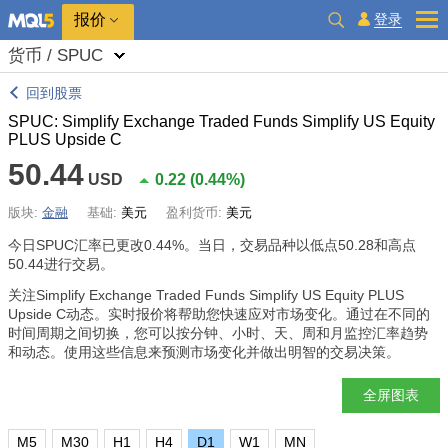
报价
登录
货币 / SPUC
回到股票
SPUC: Simplify Exchange Traded Funds Simplify US Equity
PLUS Upside C
50.44
USD
0.22
(
0.44%
)
版块:
金融
基础:
美元
盈利货币:
美元
今日SPUC汇率已更改
0.44%
。当日，交易品种以低点50.28和高点
50.44进行交易。
关注Simplify Exchange Traded Funds Simplify US Equity PLUS
Upside C动态。实时报价将帮助您快速应对市场变化。通过在不同的
时间周期之间切换，您可以按分钟、小时、天、周和月监控汇率趋势
和动态。使用这些信息来预测市场变化并做出明智的交易决策。
全屏图表
M5
M30
H1
H4
D1
W1
MN