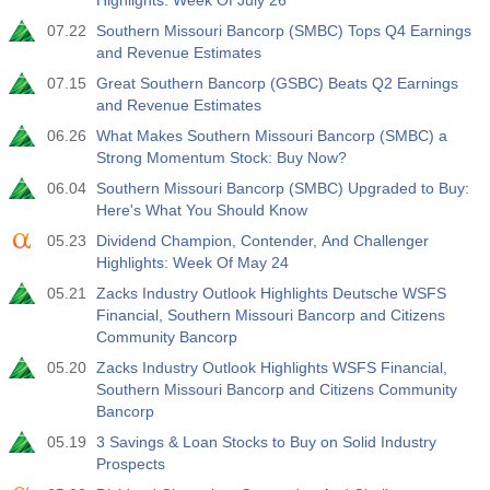
Highlights: Week Of July 26
3.2%
3.5%
3.5%
07.22
Southern Missouri Bancorp (SMBC) Tops Q4 Earnings
and Revenue Estimates
12:30
私人非农就业人口
实际值
预测值
前值
07.15
Great Southern Bancorp (GSBC) Beats Q2 Earnings
USD
30 K
40 K
30 K
and Revenue Estimates
06.26
What Makes Southern Missouri Bancorp (SMBC) a
12:30
U6 失业率
Strong Momentum Stock: Buy Now?
实际值
预测值
前值
06.04
Southern Missouri Bancorp (SMBC) Upgraded to Buy:
USD
7.9%
7.9%
7.9%
Here's What You Should Know
05.23
Dividend Champion, Contender, And Challenger
17:00
贝克休斯美国石油钻井平台
Highlights: Week Of May 24
实际值
预测值
前值
05.21
Zacks Industry Outlook Highlights Deutsche WSFS
USD
454
451
Financial, Southern Missouri Bancorp and Citizens
Community Bancorp
17:00
贝克休斯美国钻机总数
05.20
Zacks Industry Outlook Highlights WSFS Financial,
实际值
预测值
前值
Southern Missouri Bancorp and Citizens Community
USD
588
588
Bancorp
05.19
3 Savings & Loan Stocks to Buy on Solid Industry
19:00
美联储消费信贷月率 m/m
Prospects
实际值
预测值
前值