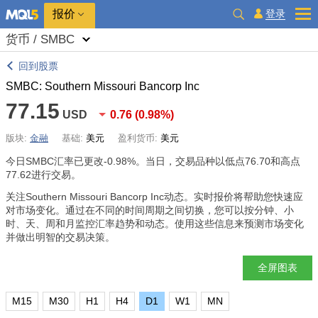
报价
登录
货币 / SMBC
回到股票
SMBC: Southern Missouri Bancorp Inc
77.15
USD
0.76
(
0.98%
)
版块:
金融
基础:
美元
盈利货币:
美元
今日SMBC汇率已更改
-0.98%
。当日，交易品种以低点76.70和高点
77.62进行交易。
关注Southern Missouri Bancorp Inc动态。实时报价将帮助您快速应
对市场变化。通过在不同的时间周期之间切换，您可以按分钟、小
时、天、周和月监控汇率趋势和动态。使用这些信息来预测市场变化
并做出明智的交易决策。
全屏图表
M15
M30
H1
H4
D1
W1
MN