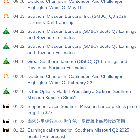
05.08
Dividend Champion, Contender, And Challenger
USD
$​14.17 B
$​11.44 B
$​-1.08 B
Highlights: Week Of May 10
04.23
Southern Missouri Bancorp, Inc. (SMBC) Q3 2026
19:30
美国商品期货委员会(CFTC)黄金非商业净持仓
Earnings Call Transcript
实际值
预测值
前值
04.22
Southern Missouri Bancorp (SMBC) Beats Q3 Earnings
USD
197.6 K
182.1 K
and Revenue Estimates
04.22
Southern Missouri Bancorp (SMBC) Beats Q3 Earnings
19:30
美国商品期货委员会(CFTC)原油非商业净持仓
and Revenue Estimates
实际值
预测值
前值
USD
04.16
Great Southern Bancorp (GSBC) Q1 Earnings and
112.4 K
120.1 K
Revenues Surpass Estimates
02.20
Dividend Champion, Contender, And Challenger
19:30
美国商品期货委员会(CFTC)黄金非商业净持仓
Highlights: Week Of February 22
实际值
预测值
前值
USD
02.18
Is the Options Market Predicting a Spike in Southern
-27.3 K
-17.2 K
Missouri Bancorp Stock?
01.23
Stephens raises Southern Missouri Bancorp stock price
19:30
美国商品期货委员会(CFTC)纳斯达克100非商业净持仓
target to $73
实际值
预测值
前值
USD
01.22
南密苏里银行2025财年第二季度超出每股收益预期
-14.6 K
4.9 K
01.22
Earnings call transcript: Southern Missouri Q2 2025
beats EPS forecast