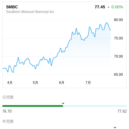
SMBC
77.45
0.00%
Southern Missouri Bancorp Inc
日范围
76.70
77.62
年范围