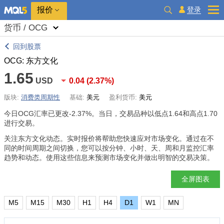
报价
登录
货币 / OCG
回到股票
OCG: 东方文化
1.65
USD
0.04
(
2.37%
)
版块:
消费类周期性
基础:
美元
盈利货币:
美元
今日OCG汇率已更改
-2.37%
。当日，交易品种以低点1.64和高点1.70
进行交易。
关注东方文化动态。实时报价将帮助您快速应对市场变化。通过在不
同的时间周期之间切换，您可以按分钟、小时、天、周和月监控汇率
趋势和动态。使用这些信息来预测市场变化并做出明智的交易决策。
全屏图表
M5
M15
M30
H1
H4
D1
W1
MN