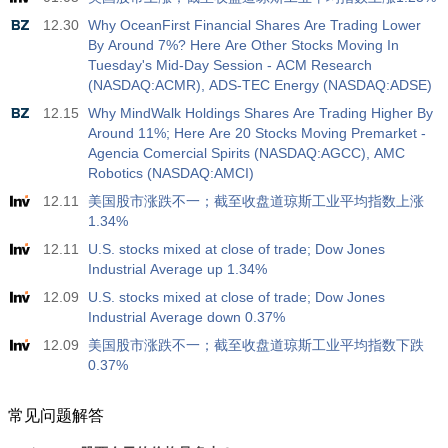
12.30
Why OceanFirst Financial Shares Are Trading Lower
By Around 7%? Here Are Other Stocks Moving In
Tuesday's Mid-Day Session - ACM Research
(NASDAQ:ACMR), ADS-TEC Energy (NASDAQ:ADSE)
12.15
Why MindWalk Holdings Shares Are Trading Higher By
Around 11%; Here Are 20 Stocks Moving Premarket -
Agencia Comercial Spirits (NASDAQ:AGCC), AMC
Robotics (NASDAQ:AMCI)
12.11
美国股市涨跌不一；截至收盘道琼斯工业平均指数上涨
1.34%
12.11
U.S. stocks mixed at close of trade; Dow Jones
Industrial Average up 1.34%
12.09
U.S. stocks mixed at close of trade; Dow Jones
Industrial Average down 0.37%
12.09
美国股市涨跌不一；截至收盘道琼斯工业平均指数下跌
0.37%
常见问题解答