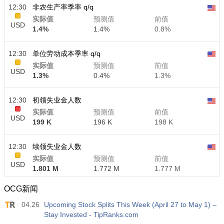
12:30
非农生产率季率 q/q
实际值
预测值
前值
USD
1.4%
1.4%
0.8%
12:30
单位劳动成本季率 q/q
实际值
预测值
前值
USD
1.3%
0.4%
1.3%
12:30
初领失业金人数
实际值
预测值
前值
USD
199 K
196 K
198 K
12:30
续领失业金人数
实际值
预测值
前值
USD
1.801 M
1.772 M
1.777 M
OCG新闻
04.26
Upcoming Stock Splits This Week (April 27 to May 1) –
Stay Invested - TipRanks.com