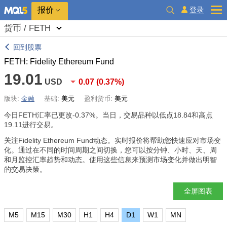
报价
登录
货币 / FETH
回到股票
FETH: Fidelity Ethereum Fund
19.01
USD
0.07
(
0.37%
)
版块:
金融
基础:
美元
盈利货币:
美元
今日FETH汇率已更改
-0.37%
。当日，交易品种以低点18.84和高点
19.11进行交易。
关注Fidelity Ethereum Fund动态。实时报价将帮助您快速应对市场变
化。通过在不同的时间周期之间切换，您可以按分钟、小时、天、周
和月监控汇率趋势和动态。使用这些信息来预测市场变化并做出明智
的交易决策。
全屏图表
M5
M15
M30
H1
H4
D1
W1
MN