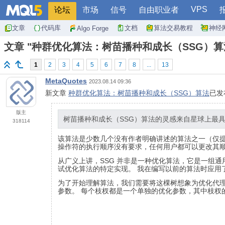
VPS
论坛
市场
信号
自由职业者
文章
代码库
文档
算法交易教程
神经
Algo Forge
文章 "种群优化算法：树苗播种和成长（SSG）算
1
2
3
4
5
6
7
8
...
13
MetaQuotes
2023.08.14 09:36
新文章
种群优化算法：树苗播种和成长（SSG）算法
已发
版主
树苗播种和成长（SSG）算法的灵感来自星球上最
318114
该算法是少数几个没有作者明确讲述的算法之一（仅提
操作符的执行顺序没有要求，任何用户都可以更改其
从广义上讲，SSG 并非是一种优化算法，它是一组
试优化算法的特定实现。 我在编写以前的算法时应用了
为了开始理解算法，我们需要将这棵树想象为优化代理
参数。 每个枝杈都是一个单独的优化参数，其中枝杈