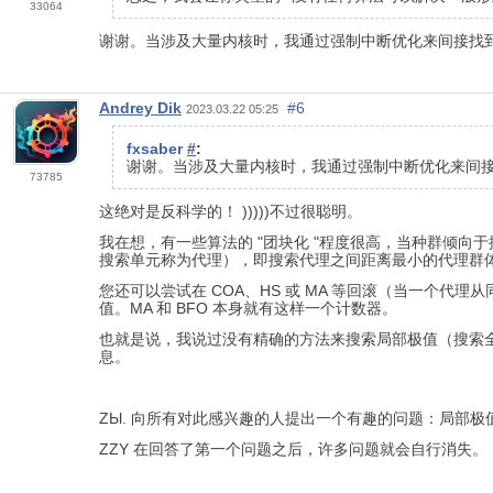
33064
谢谢。当涉及大量内核时，我通过强制中断优化来间接找到局部极
Andrey Dik
#6
2023.03.22 05:25
fxsaber
#
:
谢谢。当涉及大量内核时，我通过强制中断优化来间接找
73785
这绝对是反科学的！ )))))不过很聪明。
我在想，有一些算法的 "团块化 "程度很高，当种群倾向于
搜索单元称为代理），即搜索代理之间距离最小的代理群
您还可以尝试在 COA、HS 或 MA 等回滚（当一个
值。MA 和 BFO 本身就有这样一个计数器。
也就是说，我说过没有精确的方法来搜索局部极值（搜索全
息。
ZЫ. 向所有对此感兴趣的人提出一个有趣的问题：局部极
ZZY 在回答了第一个问题之后，许多问题就会自行消失。