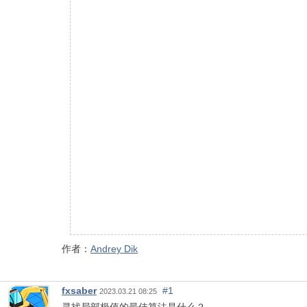
作者：
Andrey Dik
fxsaber
#1
2023.03.21 08:25