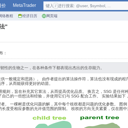
MetaTrader
报价
键入
/
进行搜索: @user, $symbol, ...
网络教程
经济日历
网页端
法"
布：
具韧性的生物之一，在各种条件下都表现出杰出的生存能力。
供一般规定和思路）。 由作者提出的算法操作符，算法也没有现成的程序
顺序，从而能获得更好的幼苗。
通用规则，旨在补充其它算法，从而提高优化品质。 换言之，SSG 是任
自己的一些想法和经验，并使用它们与 SSG 配合工作。 实验结果如下
者。 一棵树是优化问题的解，其中每个枝杈都是问题的优化参数。 图例 
的长度受相应参数的允许值范围的限制。 枝杈的方向无关紧要，仅在图