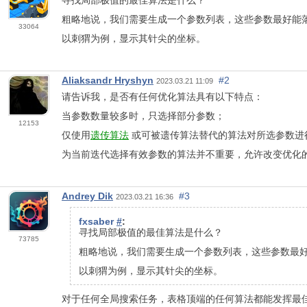
寻找局部极值的最佳算法是什么？
粗略地说，我们需要生成一个参数列表，这些参数最好能
33064
以刺猬为例，显示其针尖的坐标。
Aliaksandr Hryshyn
#2
2023.03.21 11:09
请告诉我，是否有任何优化算法具有以下特点：
当参数数量较多时，只选择部分参数；
12153
仅使用
遗传算法
或可被遗传算法替代的算法对所选参数进
为当前迭代选择有效参数的算法并不重要，允许改变优化
Andrey Dik
#3
2023.03.21 16:36
fxsaber
#
:
寻找局部极值的最佳算法是什么？
73785
粗略地说，我们需要生成一个参数列表，这些参数最
以刺猬为例，显示其针尖的坐标。
对于任何全局搜索任务，表格顶端的任何算法都能发挥最