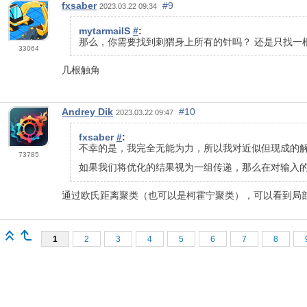
fxsaber
#9
2023.03.22 09:34
mytarmailS
#
:
那么，你需要找到刺猬身上所有的针吗？ 还是只找一
33064
几根触角
Andrey Dik
#10
2023.03.22 09:47
fxsaber
#
:
不幸的是，我完全无能为力，所以我对近似但现成的
73785
如果我们将优化的结果视为一组传递，那么在对输入的
通过欧氏距离聚类（也可以是柯霍宁聚类），可以看到局
1
2
3
4
5
6
7
8