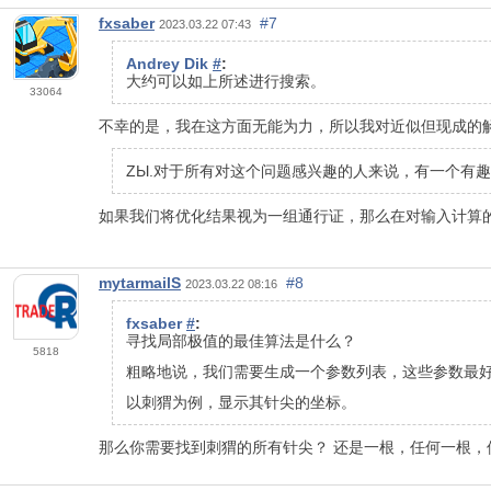
fxsaber
#7
2023.03.22 07:43
Andrey Dik
#
:
大约可以如上所述进行搜索。
33064
不幸的是，我在这方面无能为力，所以我对近似但现成的
ZЫ.对于所有对这个问题感兴趣的人来说，有一个有趣
如果我们将优化结果视为一组通行证，那么在对输入计算的
mytarmailS
#8
2023.03.22 08:16
fxsaber
#
:
寻找局部极值的最佳算法是什么？
5818
粗略地说，我们需要生成一个参数列表，这些参数最
以刺猬为例，显示其针尖的坐标。
那么你需要找到刺猬的所有针尖？ 还是一根，任何一根，