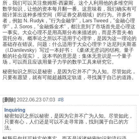
所，我们可以关注詹姆斯-西蒙斯。这个人利用他的多维空间
数学知识，让他的资本每月翻一番。这意味着，我们确实有可
能计算出这种多维空间（即证券交易领域）的行为。许多作
者，例如 N. Rudyk，"行为金融学"，Lars Tweed，"金融心理
学"，J. Soros，"
金融炼金术"，都注意到了市场首先是心理这
一事实。大众心理不是用高斯分布来描述的，而是齐普夫-帕
雷托分布。概率论之所以不适用于心理学，是因为这一理论的
基础存在错误。问题：什么适用于大众心理学？达尼列夫斯基
（I.Danilevsky）写过一本好书：《
集体无意识的结构
。量子
般的社会现实》。这本书的意思是：集体无意识是一个量子
场，可以而且应该用量子力学的数学工具来研究它。
秘密知识之所以是秘密，是因为它并不广为人知。尽管如此，
只要有愿望，就有可能超越既定轨道，寻找属于自己的道路。
[删除]
2022.06.23 07:03
#8
Inquiring
秘密知识之所以秘密，是因为它并不广为人知。尽管如此，
只要有心，人们还是可以不走寻常路，找到属于自己的方
法。
解释应包括可核实的事实，而不是诉诸秘密知识和流行语