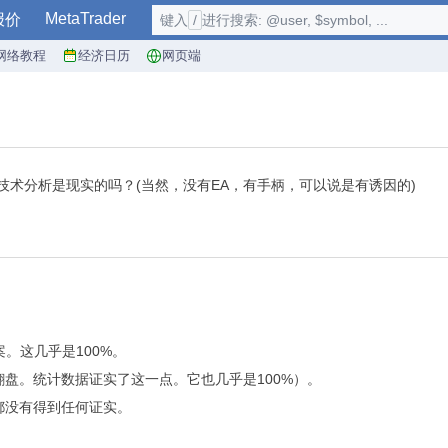
MetaTrader
报价
键入
/
进行搜索: @user, $symbol, ...
网络教程
经济日历
网页端
技术分析是现实的吗？(当然，没有EA，有手柄，可以说是有诱因的)
。这几乎是100%。
翻盘。统计数据证实了这一点。它也几乎是100%）。
都没有得到任何证实。