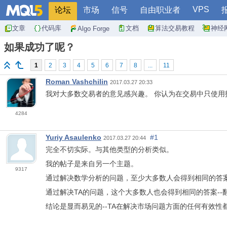
VPS
论坛
市场
信号
自由职业者
文章
代码库
文档
算法交易教程
神经
Algo Forge
如果成功了呢？
1
2
3
4
5
6
7
8
...
11
Roman Vashchilin
2017.03.27 20:33
我对大多数交易者的意见感兴趣。 你认为在交易中只使用
4284
Yuriy Asaulenko
#1
2017.03.27 20:44
完全不切实际。与其他类型的分析类似。
我的帖子是来自另一个主题。
9317
通过解决数学分析的问题，至少大多数人会得到相同的答案
通过解决TA的问题，这个大多数人也会得到相同的答案--
结论是显而易见的--TA在解决市场问题方面的任何有效性