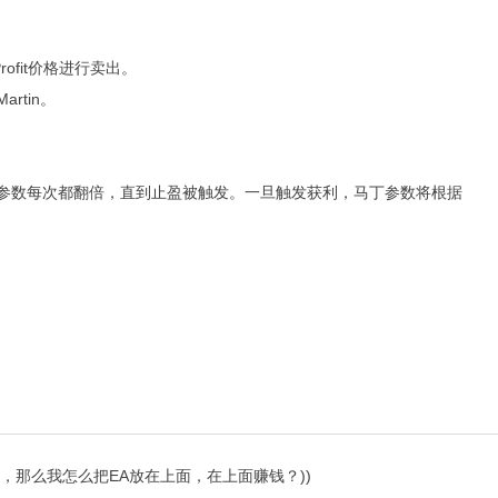
。
e Profit价格进行卖出。
rtin。
，马丁参数每次都翻倍，直到止盈被触发。一旦触发获利，马丁参数将根据
本），那么我怎么把EA放在上面，在上面赚钱？))