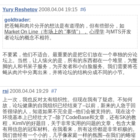
Yury Reshetov
2008.04.04 19:15
#6
goldtrader
:
把苍蝇和肉片分开的想法是有道理的，但有些部分，如
Market On Line（市场上的 "事情"），
心理学
与MTS开发
者论坛的概念不相符。
不要紧，他们不适合。最重要的是把它们放在一个单独的分论
坛上。当然，让人恼火的是，所有的东西都在一个堆里，为蹩
脚的人和书呆子服务，为开发者和小白脸服务。我们需要将苍
蝇从肉片中分离出来，并将论坛的结构分成不同的小节。
rsi
2008.04.04 19:29
#7
上一次，我也反对太有组织性。但现在我有了疑虑。不知何
故，论坛健康的自我组织已经结束了--以前，新来的人急于回
答很绿的人，知道如果不完全是--他们会被支持的。现在这个
环境基本上已经壮大了--除了CodeBase和文章，还有SK的教
程，KimIV的好题目，关于非常实用的问题的文章，包含大量
有用信息的冠军材料。在我看来，所有这些都是非常积极的。
我们曾经有一个小的，几乎像家庭一样的氛围--在我们的蜷缩