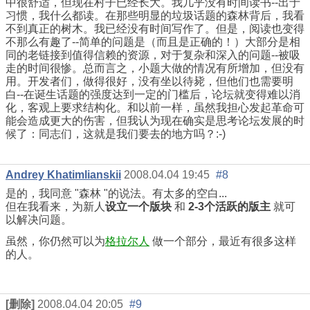
中很舒适，但现在村子已经长大。我几乎没有时间读书--出于
习惯，我什么都读。在那些明显的垃圾话题的森林背后，我看
不到真正的树木。我已经没有时间写作了。但是，阅读也变得
不那么有趣了--简单的问题是（而且是正确的！）大部分是相
同的老链接到值得信赖的资源，对于复杂和深入的问题--被吸
走的时间很惨。总而言之，小题大做的情况有所增加，但没有
用。开发者们，做得很好，没有坐以待毙，但他们也需要明
白--在诞生话题的强度达到一定的门槛后，论坛就变得难以消
化，客观上要求结构化。和以前一样，虽然我担心发起革命可
能会造成更大的伤害，但我认为现在确实是思考论坛发展的时
候了：同志们，这就是我们要去的地方吗？:-)
Andrey Khatimlianskii
2008.04.04 19:45
#8
是的，我同意 "森林 "的说法。有太多的空白...
但在我看来，为新人
设立一个版块
和
2-3个活跃的版主
就可
以解决问题。
虽然，你仍然可以为
格拉尔人
做一个部分，最近有很多这样
的人。
[删除]
2008.04.04 20:05
#9