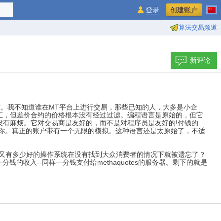
登录
创建账户
算法交易频道
新评论
难。我不知道谁在MT平台上进行交易，那些已知的人，大多是小企
汇，但差价合约的价格根本没有经过过滤。编程语言是原始的，但它
有麻烦。它对交易商是友好的，而不是对程序员是友好的!付钱的
你。真正的账户带有一个无限的模拟。这种语言还是太原始了，不适
..又有多少好的操作系统在没有找到大众消费者的情况下就被遗忘了？
的收入--同样一分钱支付给methaquotes的服务器。剩下的就是