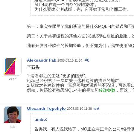
MT-4现在是一个自然的测试版本。
为什么要建立测试版，先让它开始正常和全面工作。
第一：事实在哪里？我们谈论的是什么MQL-4的错误和不
第二：关于类和编程的其他方面的知识存在明显的差距，
我有开发各种软件的长期经验，但不知为何，我在使用M
Aleksandr Pak
#8
2008.03.10 11:34
至
石头
1.请看邻近的主题 "更多的图形"。
2157
论坛已经积累了一层层关于这种边缘的描述的地层。
2.从你对各种软件的丰富经验和对课程的不恐惧，可以看
例如，你还没有熟悉MQL-4中的寻址和
传递参数
，而这，
Olexandr Topchylo
#9
2008.03.10 11:38
timbo
:
890
告诉我，有人说我错了，MQ正在与正常的公司/银行谈判