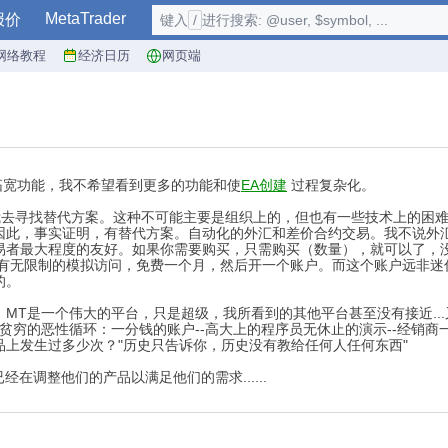
MetaTrader
报价
键入
/
进行搜索: @user, $symbol, ...
网络教程
经济日历
网页端
拓宽功能，我不希望看到更多的功能和使
EA创建
过程复杂化。
使我去寻找替代方案。这种不可能主要是组织上的，但也有一些技术上的困
因此，事实证明，有替代方案。自动化的外汇和差价合约交易。我不说外
易者最大程度的友好。如果你需要购买，只需购买（数量），就可以了，没
没有无限制的模拟访问，免费一个月，然后开一个账户。而这个账户远非迷
的。
里。MT是一个伟大的平台，只是超级，我所看到的其他平台甚至没有接近.
的恶性循环：一分钱的账户--高大上的程序员无休止的演示--经销商一分钱
上发生过多少次？"历史只告诉你，历史没有教给任何人任何东西"
在调整他们的产品以满足他们的需求......