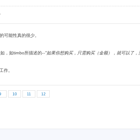
4。
务的可能性真的很少。
如timbo所描述的--
"如果你想购买，只需购买（金额），就可以了，
中工作。
9
10
11
12