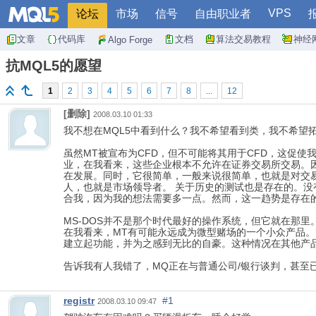
VPS
论坛
市场
信号
自由职业者
文章
代码库
文档
算法交易教程
神经
Algo Forge
抗MQL5的愿望
1
2
3
4
5
6
7
8
...
12
[删除]
2008.03.10 01:33
我不想在MQL5中看到什么？我不希望看到类，我不希望
虽然MT被宣布为CFD，但不可能将其用于CFD，这促
业，在我看来，这些企业根本不允许在证券交易所交易。
在发展。同时，它很简单，一般来说很简单，也就是对交
人，也就是市场领导者。 关于历史的测试也是存在的。
合我，因为我的想法需要多一点。然而，这一趋势是存在
MS-DOS并不是那个时代最好的操作系统，但它就在那
在我看来，MT有可能永远成为微型赌场的一个小众产品。贫穷
建立起功能，并为之感到无比的自豪。这种情况在其他产品
告诉我有人我错了，MQ正在与普通公司/银行谈判，甚至已经
registr
#1
2008.03.10 09:47