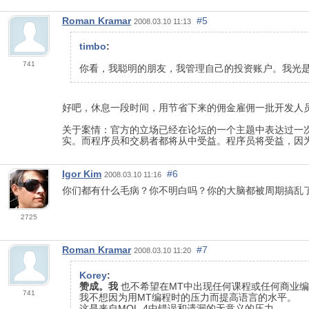
Roman Kramar
#5
2008.03.10 11:13
timbo
:
741
你看，我聪明的朋友，我管理自己的投资账户。我光
好吧，休息一段时间，用节省下来的佣金雇佣一批开发人
关于案情：官方的立场已经在论坛的一个主题中表达过一次
实。而程序员和交易者都将从中受益。程序员将受益，因
Igor Kim
#6
2008.03.10 11:16
你们都有什么毛病？你不明白吗？你的大脑都被周期搞乱了？ 
2725
Roman Kramar
#7
2008.03.10 11:20
Korey
:
赞成。我
也不希望在MT中出现任何课程或任何商业
741
我不想因为用MT编程时的压力而提高语言的水平。
这是来自MQL-4中错误和遗漏的无意义的压力。