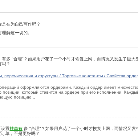
.你是在为自己写作吗？
何理解这一切的。
，有多 "合理"？如果用户花了一个小时才恢复上网，而情况又发生了巨
好吗？
, перечисления и структуры / Торговые константы / Свойства орде
 операций оформляются ордерами. Каждый ордер имеет множество
озиции, который ставится на ордере при его исполнении. Каждый
ующую позицию...
下设置
挂单有
多 "合理"？如果用户花了一个小时才恢复上网，而情况又
置订单，不是更好吗？