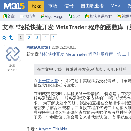
VPS
论坛
市场
信号
自由职业者
文章
代码库
文档
算法交易教程
神经
Algo Forge
文章 "轻松快捷开发 MetaTrader 程序的函数
1
2
3
4
5
MetaQuotes
2020.02.26 09:18
新文章
轻松快捷开发 MetaTrader 程序的函数库（第 
版主
在本文中，我们将继续开发交易请求，实现下挂单，
318114
在
上一篇文章
中，我们起手实现延后交易请求，并创
情况实现创建延后请求。
在测试交易类时，我检测到一些缺陷。 特别是，在类
服务器端出错 — 服务器激活“不支持的订单到期类
求。 为了解决这个问题，我必须直接在交易请求中指
这需要了解品种规格，并直接在程序代码中手动输入准确数
理程序中自动选择正确的参数值来初始化所有品种的交
了另一个参数值，则会用它来替代默认值。 如果该值
作者：
Artyom Trishkin