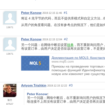
Реter Konow
#1
2019.12.15 11:46
将近 4 兆字节的代码，而且不提供库模式和自定义方法..
从用户的角度看问题。在没有参考点的情况下，他们是如
13671
Реter Konow
#2
2019.12.15 12:04
另一个问题：在网络中断后设置
挂单
，而不重新询问用户
有设置订单，由用户决定是否应该再次设置订单，不是更
13671
Документация по MQL5: Константы
www.mql5.com
Приказы на проведение торговых
помощью функций Идентификатор п
новую или изменяет уже существ
Artyom Trishkin
#3
2019.12.15 12:22
Реter Konow
:
另一个问题：网络中断后，在不重新询问用户的情况
版主
络连接不上而没有设置订单，由用户决定是否再次设
87527