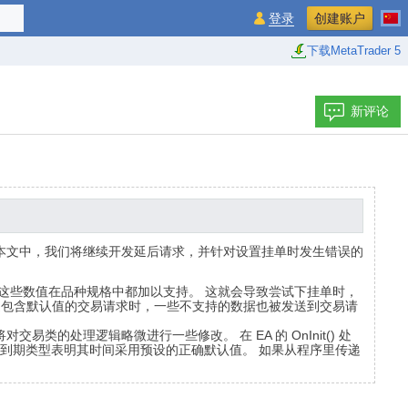
登录
创建账户
下载MetaTrader 5
新评论
本文中，我们将继续开发延后请求，并针对设置挂单时发生错误的
这些数值在品种规格中都加以支持。 这就会导致尝试下挂单时，
发送包含默认值的交易请求时，一些不支持的数据也被发送到交易请
处理逻辑略微进行一些修改。 在 EA 的 OnInit() 处
且到期类型表明其时间采用预设的正确默认值。 如果从程序里传递