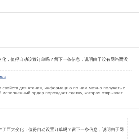
大变化，值得自动设置订单吗？留下一条信息，说明由于没有网络而没
ров
 свойств для чтения, информацию по ним можно получать с
 исполненный ордер порождает сделку, которая открывает
发生了巨大变化，值得自动设置订单吗？留下一条信息，说明由于网