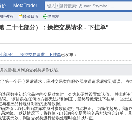
MetaTrader
报价
键入
/
进行搜索: @user, $symbol, ...
网络教程
经济日历
网页端
库（第 二十七部分）：操控交易请求 - 下挂单"
二十七部分）：操控交易请求 - 下挂单
已发布：
并剔除检测到的交易类操作缺陷。
建了第一个开仓延后请求，应对交易类向服务器发送请求后收到错误。 在
构造函数中初始化品种的交易对象时，会为其硬性设置默认值。 并非所有
型“错误。 该错误在任何地方都无法得到纠正，最终导致无法下挂单。 当
定与相应品种规格对应的正确数据。
值，取代由函数库本身对参数值进行自动校正。 为简化起见，我们将对交易类的
易对象。 默认情况下，将数值 -1 传递给交易类的交易方法填充订单，
被证实无效，则当交易类进行错误处理时会加以纠正。