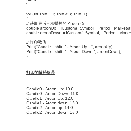
}
for (int shift = 0; shift < 3; shift++)
{
// 获取最后三根蜡烛的 Aroon 值
double aroonUp = iCustom(_Symbol, _Period, "Market\aro
double aroonDown = iCustom(_Symbol, _Period, "Market\
// 打印数值
Print("Candle", shift, " - Aroon Up：", aroonUp);
Print("Candle", shift, " - Aroon Down:", aroonDown);
}
打印的值始终是
Candle0 - Aroon Up: 10.0
Candle0 - Aroon Down: 11.0
Candle1 - Aroon Up: 12.0
Candle1 - Aroon down: 13.0
Candle2 - Aroon up: 14.0
Candle2 - Aroon down: 15.0