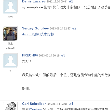
Denis Lazarev
#1
2012.12.10 00:44
与 simaphore 指标+熊市动力非常相似，只是增加了趋
3505
Sergey Golubev
#2
2013.08.24 12:57
Aroon 指标 技术指标
版主
141105
FRECH84
#3
2023.02.14 20:19
您好！
5
我只能查询牛熊的最后一个值，还是也能查询牛熊的倒数
谢谢。
Carl Schreiber
#4
2023.02.14 23:01
请看
iCustom
的示例，了解如何调用外部指标并获取其值