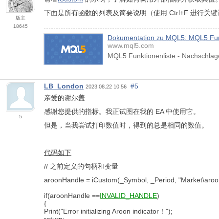
下面是所有函数的列表及简要说明（使用 Ctrl+F 进行关
版主
18645
Dokumentation zu MQL5: MQL5 Funk
www.mql5.com
MQL5 Funktionenliste - Nachschlag
LB_London
#5
2023.08.22 10:56
亲爱的谢尔盖
感谢您提供的指标。我正试图在我的 EA 中使用它。
5
但是，当我尝试打印数值时，得到的总是相同的数值。
代码如下
// 之前定义的句柄和变量
aroonHandle = iCustom(_Symbol, _Period, "Market\a
if(aroonHandle ==
INVALID_HANDLE
)
{
Print("Error initializing Aroon indicator！");
return;