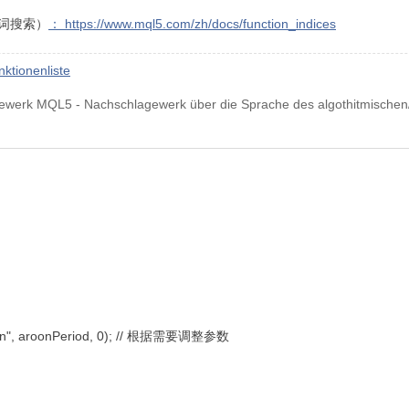
键词搜索）
： https://www.mql5.com/zh/docs/function_indices
tionenliste
ewerk MQL5 - Nachschlagewerk über die Sprache des algothitmischen
roon", aroonPeriod, 0); // 根据需要调整参数