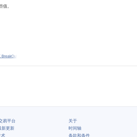
这些值。
K BreakOut
交易平台
关于
最新更新
时间轴
技术
条款和条件