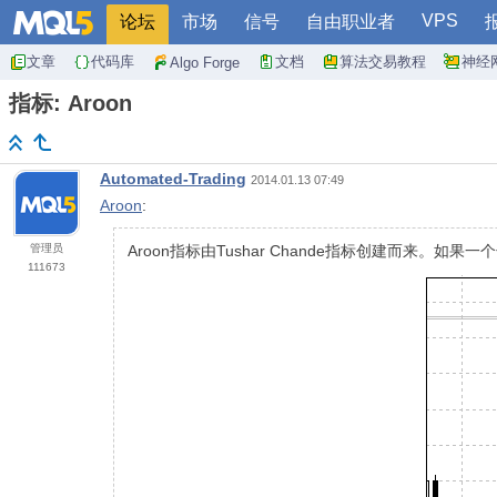
VPS
论坛
市场
信号
自由职业者
文章
代码库
文档
算法交易教程
神经
Algo Forge
指标: Aroon
Automated-Trading
2014.01.13 07:49
Aroon
:
管理员
Aroon指标由Tushar Chande指标创建而来
111673