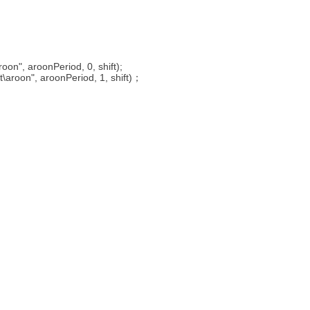
on", aroonPeriod, 0, shift);
aroon", aroonPeriod, 1, shift)；