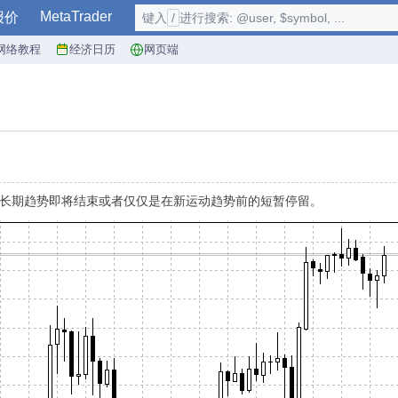
MetaTrader
报价
键入
/
进行搜索: @user, $symbol, ...
网络教程
经济日历
网页端
。如果一个长期趋势即将结束或者仅仅是在新运动趋势前的短暂停留。