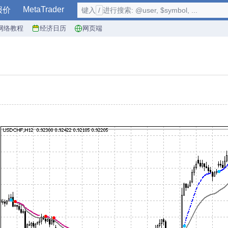
MetaTrader
报价
键入
/
进行搜索: @user, $symbol, ...
网络教程
经济日历
网页端