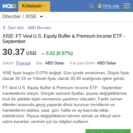
Kotasyon
Giriş yap
Dövizler / XISE
Geri dön - ABD Borsası
XISE: FT Vest U.S. Equity Buffer & Premium Income ETF -
September
30.37
USD
0.02
(
0.07%
)
Sektör:
Finansal
Baz:
ABD Doları
Kar para birimi:
ABD Doları
XISE fiyatı bugün
0.07%
değişti. Gün içinde enstrüman, Düşük fiyatı
olarak 30.33 ve Yüksek fiyatı olarak 30.40 aralığında işlem gördü.
FT Vest U.S. Equity Buffer & Premium Income ETF - September
hareketlerini izleyin. Gerçek zamanlı fiyatlar, piyasa değişikliklerine
hızlı bir şekilde tepki vermenize yardımcı olacaktır. Farklı zaman
dilimleri arasında geçiş yaparak döviz kurunun trendlerini ve
hareketlerini dakika, saat, gün, hafta ve ay bazında takip
edebilirsiniz. Piyasa değişikliklerini tahmin etmek ve bilinçli alım-
satım kararları vermek için bu bilgileri kullanın.