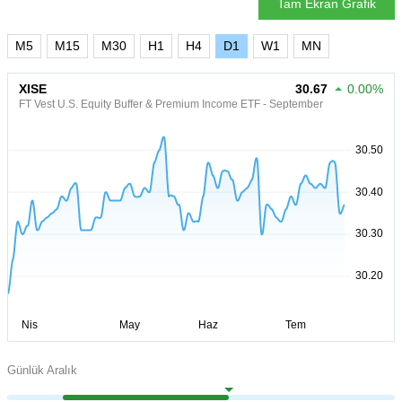
Tam Ekran Grafik
M5
M15
M30
H1
H4
D1
W1
MN
XISE
30.67
0.00%
FT Vest U.S. Equity Buffer & Premium Income ETF - September
Günlük Aralık