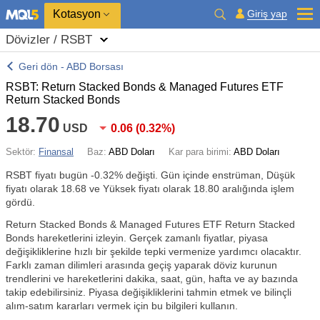
Kotasyon
Giriş yap
Dövizler / RSBT
Geri dön - ABD Borsası
RSBT: Return Stacked Bonds & Managed Futures ETF
Return Stacked Bonds
18.70
USD
0.06
(
0.32%
)
Sektör:
Finansal
Baz:
ABD Doları
Kar para birimi:
ABD Doları
RSBT fiyatı bugün
-0.32%
değişti. Gün içinde enstrüman, Düşük
fiyatı olarak 18.68 ve Yüksek fiyatı olarak 18.80 aralığında işlem
gördü.
Return Stacked Bonds & Managed Futures ETF Return Stacked
Bonds hareketlerini izleyin. Gerçek zamanlı fiyatlar, piyasa
değişikliklerine hızlı bir şekilde tepki vermenize yardımcı olacaktır.
Farklı zaman dilimleri arasında geçiş yaparak döviz kurunun
trendlerini ve hareketlerini dakika, saat, gün, hafta ve ay bazında
takip edebilirsiniz. Piyasa değişikliklerini tahmin etmek ve bilinçli
alım-satım kararları vermek için bu bilgileri kullanın.