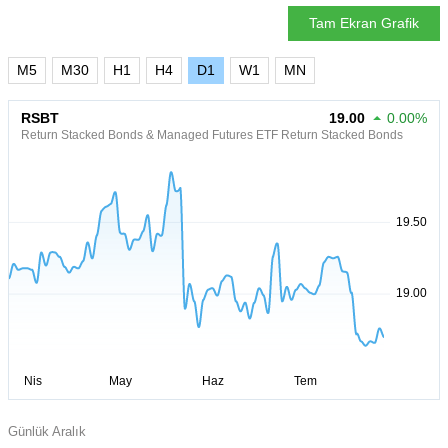
Tam Ekran Grafik
M5
M30
H1
H4
D1
W1
MN
RSBT
19.00
0.00%
Return Stacked Bonds & Managed Futures ETF Return Stacked Bonds
Günlük Aralık