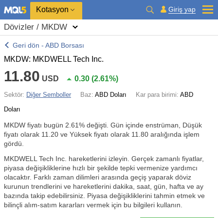
Kotasyon
Giriş yap
Dövizler / MKDW
Geri dön - ABD Borsası
MKDW: MKDWELL Tech Inc.
11.80
USD
0.30
(
2.61%
)
Sektör:
Diğer Semboller
Baz:
ABD Doları
Kar para birimi:
ABD
Doları
MKDW fiyatı bugün
2.61%
değişti. Gün içinde enstrüman, Düşük
fiyatı olarak 11.20 ve Yüksek fiyatı olarak 11.80 aralığında işlem
gördü.
MKDWELL Tech Inc. hareketlerini izleyin. Gerçek zamanlı fiyatlar,
piyasa değişikliklerine hızlı bir şekilde tepki vermenize yardımcı
olacaktır. Farklı zaman dilimleri arasında geçiş yaparak döviz
kurunun trendlerini ve hareketlerini dakika, saat, gün, hafta ve ay
bazında takip edebilirsiniz. Piyasa değişikliklerini tahmin etmek ve
bilinçli alım-satım kararları vermek için bu bilgileri kullanın.