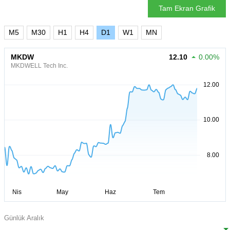
Tam Ekran Grafik
M5
M30
H1
H4
D1
W1
MN
MKDW
12.10
0.00%
MKDWELL Tech Inc.
Günlük Aralık