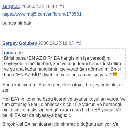
serpfra1
2006.02.22 18:48
#1
https://www.mql5.com/en/forum/173581
buraya bir bak
Sergey Golubev
2006.02.22 19:23
#2
giraia_br:
Birisi bana *EN AZ BİR* EA hangisinin işe yaradığını
söyleyebilir mi? firebird, zarf ve diğerlerini henüz test ettim
ve şu ana kadar hangisinin işe yaradığını görmedim. Birisi
bana *EN AZ BİR* diyebilir mi ve ne zaman işe yarar?
Sana katılıyorum: Bazen gerçekten ilginç bir şey bulmak çok
zor.
Her EA'nın kendine özgü ticaret ve ayarlar koşulları vardır. Ve
tüm çiftler için karlı olabilecek hiçbir EA yoktur. Ve herhangi
bir kesinti olmaksızın her gün karlı olan hiçbir EA yoktur. Ve
belirli EA kar da piyasaya bağlıdır.
Birçok kişi EA'nın ticaret için bir araç olduğunu anlıyor. Ve