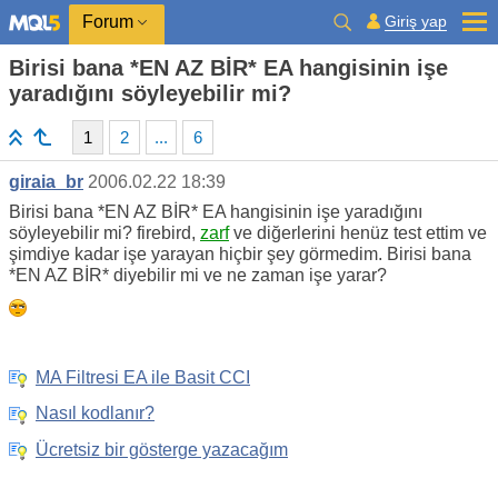
Giriş yap
Forum
Birisi bana *EN AZ BİR* EA hangisinin işe
yaradığını söyleyebilir mi?
1
2
...
6
giraia_br
2006.02.22 18:39
Birisi bana *EN AZ BİR* EA hangisinin işe yaradığını
söyleyebilir mi? firebird,
zarf
ve diğerlerini henüz test ettim ve
şimdiye kadar işe yarayan hiçbir şey görmedim. Birisi bana
*EN AZ BİR* diyebilir mi ve ne zaman işe yarar?
MA Filtresi EA ile Basit CCI
Nasıl kodlanır?
Ücretsiz bir gösterge yazacağım