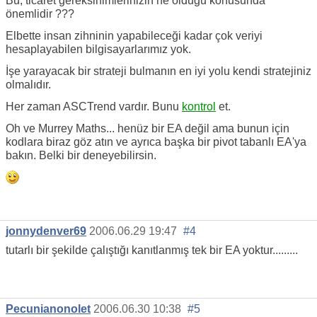
Bu, ticaret gereksinimlerinizin ne olduğu konusunda
önemlidir ???
Elbette insan zihninin yapabileceği kadar çok veriyi
hesaplayabilen bilgisayarlarımız yok.
İşe yarayacak bir strateji bulmanın en iyi yolu kendi stratejiniz
olmalıdır.
Her zaman ASCTrend vardır. Bunu
kontrol
et.
Oh ve Murrey Maths... henüz bir EA değil ama bunun için
kodlara biraz göz atın ve ayrıca başka bir pivot tabanlı EA'ya
bakın. Belki bir deneyebilirsin.
jonnydenver69
2006.06.29 19:47
#4
tutarlı bir şekilde çalıştığı kanıtlanmış tek bir EA yoktur.........
Pecunianonolet
2006.06.30 10:38
#5