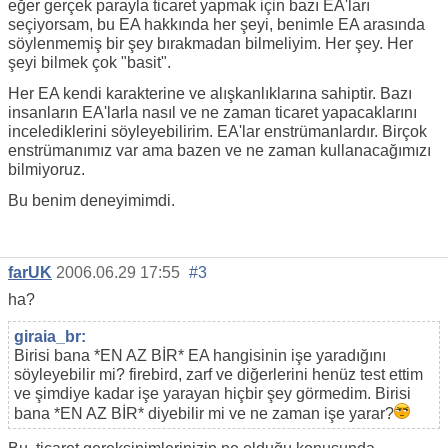
eğer gerçek parayla ticaret yapmak için bazı EA'ları
seçiyorsam, bu EA hakkında her şeyi, benimle EA arasında
söylenmemiş bir şey bırakmadan bilmeliyim. Her şey. Her
şeyi bilmek çok "basit".
Her EA kendi karakterine ve alışkanlıklarına sahiptir. Bazı
insanların EA'larla nasıl ve ne zaman ticaret yapacaklarını
incelediklerini söyleyebilirim. EA'lar enstrümanlardır. Birçok
enstrümanımız var ama bazen ve ne zaman kullanacağımızı
bilmiyoruz.
Bu benim deneyimimdi.
farUK
2006.06.29 17:55
#3
ha?
giraia_br:
Birisi bana *EN AZ BİR* EA hangisinin işe yaradığını
söyleyebilir mi? firebird, zarf ve diğerlerini henüz test ettim
ve şimdiye kadar işe yarayan hiçbir şey görmedim. Birisi
bana *EN AZ BİR* diyebilir mi ve ne zaman işe yarar?