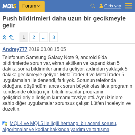
Giriş yap
Forum
Push bildirimleri daha uzun bir gecikmeyle
gelir
1
2
...
8
Andrey777
2019.03.08 15:05
Telefonum Samsung Galaxy Note 9, android 9'da
bildirimlerde sorun var, ekran aktifken ve kapandıktan 5
dakika sonra bildirimler anında geliyor, ardından yaklaşık 5
dakika gecikmeyle geliyor. MetaTrader 4 ve MetaTrader 5
uygulamaları ile denendi, fark yok. Sorunun telefonda
olduğunu düşündüm, ancak sorun büyük olasılıkla programın
kendisinde olduğu için bilgili insanlar programın
geliştiricileriyle iletişim kurmamı tavsiye etti. Aynı izinlere
sahip diğer uygulamalar sorunsuz çalışır. Lütfen inceleyin ve
düzeltin.
MQL4 ve MQL5 ile ilgili herhangi bir acemi sorusu,
algoritmalar ve kodlar hakkında yardım ve tartışma