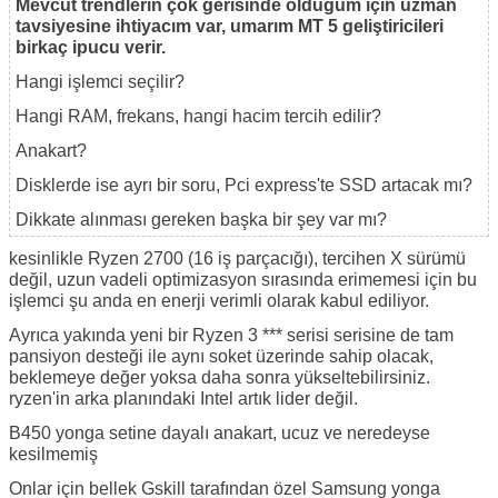
Mevcut trendlerin çok gerisinde olduğum için uzman
tavsiyesine ihtiyacım var, umarım MT 5 geliştiricileri
birkaç ipucu verir.
Hangi işlemci seçilir?
Hangi RAM, frekans, hangi hacim tercih edilir?
Anakart?
Disklerde ise ayrı bir soru, Pci express'te SSD artacak mı?
Dikkate alınması gereken başka bir şey var mı?
kesinlikle Ryzen 2700 (16 iş parçacığı), tercihen X sürümü
değil, uzun vadeli optimizasyon sırasında erimemesi için bu
işlemci şu anda en enerji verimli olarak kabul ediliyor.
Ayrıca yakında yeni bir Ryzen 3 *** serisi serisine de tam
pansiyon desteği ile aynı soket üzerinde sahip olacak,
beklemeye değer yoksa daha sonra yükseltebilirsiniz.
ryzen'in arka planındaki Intel artık lider değil.
B450 yonga setine dayalı anakart, ucuz ve neredeyse
kesilmemiş
Onlar için bellek Gskill tarafından özel Samsung yonga