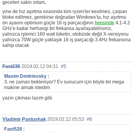
geceleri sakin ortam,
yine de hız aşırtma sırasında tüm ryzen'ler kesilmez, çarpan
bloke edilmez, gerekirse doğrudan Windows'ta, hız aşırtma
ön ayarını optimum güçle 16 iş parçacığının
hepsinde
4.1-4.2
GHz'e kadar herhangi bir frekansa ayarlayabilirsiniz,
yalnızca işlemci 160 watt tüketin, otobüste değil X-versiyonu
yalnızca 70W güçle yaklaşık 16 iş parçacığı 3.4Hz frekansına
sahip olacak
Fast235
2019.02.12 04:31
#5
Maxim Dmitrievsky
:
3. ne zaman bekleniyor? Ev sunucum için böyle bir mega
makine almak istedim
yazın çıkması lazım gibi
Vladimir Pastushak
2019.02.12 05:53
#6
Fast528
: