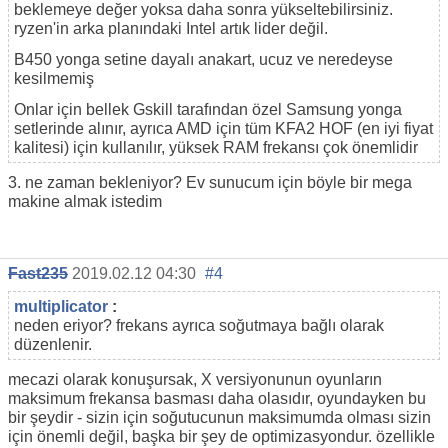
beklemeye değer yoksa daha sonra yükseltebilirsiniz.
ryzen'in arka planındaki Intel artık lider değil.
B450 yonga setine dayalı anakart, ucuz ve neredeyse
kesilmemiş
Onlar için bellek Gskill tarafından özel Samsung yonga
setlerinde alınır, ayrıca AMD için tüm KFA2 HOF (en iyi fiyat
kalitesi) için kullanılır, yüksek RAM frekansı çok önemlidir
3. ne zaman bekleniyor? Ev sunucum için böyle bir mega
makine almak istedim
Fast235
2019.02.12 04:30
#4
multiplicator
:
neden eriyor? frekans ayrıca soğutmaya bağlı olarak
düzenlenir.
mecazi olarak konuşursak, X versiyonunun oyunların
maksimum frekansa basması daha olasıdır, oyundayken bu
bir şeydir - sizin için soğutucunun maksimumda olması sizin
için önemli değil, başka bir şey de optimizasyondur. özellikle