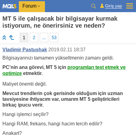
Giriş yap
Forum
MT 5 ile çalışacak bir bilgisayar kurmak
istiyorum, ne önerirsiniz ve neden?
1
2
...
53
Vladimir Pastushak
2019.02.11 18:37
Bilgisayarınızı tamamen yükseltmenin zamanı geldi.
PC'nin ana görevi, MT 5 için
programları test etmek ve
optimize
etmektir.
Maliyet önemli değil.
Mevcut trendlerin çok gerisinde olduğum için uzman
tavsiyesine ihtiyacım var, umarım MT 5 geliştiricileri
birkaç ipucu verir.
Hangi işlemci seçilir?
Hangi RAM, frekans, hangi hacim tercih edilir?
Anakart?