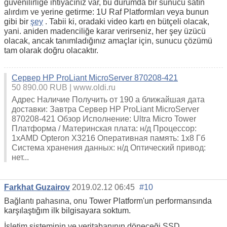
güvenilirliğe ihtiyacınız var, bu durumda bir sunucu satın
alırdım ve
yerine getirme: 1U Raf Platformları veya bunun
gibi bir
şey
. Tabii ki, oradaki video kartı en bütçeli olacak,
yani. aniden madenciliğe karar verirseniz, her şey üzücü
olacak, ancak tanımladığınız amaçlar için, sunucu çözümü
tam olarak doğru olacaktır.
Сервер HP ProLiant MicroServer 870208-421
50 890.00 RUB
www.oldi.ru
Адрес Наличие Получить от 190 a ближайшая дата
доставки: Завтра Сервер HP ProLiant MicroServer
870208-421 Обзор Исполнение: Ultra Micro Tower
Платформа / Материнская плата: н/д Процессор:
1xAMD Opteron X3216 Оперативная память: 1x8 Гб
Система хранения данных: н/д Оптический привод:
нет...
Farkhat Guzairov
2019.02.12 06:45
#10
Bağlantı pahasına, onu
Tower Platform'un performansında
karşılaştığım ilk bilgisayara soktum.
İşletim sisteminin ve veritabanının döneceği SSD