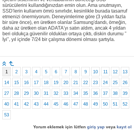
sürücülerini kullandığınızdan emin olun. Ama unutmayın,
SSD'lerin kullanım ömrü sınırlıdır, kesinlikle burada tasarruf
etmenizi önermiyorum. Deneyimlerime göre (3 yıldan fazla
bir süre önce), en üretken olanlar Samsung'dandı, örneğin,
daha az üretken olan ADATA'yı satın aldım, ancak 4 yıldan
beri oldukça güvenilir oldukları ortaya çıktı, diskin durumu "
İyi", yıl içinde 7/24 bir çalışma dönemi olması şartıyla.
1
2
3
4
5
6
7
8
9
10
11
12
13
14
15
16
17
18
19
20
21
22
23
24
25
26
27
28
29
30
31
32
33
34
35
36
37
38
39
40
41
42
43
44
45
46
47
48
49
50
51
52
53
Yorum eklemek için lütfen
giriş yap
veya
kayıt ol