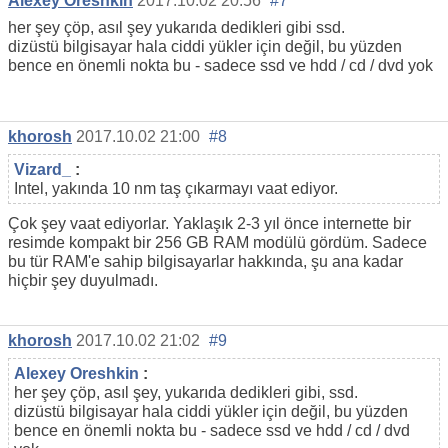
Alexey Oreshkin
2017.10.02 20:56
#7
her şey çöp, asıl şey yukarıda dedikleri gibi ssd.
dizüstü bilgisayar hala ciddi yükler için değil, bu yüzden
bence en önemli nokta bu - sadece ssd ve hdd / cd / dvd yok
khorosh
2017.10.02 21:00
#8
Vizard_
:
Intel, yakında 10 nm taş çıkarmayı vaat ediyor.
Çok şey vaat ediyorlar. Yaklaşık 2-3 yıl önce internette bir
resimde kompakt bir 256 GB RAM modülü gördüm. Sadece
bu tür RAM'e sahip bilgisayarlar hakkında, şu ana kadar
hiçbir şey duyulmadı.
khorosh
2017.10.02 21:02
#9
Alexey Oreshkin
:
her şey çöp, asıl şey, yukarıda dedikleri gibi, ssd.
dizüstü bilgisayar hala ciddi yükler için değil, bu yüzden
bence en önemli nokta bu - sadece ssd ve hdd / cd / dvd