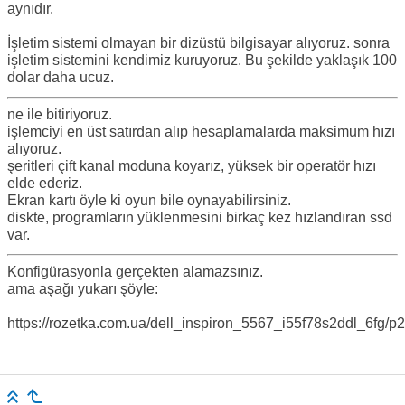
aynıdır.
İşletim sistemi olmayan bir dizüstü bilgisayar alıyoruz. sonra
işletim sistemini kendimiz kuruyoruz. Bu şekilde yaklaşık 100
dolar daha ucuz.
ne ile bitiriyoruz.
işlemciyi en üst satırdan alıp hesaplamalarda maksimum hızı
alıyoruz.
şeritleri çift kanal moduna koyarız, yüksek bir operatör hızı
elde ederiz.
Ekran kartı öyle ki oyun bile oynayabilirsiniz.
diskte, programların yüklenmesini birkaç kez hızlandıran ssd
var.
Konfigürasyonla gerçekten alamazsınız.
ama aşağı yukarı şöyle:
https://rozetka.com.ua/dell_inspiron_5567_i55f78s2ddl_6fg/p