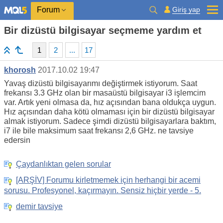
Giriş yap
Forum
Bir dizüstü bilgisayar seçmeme yardım et
1
2
...
17
khorosh
2017.10.02 19:47
Yavaş dizüstü bilgisayarımı değiştirmek istiyorum. Saat
frekansı 3.3 GHz olan bir masaüstü bilgisayar i3 işlemcim
var. Artık yeni olmasa da, hız açısından bana oldukça uygun.
Hız açısından daha kötü olmaması için bir dizüstü bilgisayar
almak istiyorum. Sadece şimdi dizüstü bilgisayarlara baktım,
i7 ile bile maksimum saat frekansı 2,6 GHz. ne tavsiye
edersin
Çaydanlıktan gelen sorular
[ARŞİV] Forumu kirletmemek için herhangi bir acemi
sorusu. Profesyonel, kaçırmayın. Sensiz hiçbir yerde - 5.
demir tavsiye