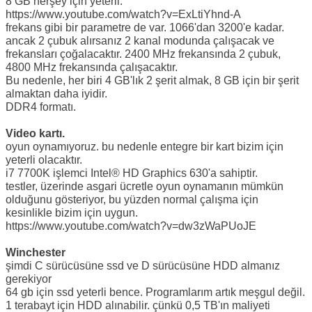
8 GB herşey için yeterli.
https://www.youtube.com/watch?v=ExLtiYhnd-A
frekans gibi bir parametre de var. 1066'dan 3200'e kadar.
ancak 2 çubuk alırsanız 2 kanal modunda çalışacak ve
frekansları çoğalacaktır. 2400 MHz frekansında 2 çubuk,
4800 MHz frekansında çalışacaktır.
Bu nedenle, her biri 4 GB'lık 2 şerit almak, 8 GB için bir şerit
almaktan daha iyidir.
DDR4 formatı.
Video kartı.
oyun oynamıyoruz. bu nedenle entegre bir kart bizim için
yeterli olacaktır.
i7 7700K işlemci Intel® HD Graphics 630'a sahiptir.
testler, üzerinde asgari ücretle oyun oynamanın mümkün
olduğunu gösteriyor, bu yüzden normal çalışma için
kesinlikle bizim için uygun.
https://www.youtube.com/watch?v=dw3zWaPUoJE
Winchester
şimdi C sürücüsüne ssd ve D sürücüsüne HDD almanız
gerekiyor
64 gb için ssd yeterli bence. Programlarım artık meşgul değil.
1 terabayt için HDD alınabilir. çünkü 0,5 TB'ın maliyeti