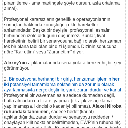
piramitleme - ama martingale şöyle dursun, asla ortalama
alma!).
Profesyonel kararsızların genellikle operasyonlarının
sonuçları hakkında konuştuğu çoklu hareketler
anlamındadır. Başka bir deyişle, profesyonel, esnafın
birbirinden izole olduğunu düşünmez. Bunlar, fiyat
hareketinin belirli bir senaryosuna bağlı olarak, her zaman
tek bir plana tabi olan bir dizi işlemdir. Dizinin sonucuna
göre “Kar ettim” veya “Zarar ettim” diyor.
Alexey'nin
açıklamalarında senaryolara benzer hiçbir şey
görünmüyor.
2.
Bir pozisyona herhangi bir giriş, her zaman işlemin
her
iki
potansiyel tamamlama noktasının da zorunlu olarak
ayarlanmasıyla gerçekleştirilir, yani. zararı durdur ve kar al
.
Profesyonel bir waveman asla sadece durmadan değil,
hatta almadan da ticaret yapmaz (ilk açık ve açıklama
yapılmamışsa, ikincisi o kadar iyi bilinmez).
Alexei Niroba
ruhundaki tahminler
, sadece hedef (kar al)
açıklandığında, zararı durdur ve senaryoyu reddeden /
onaylayan kilit noktalar belirtilmeden, EWP'nin ruhuna hiç
uymuyor. Bu arada, Nili - Bezrodny boyunca çalışan böyle