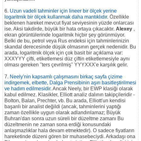
6.
Uzun vadeli tahminler için lineer bir ölçek yerine
logaritmik bir ölçek kullanmak daha mantıklıdır.
Özellikle
beklenen hareket mevcut fiyat seviyesinin yüzde onlarcası
ise. Aksi takdirde, büyük bir hata ortaya çıkacaktır.
Alexey
,
ekran görüntülerinde logaritmik hiçbir şey görünmüyor.
Belki de bu, petrol veya Rus endeksi için tahminlerinizin
skandal derecesinde düşük olmasının gerçek nedenidir. Bu
arada, logaritmik ölçek için çok basit bir açıklama var:
XXXYYY çifti, etiketlemesi düz çiftin etiketlemesiyle aynı
olması gereken "ters çevrilmiş" YYYXXX'e karşılık gelir.
7.
Neely'nin kapsamlı çalışmasını birkaç sayfa çizime
indirgemek, elbette, Dalga Prensibinin aşırı basitleştirilmesi
ve hadım edilmesidir.
Ancak Neely, bir EWP klasiği olarak
kabul edilmez. Klasikler, Elliott analiz dalının takipçileridir -
Bolton, Balan, Prechter, vb. Bu arada, Elliott'un kendisi
başarılı bir analist değildi (ancak, tahminlerini yaptığı
zaman özellikle uygun olarak adlandırılamaz; Büyük
Buhran'dan sonra uzun süreli bir düzeltme zamanı Bu
düzeltmenin ne zaman sona erdiği konusundaki
anlaşmazlıklar hala devam etmektedir). O sadece fiyatların
hareketinde düzeni gören bir muhasebeciydi. Arkadaşı ona