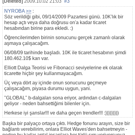
[Deleted]
2009.10.02 21:03
#3
NYROBA
>>
:
Söz verildiği gibi, 09/14/2009 Pazartesi günü. 10K'lık bir
hesap açtı veya daha doğrusu on'a kadar ticaret
hesabından birine para ekledi. :)
Öğrencilerimden birinin sonucunu gerçek zamanlı olarak
aşmaya çalışacağım.
06/08/09 tarihinde başladı. 10K ile ticaret hesabının şimdi
180.462.10$ karı var.
Elliott Dalga Teorisi ve Fibonacci seviyelerine ek olarak
ticarette hiçbir şey kullanmayacağım.
Üç veya dört ay içinde onun sonucunu geçmeye
çalışacağım, piyasa durumu uygun, yani.
"GLOBAL" b-dalgaları sona eriyor, ardından c-dalgaları
geliyor - neden bahsettiğimi bilenler için.
Herkese iyi şanslar!!! ve daha geçen trendler!!! :)))))))))
Başka bir palyaço ortaya çıktı. Hedge fonunu arayın, size bir
bağlantı verebilirim, onlara Elliot Waves'den bahsetmeyin -
neden bu kadar aptal insanlara her türlü sırrı veriyorsunuz.