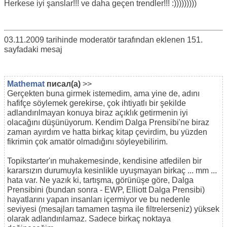
Herkese iyi şanslar!!! ve daha geçen trendler!!! :)))))))))
03.11.2009 tarihinde moderatör tarafından eklenen 151.
sayfadaki mesaj
Mathemat
писал(а)
>>
Gerçekten buna girmek istemedim, ama yine de, adını
hafifçe söylemek gerekirse, çok ihtiyatlı bir şekilde
adlandırılmayan konuya biraz açıklık getirmenin iyi
olacağını düşünüyorum. Kendim Dalga Prensibi'ne biraz
zaman ayırdım ve hatta birkaç kitap çevirdim, bu yüzden
fikrimin çok amatör olmadığını söyleyebilirim.
Topikstarter'ın muhakemesinde, kendisine atfedilen bir
kararsızın durumuyla kesinlikle uyuşmayan birkaç ... mm ...
hata var. Ne yazık ki, tartışma, görünüşe göre, Dalga
Prensibini (bundan sonra - EWP, Elliott Dalga Prensibi)
hayatlarını yapan insanları içermiyor ve bu nedenle
seviyesi (mesajları tamamen taşma ile filtrelerseniz) yüksek
olarak adlandırılamaz. Sadece birkaç noktaya