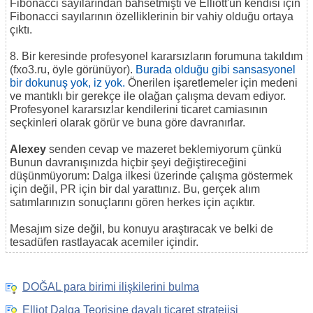
Fibonacci sayılarından bahsetmişti ve Elliott'un kendisi için
Fibonacci sayılarının özelliklerinin bir vahiy olduğu ortaya
çıktı.
8. Bir keresinde profesyonel kararsızların forumuna takıldım
(fxo3.ru, öyle görünüyor).
Burada olduğu gibi sansasyonel
bir dokunuş yok, iz yok.
Önerilen işaretlemeler için medeni
ve mantıklı bir gerekçe ile olağan çalışma devam ediyor.
Profesyonel kararsızlar kendilerini ticaret camiasının
seçkinleri olarak görür ve buna göre davranırlar.
Alexey
senden cevap ve mazeret beklemiyorum çünkü
Bunun davranışınızda hiçbir şeyi değiştireceğini
düşünmüyorum: Dalga ilkesi üzerinde çalışma göstermek
için değil, PR için bir dal yarattınız. Bu, gerçek alım
satımlarınızın sonuçlarını gören herkes için açıktır.
Mesajım size değil, bu konuyu araştıracak ve belki de
tesadüfen rastlayacak acemiler içindir.
DOĞAL para birimi ilişkilerini bulma
Elliot Dalga Teorisine dayalı ticaret stratejisi