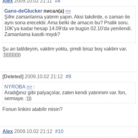
Alex
2009.10.02 21:11
#8
Gans-deGlucker
писал(а)
>>
Şifre zamanlarına yatırım yapın. Aksi takdirde, o zaman ile
aynı sona erecektir. Ama belki de amacın bu? Pratik soru.
10K'ya kadar hesap 14.09'da ve bugün 02.10'da yenilendi.
Zamanlama kasıtlı mıydı?
Şu an tatildeyim, vaktim yoktu, şimdi biraz boş vaktim var.
:)))))))))))
[Deleted]
2009.10.02 21:12
#9
NYROBA
>>
:
Aradığınız gibi palyaçolar, zaten kendi yatırımım var. fon,
sermaye. :)))
Fonun linkini atabilir misin?
Alex
2009.10.02 21:12
#10