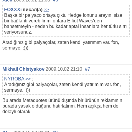
FOXXXi
писал(а)
>>
Başka bir palyaço ortaya çıktı. Hedge fonunu arayın, size
bir bağlantı verebilirim, onlara Elliot Waves'den
bahsetmeyin - neden bu kadar aptal insanlara her türlü sırrı
veriyorsunuz.
Aradığınız gibi palyaçolar, zaten kendi yatırımım var. fon,
sermaye. :)))
Mikhail Chistyakov
2009.10.02 21:10
#7
NYROBA
>>
:
Aradığınız gibi palyaçolar, zaten kendi yatırımım var. fon,
sermaye. :)))
Bu arada Metaquotes ürünü dışında bir ürünün reklamının
burada yasak olduğunu hatırlatırım. Hem açıkça hem de
dolaylı olarak.