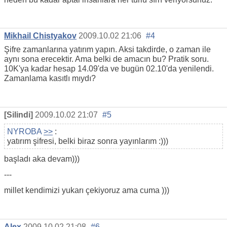
Mikhail Chistyakov
2009.10.02 21:06
#4
Şifre zamanlarına yatırım yapın. Aksi takdirde, o zaman ile
aynı sona erecektir. Ama belki de amacın bu? Pratik soru.
10K'ya kadar hesap 14.09'da ve bugün 02.10'da yenilendi.
Zamanlama kasıtlı mıydı?
[Silindi]
2009.10.02 21:07
#5
NYROBA
>>
:
yatırım şifresi, belki biraz sonra yayınlarım :)))
başladı aka devam)))
---
millet kendimizi yukarı çekiyoruz ama cuma )))
Alex
2009.10.02 21:08
#6