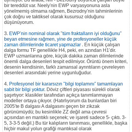
bir tereddüt var. Neely'nin EWP varyasyonuna asla
yönelmemiş olmama rağmen, Bezrodny'nin tahminlerinin
çok doğru ve taktiksel olarak kusursuz olduğunu
düşünüyorum.
3.
EWP'nin nominal olarak "tüm fraktalların iyi olduğunu"
beyan etmesine rağmen, yine de
profesyoneller küçük
zaman dilimlerinde ticaret yapmazlar
. En küçük çalışan
dalga formu TF genellikle H4, peki, en azından H1'dir.
EWP uzmanlarına göre, küçük dakika zaman dilimlerinde
önemli dalga desenleri tespit edilmiyor. Örüntü önem kriteri,
desenin kendisinin, farklı zamansal ayrıntıların çevreleyen
desenleri arasındaki yerine uygunluğudur.
4.
Profesyonel bir kararsızın "bilgi toplamını" tamamlayan
sabit bir bilgi yoktur.
Döviz çiftleri piyasası sürekli olarak
şaşırtıyor: klasikler tarafından açıkça tanımlanmayan
modeller ortaya çıkıyor. (Hatırlıyorum da bunlardan biri
2005'te B dalgası A dalgasını geçen bir zikzak
görünümüydü; bu kesinlikle ZZ değil ama çevresi
açısından en mantıklı seçenek; ve işareti sadece 5- çıktı. 3-
5, 3-3-5 değil.) Bu tür kalıpların tanınması, genellikle, başka
hiçbir makul yolun grafiği mantıksal olarak