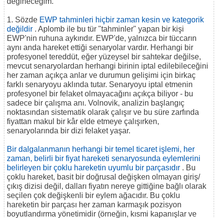
değineceğim.
1. Sözde
EWP tahminleri hiçbir zaman kesin ve kategorik
değildir
. Aplomb ile bu tür "tahminler" yapan bir kişi
EWP'nin ruhuna aykırıdır. EWP'de, yalnızca bir tüccarın
aynı anda hareket ettiği senaryolar vardır. Herhangi bir
profesyonel tereddüt, eğer yüzeysel bir sahtekar değilse,
mevcut senaryolardan herhangi birinin iptal edilebileceğini
her zaman açıkça anlar ve durumun gelişimi için birkaç
farklı senaryoyu aklında tutar. Senaryoyu iptal etmenin
profesyonel bir felaket olmayacağını açıkça biliyor - bu
sadece bir çalışma anı. Volnovik, analizin başlangıç
noktasından sistematik olarak çalışır ve bu süre zarfında
fiyattan makul bir kâr elde etmeye çalışırken,
senaryolarında bir dizi felaket yaşar.
Bir dalgalanmanın herhangi bir temel ticaret işlemi, her
zaman, belirli bir fiyat hareketi senaryosunda eylemlerini
belirleyen bir çoklu hareketin uyumlu bir parçasıdır
. Bu
çoklu hareket, basit bir doğrusal değişken olmayan giriş/
çıkış dizisi değil, dalları fiyatın nereye gittiğine bağlı olarak
seçilen çok değişkenli bir eylem ağacıdır. Bu çoklu
hareketin bir parçası her zaman karmaşık pozisyon
boyutlandırma yönetimidir (örneğin, kısmi kapanışlar ve