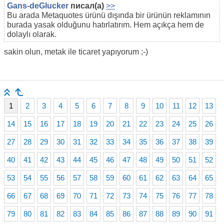
Gans-deGlucker
писал(а)
>>
Bu arada Metaquotes ürünü dışında bir ürünün reklamının
burada yasak olduğunu hatırlatırım. Hem açıkça hem de
dolaylı olarak.
sakin olun, metak ile ticaret yapıyorum ;-)
1
2
3
4
5
6
7
8
9
10
11
12
13
14
15
16
17
18
19
20
21
22
23
24
25
26
27
28
29
30
31
32
33
34
35
36
37
38
39
40
41
42
43
44
45
46
47
48
49
50
51
52
53
54
55
56
57
58
59
60
61
62
63
64
65
66
67
68
69
70
71
72
73
74
75
76
77
78
79
80
81
82
83
84
85
86
87
88
89
90
91