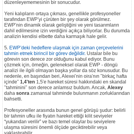
düzenleyememesinin bir sonucudur.
Yeni kalıpların ortaya çıkması, genellikle profesyoneller
tarafından EWP'yi çürüten bir şey olarak görülmez.
EWP'nin dinamik olarak geliştiğini ve yeni tasarımların
dahil edilmesine izin verdiğini açıkça biliyorlar. Bu durumda
analizin kendisi elbette daha karmaşık hale gelir.
5.
EWP'deki hedeflere ulaşmak için zaman çerçevelerini
tahmin etmek birincil bir görev değildir.
Ustalar bile bu
görevin son derece zor olduğunu kabul ediyor. Bunu
çözmek için, örneğin, geleneksel olarak EWP - döngü
analizi ile ilgili olmayan başka yollar da söz konusudur. Bu
nedenle, en başından beri, Alexei'nin oira'nın "birkaç hafta
içinde"
1,4'ten
1,5'e hareket süresi hakkındaki en skandal
"tahminini" son derece anlamsız buldum. Ancak,
Alexey
daha
sonra
zamansal tahminde bulunmanın zorluklarından
bahsetti.
Profesyoneller arasında bunun genel görüşü şudur: belirli
bir tahmin ufku ile fiyatın hareket ettiği kilit seviyeler
“yukarıdan verilir” ve bazı temel olaylar bu seviyelere
ulaşma süresini önemli ölçüde geciktirebilir veya
yaklaştırabilir.