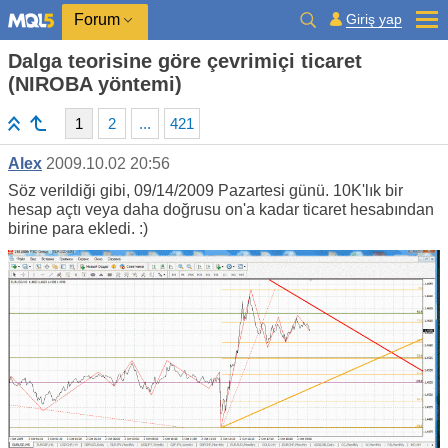
Giriş yap
Forum
Dalga teorisine göre çevrimiçi ticaret
(NIROBA yöntemi)
1
2
...
421
Alex
2009.10.02 20:56
Söz verildiği gibi, 09/14/2009 Pazartesi günü. 10K'lık bir
hesap açtı veya daha doğrusu on'a kadar ticaret hesabından
birine para ekledi. :)