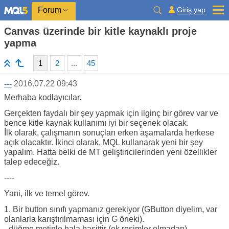
Giriş yap
Forum
Canvas üzerinde bir kitle kaynaklı proje
yapma
1
2
...
45
---
2016.07.22 09:43
Merhaba kodlayıcılar.
Gerçekten faydalı bir şey yapmak için ilginç bir görev var ve
bence kitle kaynak kullanımı iyi bir seçenek olacak.
İlk olarak, çalışmanın sonuçları erken aşamalarda herkese
açık olacaktır. İkinci olarak, MQL kullanarak yeni bir şey
yapalım. Hatta belki de MT geliştiricilerinden yeni özellikler
talep edeceğiz.
----
Yani, ilk ve temel görev.
1. Bir button sınıfı yapmanız gerekiyor (GButton diyelim, var
olanlarla karıştırılmaması için G öneki).
- düğme metinle hala basittir (ek resimler olmadan)