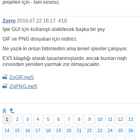
projeleri için - tam sınırsız.
Zorro
2016.07.22 16:17
#10
İşte GUI için kullanışlı olabilecek başka bir şey
GIF ve PNG dosyaları için indirici.
Ne yazık ki onları bitirmedim ama temel işlevler çalışıyor.
EX5 kitaplığı olarak tasarlanmışlardır, ancak bunları mqh
cinsinden yeniden yazmak zor olmayacaktır.
ZoGIF.mq5
ZoPNG.mq5
1
2
3
4
5
6
7
8
9
10
11
12
13
14
15
16
17
18
19
20
21
22
23
24
25
26