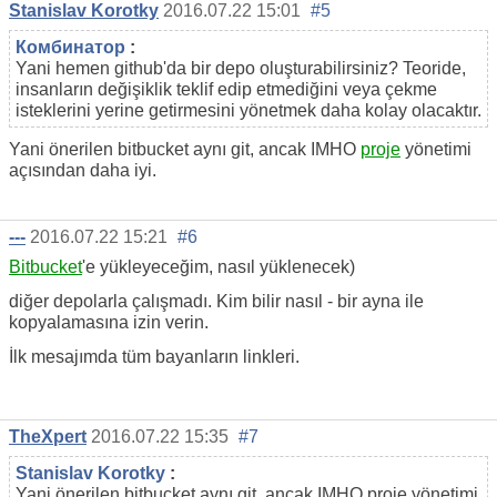
Stanislav Korotky
2016.07.22 15:01
#5
Комбинатор
:
Yani hemen github'da bir depo oluşturabilirsiniz? Teoride,
insanların değişiklik teklif edip etmediğini veya çekme
isteklerini yerine getirmesini yönetmek daha kolay olacaktır.
Yani önerilen bitbucket aynı git, ancak IMHO
proje
yönetimi
açısından daha iyi.
---
2016.07.22 15:21
#6
Bitbucket
'e yükleyeceğim, nasıl yüklenecek)
diğer depolarla çalışmadı. Kim bilir nasıl - bir ayna ile
kopyalamasına izin verin.
İlk mesajımda tüm bayanların linkleri.
TheXpert
2016.07.22 15:35
#7
Stanislav Korotky
:
Yani önerilen bitbucket aynı git, ancak IMHO proje yönetimi