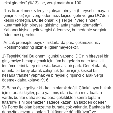
eksi giderler" (%13) ise, vergi matrahı = 100
Rus ticaret merkezleriyle çalışan bireyler (bireysel olmayan
girişimciler) için vergi ödenmez. kişisel gelir vergisi DC'den
kesilir (örneğin, DC ile onları kişisel gelir vergisinden
kurtarmak için bireysel girişimci anlaşmaları görmedim).
Yabancı kişisel gelir vergisi ödenmez, bu nedenle verginin
ödenmesi gerekir.
Ancak prensipte büyük miktarlarda para çekmezseniz,
Rosfinmonitoring sizinle ilgilenmeyecektir.
1) Teşekkürler! Bu önemli çünkü yabancı DC'nin bireysel bir
girişimciye hesap açmak için tüm belgelerin noter tasdikli
tercümelerini talep etmesi... kısacası bir park. Genel olarak,
onunla bir birey olarak çalışmak (onun için), kişisel bir
hesaba transfer yapmak ve bireysel girişimci olarak vergi
ödemek daha kolaydır% 6.
2) Bana öyle geliyor ki - kesin olarak değil. Çünkü aynı hukuk
için oradaki kişiler, para yatırmış olan banka mevduatları
vardır, bunlar daha sonra para çekildikten sonra toplam
tutarın% 'sini ödemezler, sadece kazanılan faizden öderler.
Ve Forex ile olan benzetme burada çok yakındır. Bankada bir
depozito açıyoruz, onları "büküyor ve döndürüyor" ve