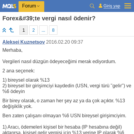
Giriş yap
Forum
Forex&#39;te vergi nasıl ödenir?
1
2
...
8
Aleksei Kuznetsov
2016.02.20 09:37
Merhaba,
Vergileri nasıl düzgün ödeyeceğimi merak ediyordum.
2 ana seçenek:
1) bireysel olarak %13
2) bireysel bir girişimciyi kaydedin (USN, vergi türü "gelir") ve
%6 ödeyin
Bir birey olarak, o zaman her şey az ya da çok açıktır. %13
değişiklik yok.
Ben zaten çalışanı olmayan %6 USN bireysel girişimciyim.
1) Aracı, ödemeleri kişisel bir hesaba (IP hesabına değil)
aktarırsa, kişisel gelir vergisi için %13 yerine IP olarak %6