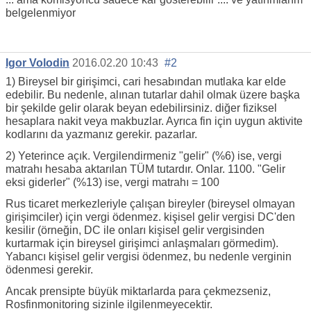
belgelenmiyor
Igor Volodin
2016.02.20 10:43
#2
1) Bireysel bir girişimci, cari hesabından mutlaka kar elde
edebilir. Bu nedenle, alınan tutarlar dahil olmak üzere başka
bir şekilde gelir olarak beyan edebilirsiniz. diğer fiziksel
hesaplara nakit veya makbuzlar. Ayrıca fin için uygun aktivite
kodlarını da yazmanız gerekir. pazarlar.
2) Yeterince açık. Vergilendirmeniz "gelir" (%6) ise, vergi
matrahı hesaba aktarılan TÜM tutardır. Onlar. 1100. "Gelir
eksi giderler" (%13) ise, vergi matrahı = 100
Rus ticaret merkezleriyle çalışan bireyler (bireysel olmayan
girişimciler) için vergi ödenmez. kişisel gelir vergisi DC'den
kesilir (örneğin, DC ile onları kişisel gelir vergisinden
kurtarmak için bireysel girişimci anlaşmaları görmedim).
Yabancı kişisel gelir vergisi ödenmez, bu nedenle verginin
ödenmesi gerekir.
Ancak prensipte büyük miktarlarda para çekmezseniz,
Rosfinmonitoring sizinle ilgilenmeyecektir.