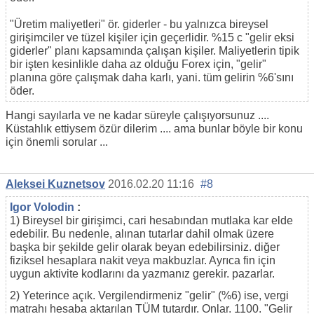
"Üretim maliyetleri" ör. giderler - bu yalnızca bireysel
girişimciler ve tüzel kişiler için geçerlidir. %15 c "gelir eksi
giderler" planı kapsamında çalışan kişiler. Maliyetlerin tipik
bir işten kesinlikle daha az olduğu Forex için, "gelir"
planına göre çalışmak daha karlı, yani. tüm gelirin %6'sını
öder.
Hangi sayılarla ve ne kadar süreyle çalışıyorsunuz ....
Küstahlık ettiysem özür dilerim .... ama bunlar böyle bir konu
için önemli sorular ...
Aleksei Kuznetsov
2016.02.20 11:16
#8
Igor Volodin
:
1) Bireysel bir girişimci, cari hesabından mutlaka kar elde
edebilir. Bu nedenle, alınan tutarlar dahil olmak üzere
başka bir şekilde gelir olarak beyan edebilirsiniz. diğer
fiziksel hesaplara nakit veya makbuzlar. Ayrıca fin için
uygun aktivite kodlarını da yazmanız gerekir. pazarlar.
2) Yeterince açık. Vergilendirmeniz "gelir" (%6) ise, vergi
matrahı hesaba aktarılan TÜM tutardır. Onlar. 1100. "Gelir