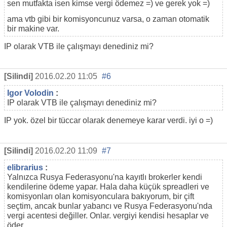
sen mutfakta isen kimse vergi ödemez =) ve gerek yok =)
ama vtb gibi bir komisyoncunuz varsa, o zaman otomatik
bir makine var.
IP olarak VTB ile çalışmayı denediniz mi?
[Silindi]
2016.02.20 11:05
#6
Igor Volodin
:
IP olarak VTB ile çalışmayı denediniz mi?
IP yok. özel bir tüccar olarak denemeye karar verdi. iyi o =)
[Silindi]
2016.02.20 11:09
#7
elibrarius
:
Yalnızca Rusya Federasyonu'na kayıtlı brokerler kendi
kendilerine ödeme yapar. Hala daha küçük spreadleri ve
komisyonları olan komisyonculara bakıyorum, bir çift
seçtim, ancak bunlar yabancı ve Rusya Federasyonu'nda
vergi acentesi değiller. Onlar. vergiyi kendisi hesaplar ve
öder.