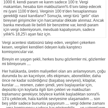
1000 tl. kendi param ve karım sadece 100 tr. Vergi
makamları, hesaba tüm makbuzların% 6'sını talep edecek
mi (yani 1100 tr'den). Verginin 100 tr'den hesaplanması
gerektiği nasıl kanıtlanır? Sonuçta, vergi türü "gelir" olan
bireysel girişimciler için harcamalar dikkate alınmaz. Ancak
banka mevduatı ile belirli bir benzetme var, kendi param
için vergi ödemiyorum, mevduatı kapatıyorum, sadece
yıllık% 18,25'i aşan faiz için.
Vergi acentesi statüsünü talep eden, vergileri çekerken
kesen, vergileri kendileri ödeyen kafa karıştırıcı
komisyoncular var.
Bireyin en yaygın şekli, herkes bunu gözlemler mi, gözlemler
mi bilmiyorum ....
Her halükarda, üretim maliyetleri olan anı anlamıyorum, çoğu
durumda bu an kaçırılıyor, ofis ekipmanı, abonelikler, daha
önce ne kadar sızdırdığınız (başabaş seviyesi), kitaplar,
kurslar ..... resmen, zaten şimdi, yeni başlayanlar için,
depozito için koylarla ilgili tüm çekleri ve makbuzları
toplamanız gerekiyor, böylece karlılık başladıktan sonra%
13'ü çekilecek, hala karlılık seviyesine ulaşamadım ... son
beş yıldır sadece bununla yaşıyorum .... vergi ödeme zamanı
... ama komisyoncu sadece kar gösterebilir .... ve yatırımlarım