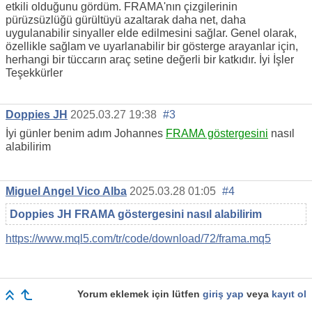
etkili olduğunu gördüm. FRAMA'nın çizgilerinin
pürüzsüzlüğü gürültüyü azaltarak daha net, daha
uygulanabilir sinyaller elde edilmesini sağlar. Genel olarak,
özellikle sağlam ve uyarlanabilir bir gösterge arayanlar için,
herhangi bir tüccarın araç setine değerli bir katkıdır. İyi İşler
Teşekkürler
Doppies JH
2025.03.27 19:38
#3
İyi günler benim adım Johannes
FRAMA göstergesini
nasıl
alabilirim
Miguel Angel Vico Alba
2025.03.28 01:05
#4
Doppies JH FRAMA göstergesini nasıl alabilirim
https://www.mql5.com/tr/code/download/72/frama.mq5
Yorum eklemek için lütfen
giriş yap
veya
kayıt ol