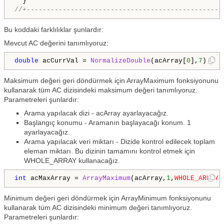
//+-------------------------------------------------
Bu koddaki farklılıklar şunlardır:
Mevcut AC değerini tanımlıyoruz:
double
 acCurrVal = 
NormalizeDouble
(acArray[
0
],
7
);
Maksimum değeri geri döndürmek için ArrayMaximum fonksiyonunu
kullanarak tüm AC dizisindeki maksimum değeri tanımlıyoruz.
Parametreleri şunlardır:
Arama yapılacak dizi - acArray ayarlayacağız.
Başlangıç konumu - Aramanın başlayacağı konum. 1
ayarlayacağız.
Arama yapılacak veri miktarı - Dizide kontrol edilecek toplam
eleman miktarı. Bu dizinin tamamını kontrol etmek için
WHOLE_ARRAY kullanacağız.
int
 acMaxArray = 
ArrayMaximum
(acArray,
1
,
WHOLE_ARRAY
)
Minimum değeri geri döndürmek için ArrayMinimum fonksiyonunu
kullanarak tüm AC dizisindeki minimum değeri tanımlıyoruz.
Parametreleri şunlardır: