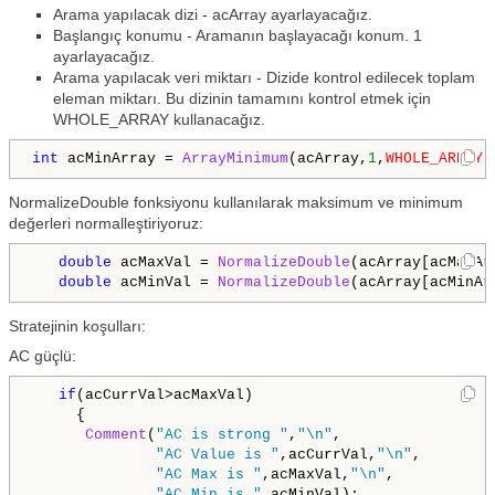
Arama yapılacak dizi - acArray ayarlayacağız.
Başlangıç konumu - Aramanın başlayacağı konum. 1
ayarlayacağız.
Arama yapılacak veri miktarı - Dizide kontrol edilecek toplam
eleman miktarı. Bu dizinin tamamını kontrol etmek için
WHOLE_ARRAY kullanacağız.
int
 acMinArray = 
ArrayMinimum
(acArray,
1
,
WHOLE_ARRAY
)
NormalizeDouble fonksiyonu kullanılarak maksimum ve minimum
değerleri normalleştiriyoruz:
double
 acMaxVal = 
NormalizeDouble
(acArray[acMaxAr
double
 acMinVal = 
NormalizeDouble
(acArray[acMinAr
Stratejinin koşulları:
AC güçlü:
if
(acCurrVal>acMaxVal)

     {

Comment
(
"AC is strong "
,
"\n"
,

"AC Value is "
,acCurrVal,
"\n"
,

"AC Max is "
,acMaxVal,
"\n"
,

"AC Min is "
,acMinVal);
