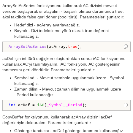
ArraySetAsSeries fonksiyonunu kullanarak AC dizisini mevcut
veriden başlayarak sıralayalım - başarılı olması durumunda true,
aksi takdirde false geri döner (bool türü). Parametreleri şunlardır:
Hedef dizi - acArray ayarlayacağız.
Bayrak - Dizi indeksleme yönü olarak true değerini
kullanacağız.
ArraySetAsSeries
(acArray,
true
);
acDef için int türü değişken oluşturduktan sonra iAC fonksiyonunu
kullanarak AC’yi tanımlayalım. iAC fonksiyonu AC göstergesinin
tanıtıcısını geri döndürür. Parametreleri şunlardır:
Sembol adı - Mevcut sembole uygulanmak üzere _Symbol
kullanacağız.
Zaman dilimi - Mevcut zaman dilimine uygulanmak üzere
_Period kullanacağız.
int
 acDef = 
iAC
(
_Symbol
,
_Period
);
CopyBuffer fonksiyonunu kullanarak acArray dizisini acDef
değerleriyle dolduralım. Parametreleri şunlardır:
Gösterge tanıtıcısı - acDef gösterge tanımını kullanacağız.