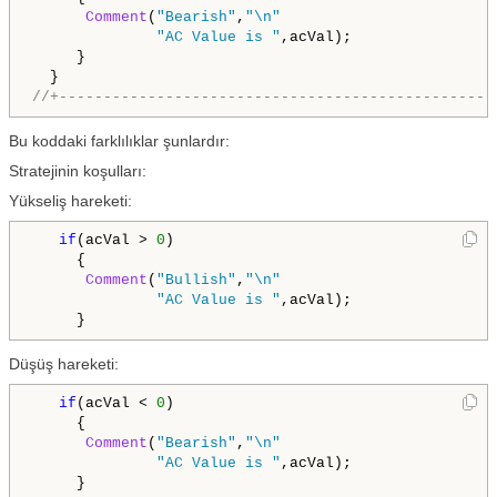
Comment
(
"Bearish"
,
"\n"
"AC Value is "
,acVal);

     }

//+-------------------------------------------------
Bu koddaki farklılıklar şunlardır:
Stratejinin koşulları:
Yükseliş hareketi:
if
(acVal > 
0
)

     {

Comment
(
"Bullish"
,
"\n"
"AC Value is "
,acVal);

     }
Düşüş hareketi:
if
(acVal < 
0
)

     {

Comment
(
"Bearish"
,
"\n"
"AC Value is "
,acVal);

     }