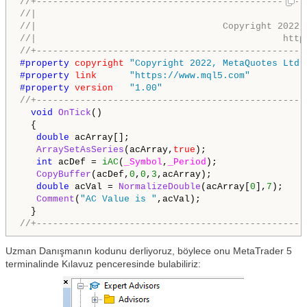
//+-------------------------------------------------
//|                                                 
//|                                  Copyright 2022,
//|                                             http
//+-------------------------------------------------
#property 
copyright
"Copyright 2022, MetaQuotes Ltd.
#property 
link
"https://www.mql5.com"
#property 
version
"1.00"
//+-------------------------------------------------
void
OnTick
()

  {

double
 acArray[];

ArraySetAsSeries
(acArray,
true
);

int
 acDef = 
iAC
(
_Symbol
,
_Period
);

CopyBuffer
(acDef,
0
,
0
,
3
,acArray);

double
 acVal = 
NormalizeDouble
(acArray[
0
],
7
);

Comment
(
"AC Value is "
,acVal);

//+-------------------------------------------------
Uzman Danışmanın kodunu derliyoruz, böylece onu MetaTrader 5
terminalinde Kılavuz penceresinde bulabiliriz: