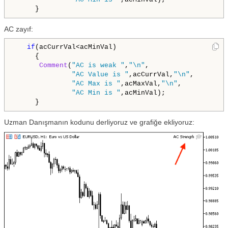
     }
AC zayıf:
if
(acCurrVal<acMinVal)

     {

Comment
(
"AC is weak "
,
"\n"
,

"AC Value is "
,acCurrVal,
"\n"
,

"AC Max is "
,acMaxVal,
"\n"
,

"AC Min is "
,acMinVal);

     }
Uzman Danışmanın kodunu derliyoruz ve grafiğe ekliyoruz: