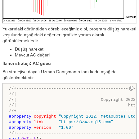
Yukarıdaki görüntüden görebileceğimiz gibi, program düşüş hareketi
koşulunda aşağıdaki değerleri grafikte yorum olarak
görüntülemektedir:
Düşüş hareketi
Mevcut AC değeri
İkinci strateji: AC gücü
Bu stratejiye dayalı Uzman Danışmanın tam kodu aşağıda
gösterilmektedir:
//+-------------------------------------------------
//|                                                 
//|                                  Copyright 2022,
//|                                             http
//+-------------------------------------------------
#property 
copyright
"Copyright 2022, MetaQuotes Ltd.
#property 
link
"https://www.mql5.com"
#property 
version
"1.00"
//+-------------------------------------------------
void
OnTick
()
