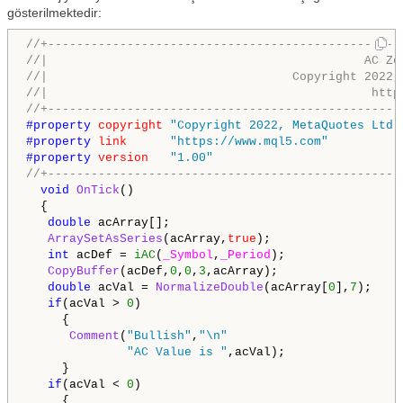
gösterilmektedir:
//+-------------------------------------------------
//|                                            AC Ze
//|                                  Copyright 2022,
//|                                             http
//+-------------------------------------------------
#property 
copyright
"Copyright 2022, MetaQuotes Ltd.
#property 
link
"https://www.mql5.com"
#property 
version
"1.00"
//+-------------------------------------------------
void
OnTick
()

  {

double
 acArray[];

ArraySetAsSeries
(acArray,
true
);

int
 acDef = 
iAC
(
_Symbol
,
_Period
);

CopyBuffer
(acDef,
0
,
0
,
3
,acArray);

double
 acVal = 
NormalizeDouble
(acArray[
0
],
7
);

if
(acVal > 
0
)

     {

Comment
(
"Bullish"
,
"\n"
"AC Value is "
,acVal);

     }

if
(acVal < 
0
)

     {
