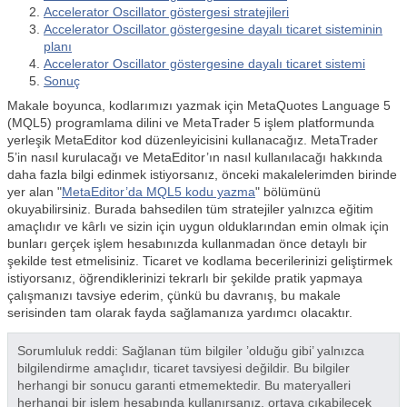
Accelerator Oscillator göstergesi stratejileri
Accelerator Oscillator göstergesine dayalı ticaret sisteminin
planı
Accelerator Oscillator göstergesine dayalı ticaret sistemi
Sonuç
Makale boyunca, kodlarımızı yazmak için MetaQuotes Language 5
(MQL5) programlama dilini ve MetaTrader 5 işlem platformunda
yerleşik MetaEditor kod düzenleyicisini kullanacağız. MetaTrader
5’in nasıl kurulacağı ve MetaEditor’ın nasıl kullanılacağı hakkında
daha fazla bilgi edinmek istiyorsanız, önceki makalelerimden birinde
yer alan "
MetaEditor’da MQL5 kodu yazma
" bölümünü
okuyabilirsiniz. Burada bahsedilen tüm stratejiler yalnızca eğitim
amaçlıdır ve kârlı ve sizin için uygun olduklarından emin olmak için
bunları gerçek işlem hesabınızda kullanmadan önce detaylı bir
şekilde test etmelisiniz. Ticaret ve kodlama becerilerinizi geliştirmek
istiyorsanız, öğrendiklerinizi tekrarlı bir şekilde pratik yapmaya
çalışmanızı tavsiye ederim, çünkü bu davranış, bu makale
serisinden tam olarak fayda sağlamanıza yardımcı olacaktır.
Sorumluluk reddi: Sağlanan tüm bilgiler ’olduğu gibi’ yalnızca
bilgilendirme amaçlıdır, ticaret tavsiyesi değildir. Bu bilgiler
herhangi bir sonucu garanti etmemektedir. Bu materyalleri
herhangi bir işlem hesabında kullanırsanız, ortaya çıkabilecek