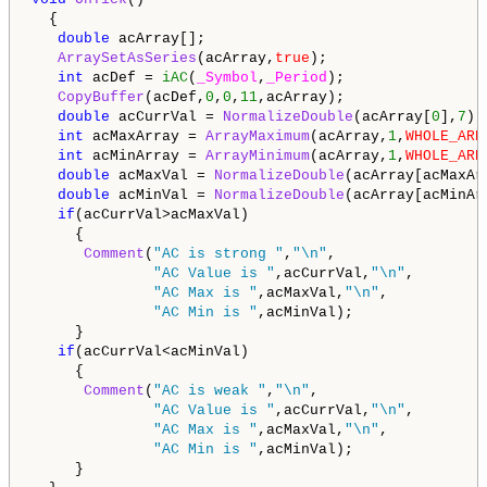
  {

double
 acArray[];

ArraySetAsSeries
(acArray,
true
);

int
 acDef = 
iAC
(
_Symbol
,
_Period
);

CopyBuffer
(acDef,
0
,
0
,
11
,acArray);

double
 acCurrVal = 
NormalizeDouble
(acArray[
0
],
7
);

int
 acMaxArray = 
ArrayMaximum
(acArray,
1
,
WHOLE_ARR
int
 acMinArray = 
ArrayMinimum
(acArray,
1
,
WHOLE_ARR
double
 acMaxVal = 
NormalizeDouble
(acArray[acMaxAr
double
 acMinVal = 
NormalizeDouble
(acArray[acMinAr
if
(acCurrVal>acMaxVal)

     {

Comment
(
"AC is strong "
,
"\n"
,

"AC Value is "
,acCurrVal,
"\n"
,

"AC Max is "
,acMaxVal,
"\n"
,

"AC Min is "
,acMinVal);

     }

if
(acCurrVal<acMinVal)

     {

Comment
(
"AC is weak "
,
"\n"
,

"AC Value is "
,acCurrVal,
"\n"
,

"AC Max is "
,acMaxVal,
"\n"
,

"AC Min is "
,acMinVal);

     }
