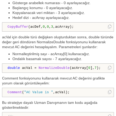
Gösterge arabellek numarası - 0 ayarlayacağız.
Başlangıç konumu - 0 ayarlayacağız.
Kopyalanacak veri miktarı - 3 ayarlayacağız.
Hedef dizi - acArray ayarlayacağız.
CopyBuffer
(acDef,
0
,
0
,
3
,acArray);
acVal için double türü değişken oluşturduktan sonra, double türünde
değer geri döndüren NormalizeDouble fonksiyonunu kullanarak
mevcut AC değerini hesaplayalım. Parametreleri şunlardır:
Normalleştirilmiş sayı - acArray[0] kullanacağız.
Ondalık basamak sayısı - 7 ayarlayacağız.
double
 acVal = 
NormalizeDouble
(acArray[
0
],
7
);
Comment fonksiyonunu kullanarak mevcut AC değerini grafikte
yorum olarak görüntüleyelim:
Comment
(
"AC Value is "
,acVal);
Bu stratejiye dayalı Uzman Danışmanın tam kodu aşağıda
gösterilmektedir: